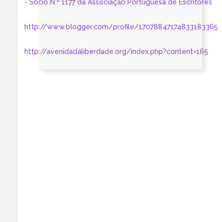
- Sócio N.º 1177 da Associação Portuguesa de Escritores
http://www.blogger.com/profile/17078847174833183365
http://avenidadaliberdade.org/index.php?content=165