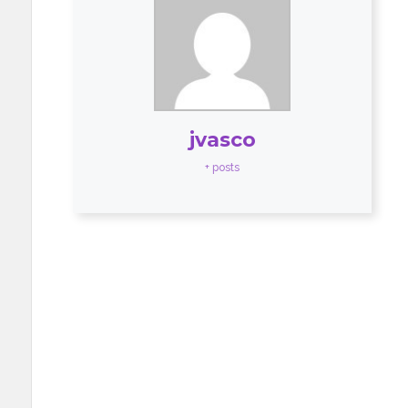
jvasco
+ posts