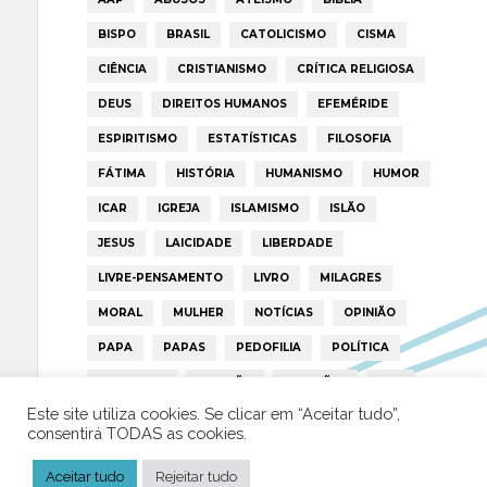
BISPO
BRASIL
CATOLICISMO
CISMA
CIÊNCIA
CRISTIANISMO
CRÍTICA RELIGIOSA
DEUS
DIREITOS HUMANOS
EFEMÉRIDE
ESPIRITISMO
ESTATÍSTICAS
FILOSOFIA
FÁTIMA
HISTÓRIA
HUMANISMO
HUMOR
ICAR
IGREJA
ISLAMISMO
ISLÃO
JESUS
LAICIDADE
LIBERDADE
LIVRE-PENSAMENTO
LIVRO
MILAGRES
MORAL
MULHER
NOTÍCIAS
OPINIÃO
PAPA
PAPAS
PEDOFILIA
POLÍTICA
PORTUGAL
RELIGIÃO
RELIGIÕES
RTP
Este site utiliza cookies. Se clicar em “Aceitar tudo”,
TRUMP
VATICANO
consentirá TODAS as cookies.
Aceitar tudo
Rejeitar tudo