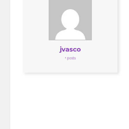
jvasco
+ posts