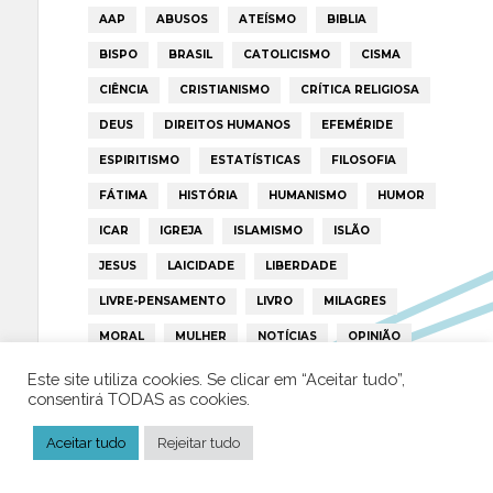
AAP
ABUSOS
ATEÍSMO
BIBLIA
BISPO
BRASIL
CATOLICISMO
CISMA
CIÊNCIA
CRISTIANISMO
CRÍTICA RELIGIOSA
DEUS
DIREITOS HUMANOS
EFEMÉRIDE
ESPIRITISMO
ESTATÍSTICAS
FILOSOFIA
FÁTIMA
HISTÓRIA
HUMANISMO
HUMOR
ICAR
IGREJA
ISLAMISMO
ISLÃO
JESUS
LAICIDADE
LIBERDADE
LIVRE-PENSAMENTO
LIVRO
MILAGRES
MORAL
MULHER
NOTÍCIAS
OPINIÃO
PAPA
PAPAS
PEDOFILIA
POLÍTICA
Este site utiliza cookies. Se clicar em “Aceitar tudo”,
consentirá TODAS as cookies.
PORTUGAL
RELIGIÃO
RELIGIÕES
RTP
Aceitar tudo
TRUMP
Rejeitar tudo
VATICANO