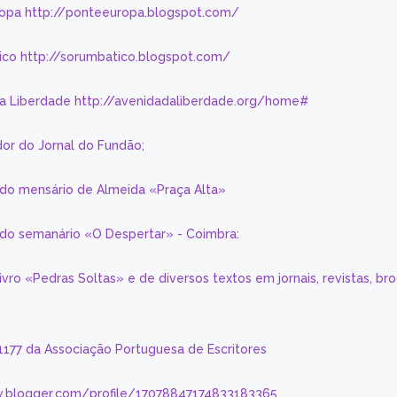
ropa http://ponteeuropa.blogspot.com/
ico http://sorumbatico.blogspot.com/
da Liberdade http://avenidadaliberdade.org/home#
or do Jornal do Fundão;
 do mensário de Almeida «Praça Alta»
a do semanário «O Despertar» - Coimbra:
livro «Pedras Soltas» e de diversos textos em jornais, revistas, br
 1177 da Associação Portuguesa de Escritores
.blogger.com/profile/17078847174833183365