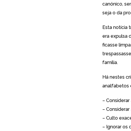
canónico, se
seja o da pr
Esta notícia
t
era expulsa d
ficasse limpa
trespassasse
família.
Há nestes cr
analfabetos 
– Considerar 
– Considerar
– Culto exac
– Ignorar os 