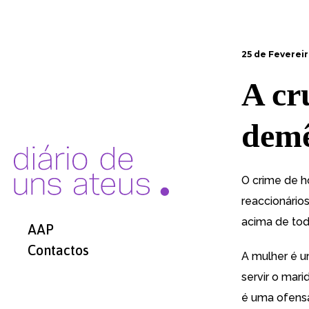
25 de Fevereir
A cr
demê
O crime de h
reaccionário
acima de tod
AAP
Contactos
A mulher é u
servir o mari
é uma ofensa