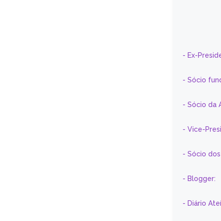
- Ex-Presid
- Sócio fun
- Sócio da 
- Vice-Pre
- Sócio do
- Blogger:
- Diário At