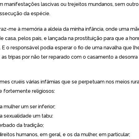
m manifestações lascivas ou trejeitos mundanos, sem outro
ossecução da espécie.
raz-me à memória a aldeia da minha infância, onde uma mãe
e casa, pelos pais, e lançada na prostituição para que a honr
. E o responsável podia esperar o fio de uma navalha que lh
 as tripas por não ter reparado com o casamento a desonr
imes cruéis várias infâmias que se perpetuam nos meios rura
e fortemente religiosos:
a mulher um ser inferior;
 a sexualidade um tabu:
erbado da tradição;
direitos humanos, em geral, e os da mulher, em particular;