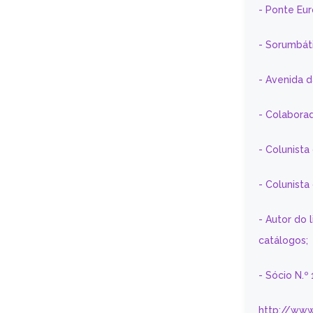
- Ponte Eu
- Sorumbát
- Avenida 
- Colaborad
- Colunista
- Colunist
- Autor do 
catálogos;
- Sócio N.º
http://www