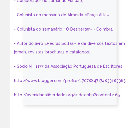
- Colaborador do Jornal do Fundão;
- Colunista do mensário de Almeida «Praça Alta»
- Colunista do semanário «O Despertar» - Coimbra:
- Autor do livro «Pedras Soltas» e de diversos textos em
jornais, revistas, brochuras e catálogos;
- Sócio N.º 1177 da Associação Portuguesa de Escritores
http://www.blogger.com/profile/17078847174833183365
http://avenidadaliberdade.org/index.php?content=165