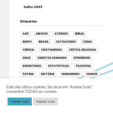
Julho 2003
Etiquetas
AAP
ABUSOS
ATEÍSMO
BIBLIA
BISPO
BRASIL
CATOLICISMO
CISMA
CIÊNCIA
CRISTIANISMO
CRÍTICA RELIGIOSA
DEUS
DIREITOS HUMANOS
EFEMÉRIDE
ESPIRITISMO
ESTATÍSTICAS
FILOSOFIA
FÁTIMA
HISTÓRIA
HUMANISMO
HUMOR
ICAR
IGREJA
ISLAMISMO
ISLÃO
Este site utiliza cookies. Se clicar em “Aceitar tudo”,
JESUS
LAICIDADE
LIBERDADE
consentirá TODAS as cookies.
LIVRE-PENSAMENTO
LIVRO
MILAGRES
Aceitar tudo
Rejeitar tudo
MORAL
MULHER
NOTÍCIAS
OPINIÃO