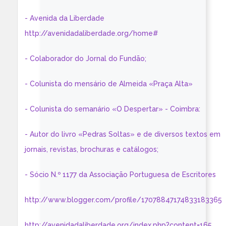
- Avenida da Liberdade
http://avenidadaliberdade.org/home#
- Colaborador do Jornal do Fundão;
- Colunista do mensário de Almeida «Praça Alta»
- Colunista do semanário «O Despertar» - Coimbra:
- Autor do livro «Pedras Soltas» e de diversos textos em
jornais, revistas, brochuras e catálogos;
- Sócio N.º 1177 da Associação Portuguesa de Escritores
http://www.blogger.com/profile/17078847174833183365
http://avenidadaliberdade.org/index.php?content=165