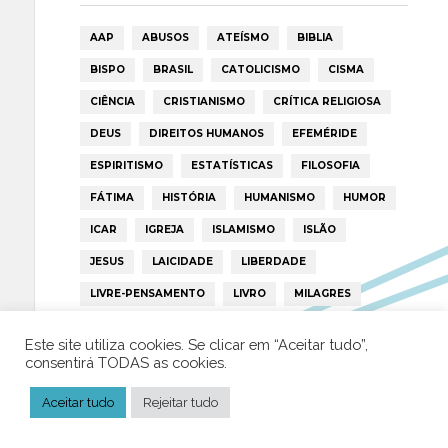
AAP
ABUSOS
ATEÍSMO
BIBLIA
BISPO
BRASIL
CATOLICISMO
CISMA
CIÊNCIA
CRISTIANISMO
CRÍTICA RELIGIOSA
DEUS
DIREITOS HUMANOS
EFEMÉRIDE
ESPIRITISMO
ESTATÍSTICAS
FILOSOFIA
FÁTIMA
HISTÓRIA
HUMANISMO
HUMOR
ICAR
IGREJA
ISLAMISMO
ISLÃO
JESUS
LAICIDADE
LIBERDADE
LIVRE-PENSAMENTO
LIVRO
MILAGRES
MORAL
MULHER
NOTÍCIAS
OPINIÃO
Este site utiliza cookies. Se clicar em “Aceitar tudo”,
PAPA
PAPAS
PEDOFILIA
POLÍTICA
consentirá TODAS as cookies.
PORTUGAL
RELIGIÃO
RELIGIÕES
RTP
Aceitar tudo
Rejeitar tudo
TRUMP
VATICANO