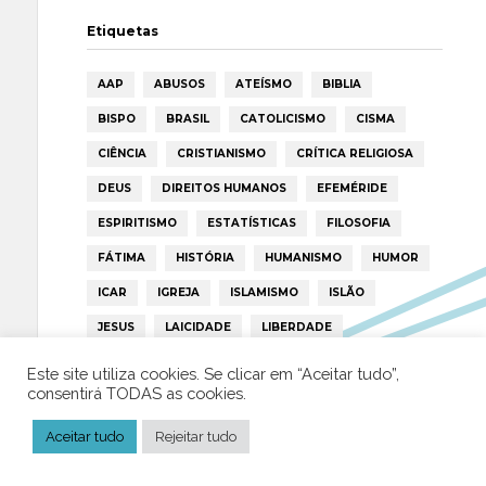
Etiquetas
AAP
ABUSOS
ATEÍSMO
BIBLIA
BISPO
BRASIL
CATOLICISMO
CISMA
CIÊNCIA
CRISTIANISMO
CRÍTICA RELIGIOSA
DEUS
DIREITOS HUMANOS
EFEMÉRIDE
ESPIRITISMO
ESTATÍSTICAS
FILOSOFIA
FÁTIMA
HISTÓRIA
HUMANISMO
HUMOR
ICAR
IGREJA
ISLAMISMO
ISLÃO
JESUS
LAICIDADE
LIBERDADE
LIVRE-PENSAMENTO
LIVRO
MILAGRES
Este site utiliza cookies. Se clicar em “Aceitar tudo”,
consentirá TODAS as cookies.
MORAL
MULHER
NOTÍCIAS
OPINIÃO
PAPA
PAPAS
PEDOFILIA
POLÍTICA
Aceitar tudo
Rejeitar tudo
PORTUGAL
RELIGIÃO
RELIGIÕES
RTP