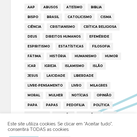
AAP
ABUSOS
ATEÍSMO
BIBLIA
BISPO
BRASIL
CATOLICISMO
CISMA
CIÊNCIA
CRISTIANISMO
CRÍTICA RELIGIOSA
DEUS
DIREITOS HUMANOS
EFEMÉRIDE
ESPIRITISMO
ESTATÍSTICAS
FILOSOFIA
FÁTIMA
HISTÓRIA
HUMANISMO
HUMOR
ICAR
IGREJA
ISLAMISMO
ISLÃO
JESUS
LAICIDADE
LIBERDADE
LIVRE-PENSAMENTO
LIVRO
MILAGRES
MORAL
MULHER
NOTÍCIAS
OPINIÃO
PAPA
PAPAS
PEDOFILIA
POLÍTICA
PORTUGAL
RELIGIÃO
RELIGIÕES
RTP
Este site utiliza cookies. Se clicar em “Aceitar tudo”,
TRUMP
VATICANO
consentirá TODAS as cookies.