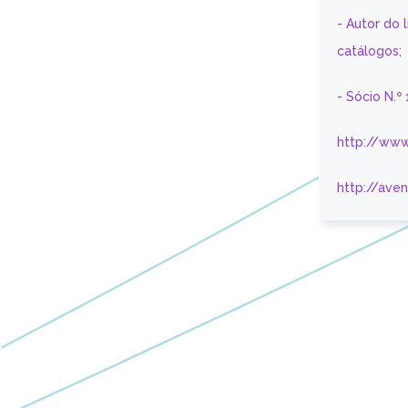
- Autor do 
catálogos;
- Sócio N.º
http://www
http://ave