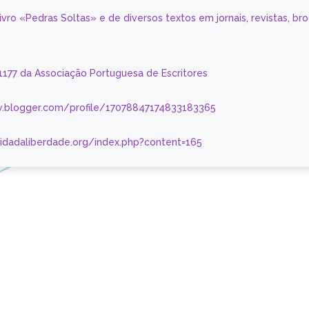
livro «Pedras Soltas» e de diversos textos em jornais, revistas, br
 1177 da Associação Portuguesa de Escritores
.blogger.com/profile/17078847174833183365
nidadaliberdade.org/index.php?content=165