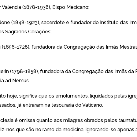
r Valencia (1878-1938), Bispo Mexicano;
done (1848-1923), sacerdote e fundador do Instituto das Ir
os Sagrados Corações;
i (1656-1728), fundadora da Congregação das Irmãs Mestras
rin (1798-1858), fundadora da Congregação das Irmãs da 
ia ad Nemus.
ito hoje, significa que os emolumentos, liquidados pelas igr
ssados, já entraram na tesouraria do Vaticano.
clesia
é omissa quanto aos milagres obrados pelos taumatu
diz-nos que são no ramo da medicina, ignorando-se apenas 