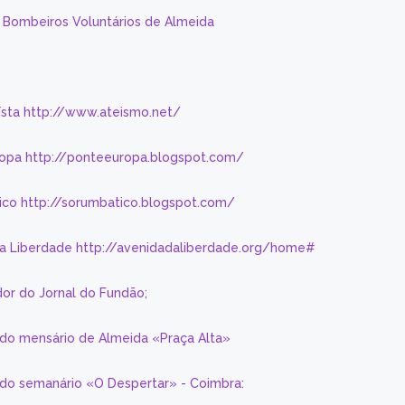
s Bombeiros Voluntários de Almeida
eísta http://www.ateismo.net/
ropa http://ponteeuropa.blogspot.com/
ico http://sorumbatico.blogspot.com/
da Liberdade http://avenidadaliberdade.org/home#
or do Jornal do Fundão;
 do mensário de Almeida «Praça Alta»
a do semanário «O Despertar» - Coimbra: