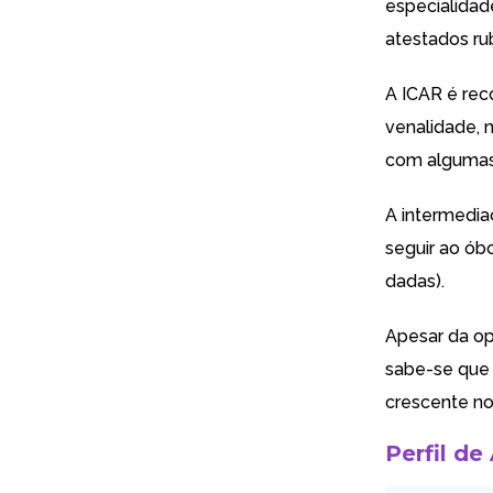
especialidad
atestados ru
A ICAR é reco
venalidade, 
com algumas
A intermediaç
seguir ao ób
dadas).
Apesar da op
sabe-se que 
crescente no 
Perfil de