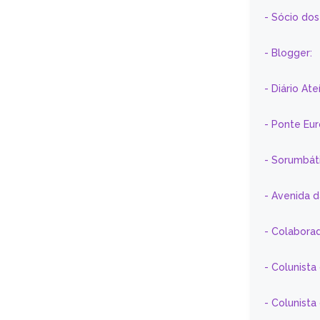
- Sócio do
- Blogger:
- Diário At
- Ponte Eu
- Sorumbát
- Avenida 
- Colaborad
- Colunista
- Colunist