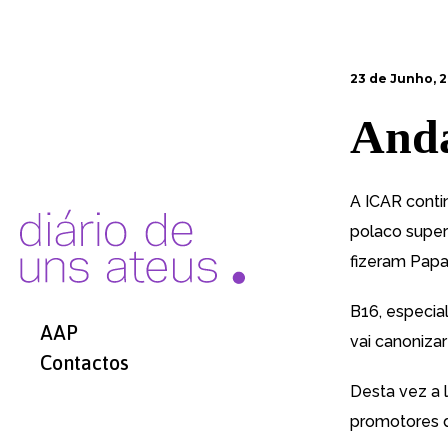
23 de Junho, 
Anda
A ICAR conti
polaco super
fizeram Papa
B16, especia
AAP
vai canonizar
Contactos
Desta vez a 
promotores d