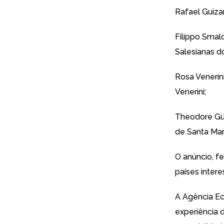
Rafael Guiza
Filippo Smal
Salesianas d
Rosa Venerin
Venerini;
Theodore Gue
de Santa Mar
O anúncio, fe
países intere
A
Agência Ec
experiência 