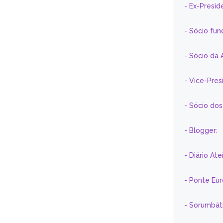
- Ex-Presid
- Sócio fun
- Sócio da 
- Vice-Pre
- Sócio do
- Blogger:
- Diário At
- Ponte Eu
- Sorumbát