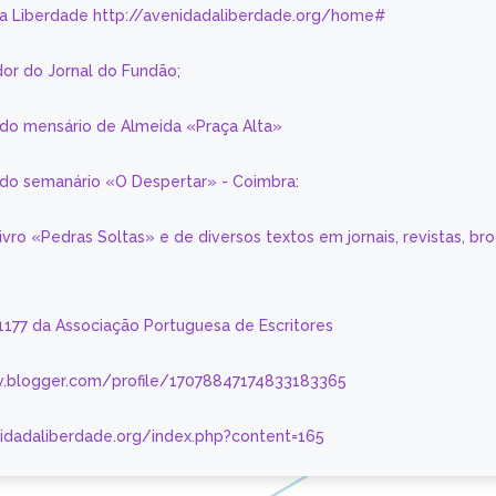
da Liberdade http://avenidadaliberdade.org/home#
or do Jornal do Fundão;
 do mensário de Almeida «Praça Alta»
a do semanário «O Despertar» - Coimbra:
livro «Pedras Soltas» e de diversos textos em jornais, revistas, br
 1177 da Associação Portuguesa de Escritores
.blogger.com/profile/17078847174833183365
nidadaliberdade.org/index.php?content=165