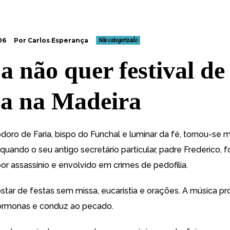
06
Por Carlos Esperança
Não categorizado
ja não quer festival de
a na Madeira
oro de Faria, bispo do Funchal e luminar da fé, tornou-se m
uando o seu antigo secretário particular, padre Frederico, f
r assassínio e envolvido em crimes de pedofilia.
star de festas sem missa, eucaristia e orações. A música pr
hormonas e conduz ao pecado.