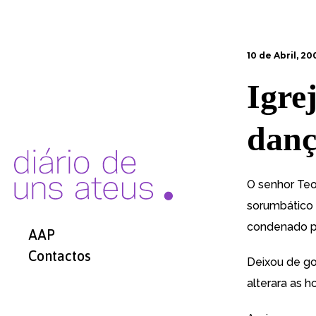
10 de Abril, 20
Igre
danç
O senhor Teod
sorumbático q
condenado po
AAP
Contactos
Deixou de go
alterara as 