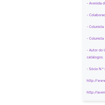
- Avenida 
- Colaborad
- Colunista
- Colunist
- Autor do 
catálogos;
- Sócio N.º
http://www
http://ave