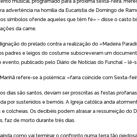
ento musical, programado para a próxima sexta-feira, mer
ra advertência na homilia da Eucaristia de Domingo de Ram
aos símbolos ofende aqueles que têm fé»
– disse o casto b
tações da carne.
dignação do prelado contra a realização do «Madeira Parad
 os padres e leigos do costume subscreveram um document
o evento, publicado pelo Diário de Notícias do Funchal –
lê-s
 Manhã
refere-se à polémica: «farra coincide com Sexta-feir
s dias são santos, deviam ser proscritas as festas profanas
a por sustenidos e bemóis. A Igreja católica anda atormen
s e colcheias. Os decibéis podem atrasar a ressurreição do 
, faz de morto durante três dias.
ainda como vai terminar o confronto numa terra tão piedosa