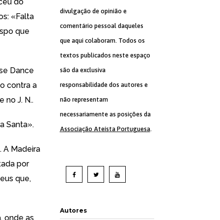
eceu do
divulgação de opinião e
os:
«Falta
comentário pessoal daqueles
ispo que
que aqui colaboram. Todos os
textos publicados neste espaço
ise Dance
são da exclusiva
o contra a
responsabilidade dos autores e
e no J. N..
não representam
necessariamente as posições da
a Santa».
Associação Ateísta Portuguesa
.
. A Madeira
tada por
Deus que,
Autores
, onde as