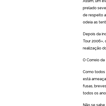
Assim, um ev
prelado seve
de respeito 
odeia as ten
Depois da in
Tour 2006»,
realização d
O
Correio da
Como todos o
está ameaçad
fusas, breve
todos os anos
Não se sabe 