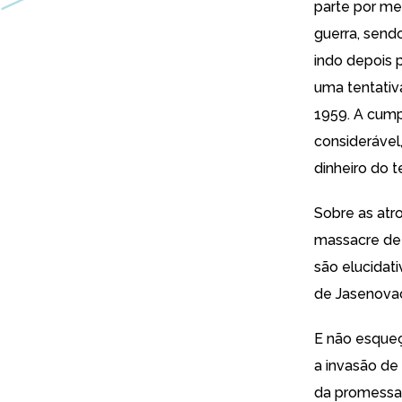
parte por me
guerra,
sendo
indo depois 
uma tentativ
1959
. A
cump
considerável,
dinheiro do t
Sobre as atr
massacre de 
são elucidat
de
Jasenova
E não esqueç
a invasão de
da promessa 