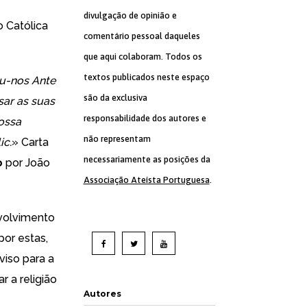
divulgação de opinião e
o Católica
comentário pessoal daqueles
que aqui colaboram. Todos os
textos publicados neste espaço
eu-nos Ante
são da exclusiva
sar as suas
responsabilidade dos autores e
nossa
não representam
ic.
» Carta
necessariamente as posições da
o
por João
Associação Ateísta Portuguesa
.
volvimento
por estas
,
viso para a
r a religião
Autores