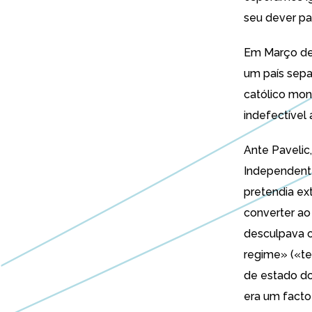
seu dever pa
Em Março de 
um país sepa
católico mo
indefectível a
Ante Pavelic
Independente
pretendia ex
converter ao
desculpava 
regime» («te
de estado do
era um facto