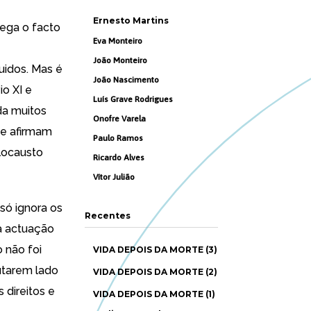
Ernesto Martins
nega o facto
Eva Monteiro
João Monteiro
uidos. Mas é
João Nascimento
io XI e
Luís Grave Rodrigues
da muitos
Onofre Varela
ue afirmam
Paulo Ramos
locausto
Ricardo Alves
Vítor Julião
só ignora os
Recentes
a actuação
 não foi
VIDA DEPOIS DA MORTE (3)
utarem lado
VIDA DEPOIS DA MORTE (2)
s direitos e
VIDA DEPOIS DA MORTE (1)