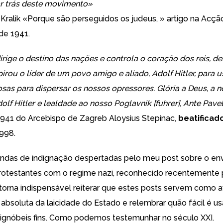
r trás deste movimento»
Kralik «
Porque são perseguidos os judeus,
» artigo na Acçã
de 1941.
irige o destino das nações e controla o coração dos reis, d
pirou o líder de um povo amigo e aliado, Adolf Hitler, para u
osas para dispersar os nossos opressores. Glória a Deus, a 
olf Hitler e lealdade ao nosso Poglavnik [fuhrer], Ante Pavel
1941 do Arcebispo de Zagreb Aloysius Stepinac,
beatificad
1998.
ndas de indignação despertadas pelo meu post sobre o en
protestantes com o regime nazi,
reconhecido recentemente 
torna indispensável reiterar que estes posts servem como a
bsoluta da laicidade do Estado e relembrar quão fácil é usa
 ignóbeis fins. Como podemos testemunhar no século XXI.