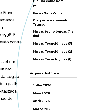
O clima como bem
público…
e Franco,
Fui ao Gato Vadio…
lamanca,
O equívoco chamado
Trump…
 em
Missas tecnológicas (4 e
 1936. E
fim)
lião contra
Missas Tecnológicas (3)
Missas Tecnológicas (2)
Missas Tecnológicas (1)
sível
em
 último
Arquivo Histórico
 da Legião
 a partir
Julho 2026
ortalizada
Maio 2026
lhão de
Abril 2026
Março 2026