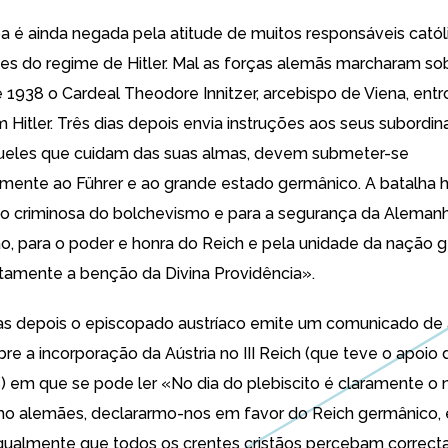
a é ainda negada pela atitude de muitos responsáveis cató
ites do regime de Hitler. Mal as forças alemãs marcharam so
1938 o Cardeal Theodore Innitzer, arcebispo de Viena, ent
 Hitler. Três dias depois
envia instruções aos seus subordi
queles que cuidam das suas almas, devem submeter-se
lmente ao Führer e ao grande estado germânico. A batalha h
são criminosa do bolchevismo e para a segurança da Alemanh
ão, para o poder e honra do Reich e pela unidade da nação 
amente a benção da Divina Providência».
s depois o episcopado austríaco emite um comunicado de 
bre a incorporação da Aústria no III Reich (que teve o apoio
) em que se pode ler «No dia do plebiscito é claramente o
mo alemães, declararmo-nos em favor do Reich germânico, 
gualmente que todos os crentes cristãos percebam correc