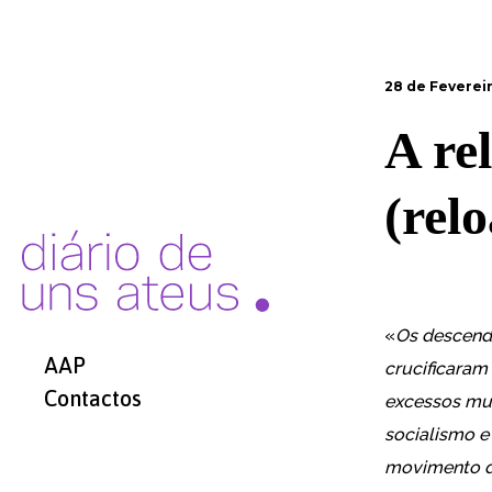
28 de Feverei
A re
(rel
«
Os descend
AAP
crucificaram
Contactos
excessos mui
socialismo 
movimento d