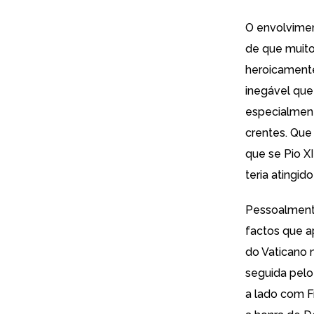
O envolvimen
de que muito
heroicamente
inegável que 
especialment
crentes. Que
que
se Pio X
teria atingi
Pessoalmente
factos que a
do Vaticano 
seguida pelo
a lado com F