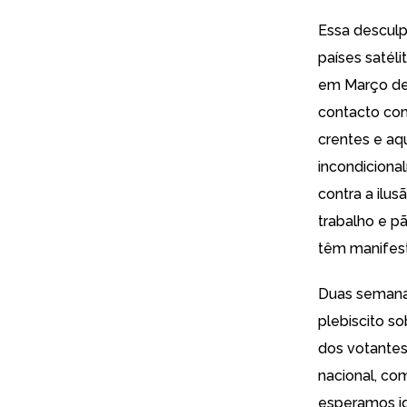
Essa desculp
países satél
em Março de 
contacto com
crentes e a
incondiciona
contra a ilu
trabalho e p
têm manifest
Duas semana
plebiscito so
dos votantes
nacional, co
esperamos i