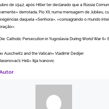
tubro de 1942, após Hitler ter declarado que a Rússia Comuni
tivamente» derrotada, Pio XII, numa mensagem de Jubileu, c
 exigências daquela «Senhora», «
consagrando o mundo intei
oração
».
Die: Catholic Persecution in Yugoslavia During World War II
» 
v Auschwitz and the Vatican
» Vladimir Dedijer
Jasenovac’s Hell
» Ilija Ivanovic
 Autor