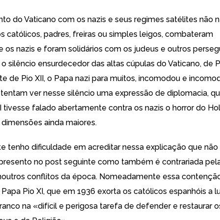
to do Vaticano com os nazis e seus regimes satélites não 
s católicos, padres, freiras ou simples leigos, combateram
 os nazis e foram solidários com os judeus e outros perseg
o silêncio ensurdecedor das altas cúpulas do Vaticano, de P
e de Pio XII, o Papa nazi para muitos, incomodou e incomo
 tentam ver nesse silêncio uma expressão de diplomacia, q
II tivesse falado abertamente contra os nazis
o horror do Ho
do dimensões ainda maiores.
 tenho dificuldade em acreditar nessa explicação que não 
presento no post seguinte como também é contrariada pel
noutros conflitos da época. Nomeadamente essa contenção
 Papa Pio XI, que em 1936 exorta os católicos espanhóis a l
ranco na «
difícil e perigosa tarefa de defender e restaurar o