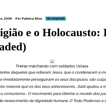
ro, 2006
Por Palmira Silva
Não categorizado
ligião e o Holocausto: 
oaded)
Freiras marchando com soldados Ustasa
entes daqueles que odiaram Jesus, que o condenaram à mo
 e imediatamente perseguiram os seus discípulos, são culp
to maiores que os dos seus antecessores… Satã ajudou a in
e o comunismo… O movimento para libertar o mundo dos ju
e renascimento da dignidade humana. O Todo Poderoso e 