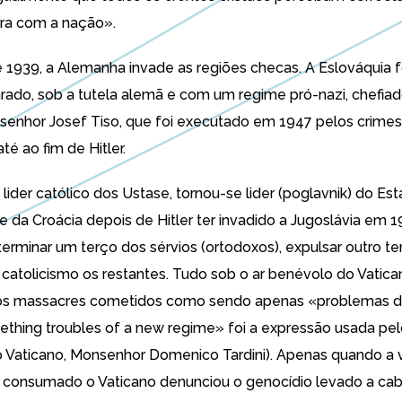
ra com a nação».
1939, a Alemanha invade as regiões checas. A Eslováquia 
rado, sob a tutela alemã e com um regime pró-nazi, chefia
nsenhor
Josef Tiso
, que foi executado em 1947 pelos crime
té ao fim de Hitler.
, lider católico dos Ustase, tornou-se lider (poglavnik) do Es
 da Croácia depois de Hitler ter invadido a Jugoslávia em 1
terminar um terço dos sérvios (ortodoxos), expulsar outro te
 catolicismo os restantes. Tudo sob o ar benévolo do Vatica
os massacres cometidos como sendo apenas «problemas 
ething troubles of a new regime» foi a expressão usada pe
 Vaticano, Monsenhor Domenico Tardini
). Apenas quando a v
 consumado o Vaticano denunciou o genocídio levado a ca