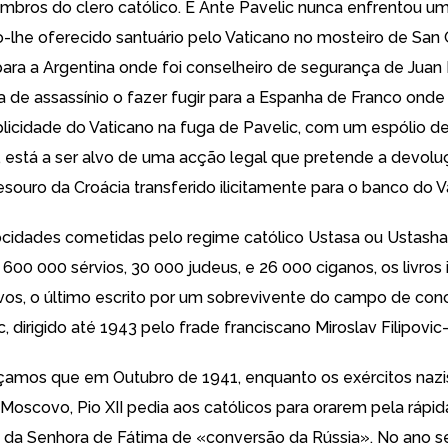
mbros do clero católico. E Ante Pavelic nunca enfrentou um
-lhe oferecido santuário pelo Vaticano
no
mosteiro de San 
para a
Argentina
onde foi conselheiro de segurança de Juan 
a de assassínio o fazer fugir para a Espanha de Franco o
nde
licidade do Vaticano
na fuga de Pavelic, com um espólio de
 está a ser alvo
de uma acção legal
que pretende a devolu
esouro da Croácia transferido ilicitamente para o banco do V
ocidades cometidas pelo regime católico
Ustasa
ou
Ustasha
600 000 sérvios, 30 000 judeus, e 26 000 ciganos, os livros
ivos, o último escrito por um sobrevivente do campo de co
c
, dirigido até 1943 pelo frade franciscano
Miroslav Filipovic
amos que em Outubro de 1941, enquanto os exércitos nazi
 Moscovo, Pio XII pedia aos católicos para orarem pela rápid
da Senhora de Fátima de «conversão da Rússia». No ano se