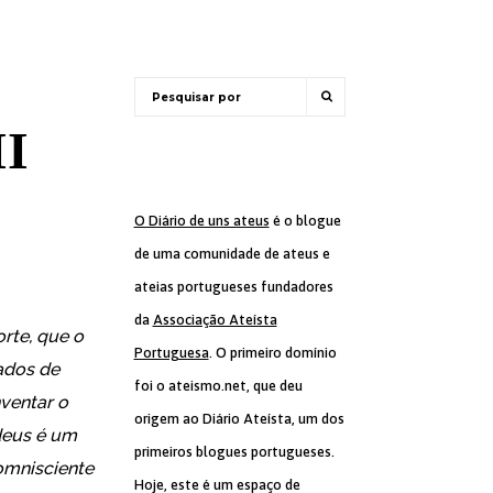
II
O Diário de uns ateus
é o blogue
de uma comunidade de ateus e
ateias portugueses fundadores
da
Associação Ateísta
rte, que o
Portuguesa
. O primeiro domínio
ados de
foi o ateismo.net, que deu
ventar o
origem ao Diário Ateísta, um dos
deus é um
primeiros blogues portugueses.
omnisciente
Hoje, este é um espaço de