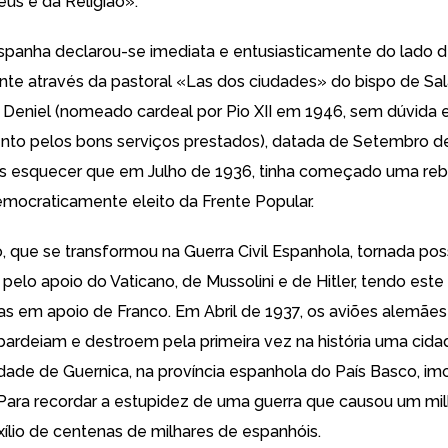
eus e da Religião
».
Espanha declarou-se imediata e entusiasticamente do lado d
e através da pastoral «Las dos ciudades» do
bispo de Sa
 Deniel
(nomeado cardeal por Pio XII em 1946, sem dúvida
to pelos bons serviços prestados), datada de Setembro de
 esquecer que em Julho de 1936, tinha começado uma rebe
mocraticamente eleito da Frente Popular.
, que se transformou na Guerra Civil Espanhola, tornada pos
 pelo apoio do Vaticano
, de Mussolini e de Hitler, tendo este
as em apoio de Franco. Em Abril de 1937, os aviões alemães
rdeiam e destroem pela primeira vez na história uma cidade
cidade de Guernica, na província espanhola do País Basco, im
 Para recordar a estupidez de uma guerra que causou um mi
xílio de centenas de milhares de espanhóis.