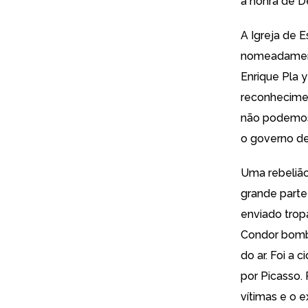
a honra de D
A Igreja de 
nomeadament
Enrique Pla y
reconhecimen
não podemos
o governo de
Uma rebelião
grande parte
enviado trop
Condor bomba
do ar. Foi a 
por Picasso.
vítimas e o e