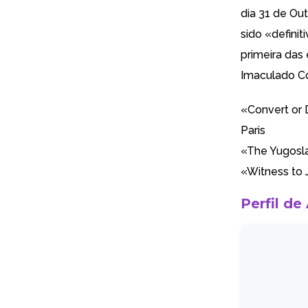
dia 31 de Ou
sido «defini
primeira das
Imaculado C
«
Convert or 
Paris
«
The Yugosla
«
Witness to 
Perfil de