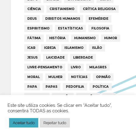
CIÊNCIA
CRISTIANISMO
CRÍTICA RELIGIOSA
DEUS
DIREITOS HUMANOS
EFEMÉRIDE
ESPIRITISMO
ESTATÍSTICAS
FILOSOFIA
FÁTIMA
HISTÓRIA
HUMANISMO
HUMOR
ICAR
IGREJA
ISLAMISMO
ISLÃO
JESUS
LAICIDADE
LIBERDADE
LIVRE-PENSAMENTO
LIVRO
MILAGRES
MORAL
MULHER
NOTÍCIAS
OPINIÃO
PAPA
PAPAS
PEDOFILIA
POLÍTICA
PORTUGAL
RELIGIÃO
RELIGIÕES
RTP
Este site utiliza cookies. Se clicar em “Aceitar tudo”,
TRUMP
VATICANO
consentirá TODAS as cookies.
Aceitar tudo
Rejeitar tudo