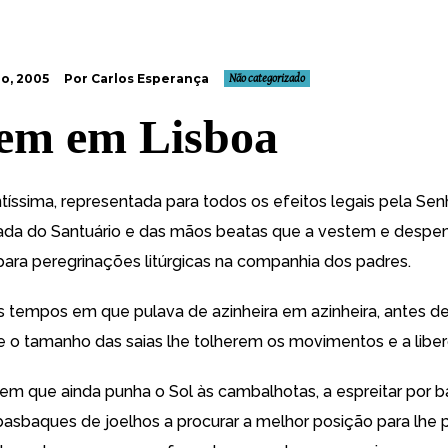
o, 2005
Por Carlos Esperança
Não categorizado
em em Lisboa
tíssima, representada para todos os efeitos legais pela Se
ada do Santuário e das mãos beatas que a vestem e despe
para peregrinações litúrgicas na companhia dos padres.
 tempos em que pulava de azinheira em azinheira, antes d
 o tamanho das saias lhe tolherem os movimentos e a libe
em que ainda punha o Sol às cambalhotas, a espreitar por b
basbaques de joelhos a procurar a melhor posição para lhe p