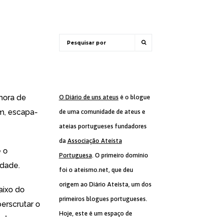
nhora de
O Diário de uns ateus
é o blogue
m, escapa-
de uma comunidade de ateus e
ateias portugueses fundadores
da
Associação Ateísta
e o
Portuguesa
. O primeiro domínio
rdade.
foi o ateismo.net, que deu
origem ao Diário Ateísta, um dos
aixo do
primeiros blogues portugueses.
erscrutar o
Hoje, este é um espaço de