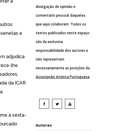
rter a
divulgação de opinião e
comentário pessoal daqueles
outros
que aqui colaboram. Todos os
roxenetas e
textos publicados neste espaço
são da exclusiva
responsabilidade dos autores e
em adjudica
não representam
rece-lhe
necessariamente as posições da
ssadores,
Associação Ateísta Portuguesa
.
tada da ICAR
 a
rne à sexta-
spurcado
Autores