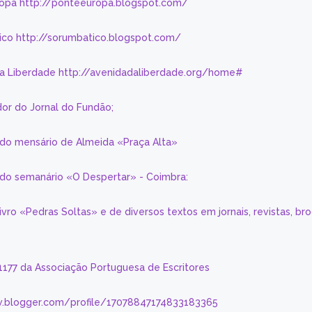
ropa http://ponteeuropa.blogspot.com/
ico http://sorumbatico.blogspot.com/
da Liberdade http://avenidadaliberdade.org/home#
or do Jornal do Fundão;
 do mensário de Almeida «Praça Alta»
a do semanário «O Despertar» - Coimbra:
livro «Pedras Soltas» e de diversos textos em jornais, revistas, br
 1177 da Associação Portuguesa de Escritores
.blogger.com/profile/17078847174833183365