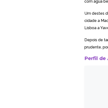
com água be
Um destes di
cidade a Mao
Lisboa a Yav
Depois de ta
prudente, po
Perfil de