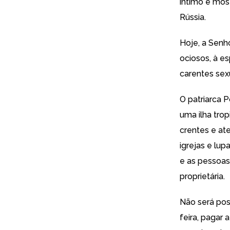
íntimo e mos
Rússia.
Hoje, a Senh
ociosos, à e
carentes sexu
O patriarca 
uma ilha tro
crentes e ate
igrejas e lu
e as pessoas
proprietária.
Não será pos
feira, pagar