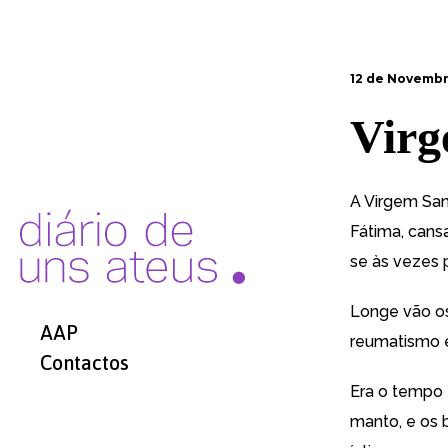
12 de Novembr
Virg
A Virgem San
Fátima, cans
se às vezes 
Longe vão os
AAP
reumatismo e
Contactos
Era o tempo 
manto, e os 