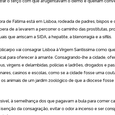
trar o terço com que afugentavam o demo e queriam conve
ora de Fátima está em Lisboa, rodeada de padres, bispos e 
spera de a levarem a percorrer o caminho das prostitutas, p
ais que arriscam a SIDA, a hepatite, a blenorragia e a sífilis.
Policarpo vai consagrar Lisboa à Virgem Santíssima como qu
pical para oferecer à amante. Consagrando-lhe a cidade, ofe
us, virgens e delambidas, polícias e ladrões, drogados e pa
panares, casinos e escolas, como se a cidade fosse uma cou
 os animais de um jardim zoológico de que a diocese fosse
sível, à semelhança dos que pagavam a bula para comer ca
 a isenção da consagração, evitar o odor a incenso e ser con