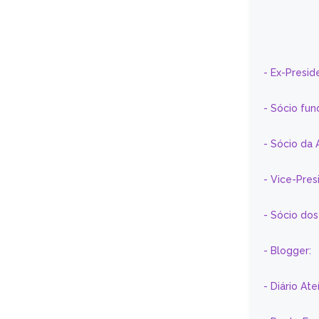
- Ex-Presid
- Sócio fun
- Sócio da 
- Vice-Pre
- Sócio do
- Blogger:
- Diário At