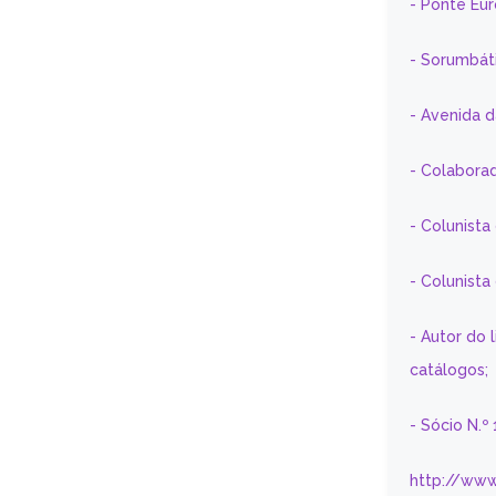
- Ponte Eu
- Sorumbát
- Avenida 
- Colaborad
- Colunista
- Colunist
- Autor do 
catálogos;
- Sócio N.º
http://www