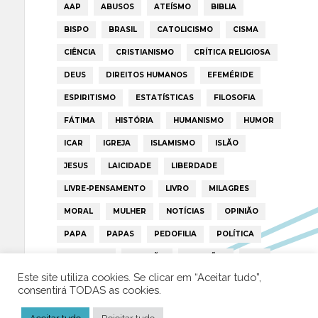
AAP
ABUSOS
ATEÍSMO
BIBLIA
BISPO
BRASIL
CATOLICISMO
CISMA
CIÊNCIA
CRISTIANISMO
CRÍTICA RELIGIOSA
DEUS
DIREITOS HUMANOS
EFEMÉRIDE
ESPIRITISMO
ESTATÍSTICAS
FILOSOFIA
FÁTIMA
HISTÓRIA
HUMANISMO
HUMOR
ICAR
IGREJA
ISLAMISMO
ISLÃO
JESUS
LAICIDADE
LIBERDADE
LIVRE-PENSAMENTO
LIVRO
MILAGRES
MORAL
MULHER
NOTÍCIAS
OPINIÃO
PAPA
PAPAS
PEDOFILIA
POLÍTICA
PORTUGAL
RELIGIÃO
RELIGIÕES
RTP
Este site utiliza cookies. Se clicar em “Aceitar tudo”,
TRUMP
VATICANO
consentirá TODAS as cookies.