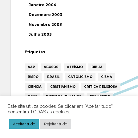
Janeiro 2004
Dezembro 2003
Novembro 2003
Julho 2003
Etiquetas
AAP
ABUSOS
ATEÍSMO
BIBLIA
BISPO
BRASIL
CATOLICISMO
CISMA
CIÊNCIA
CRISTIANISMO
CRÍTICA RELIGIOSA
DEUS
DIREITOS HUMANOS
EFEMÉRIDE
Este site utiliza cookies. Se clicar em “Aceitar tudo”,
ESPIRITISMO
ESTATÍSTICAS
FILOSOFIA
consentirá TODAS as cookies.
FÁTIMA
HISTÓRIA
HUMANISMO
HUMOR
Aceitar tudo
Rejeitar tudo
ICAR
IGREJA
ISLAMISMO
ISLÃO
JESUS
LAICIDADE
LIBERDADE