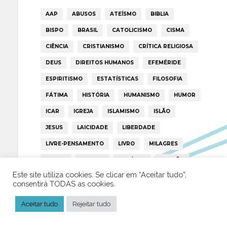
AAP
ABUSOS
ATEÍSMO
BIBLIA
BISPO
BRASIL
CATOLICISMO
CISMA
CIÊNCIA
CRISTIANISMO
CRÍTICA RELIGIOSA
DEUS
DIREITOS HUMANOS
EFEMÉRIDE
ESPIRITISMO
ESTATÍSTICAS
FILOSOFIA
FÁTIMA
HISTÓRIA
HUMANISMO
HUMOR
ICAR
IGREJA
ISLAMISMO
ISLÃO
JESUS
LAICIDADE
LIBERDADE
LIVRE-PENSAMENTO
LIVRO
MILAGRES
MORAL
MULHER
NOTÍCIAS
OPINIÃO
Este site utiliza cookies. Se clicar em “Aceitar tudo”,
PAPA
PAPAS
PEDOFILIA
POLÍTICA
consentirá TODAS as cookies.
PORTUGAL
RELIGIÃO
RELIGIÕES
RTP
Aceitar tudo
Rejeitar tudo
TRUMP
VATICANO