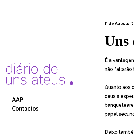
11 de Agosto, 
Uns 
É a vantagem
não faltarão
Quanto aos c
céus à espe
AAP
banquetearem
Contactos
papel secund
Deixo também