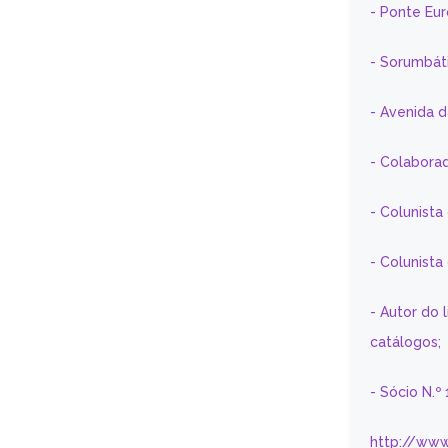
- Ponte Eu
- Sorumbát
- Avenida 
- Colaborad
- Colunista
- Colunist
- Autor do 
catálogos;
- Sócio N.º
http://www