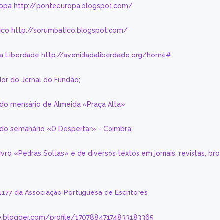
ropa http://ponteeuropa.blogspot.com/
ico http://sorumbatico.blogspot.com/
da Liberdade http://avenidadaliberdade.org/home#
or do Jornal do Fundão;
 do mensário de Almeida «Praça Alta»
a do semanário «O Despertar» - Coimbra:
livro «Pedras Soltas» e de diversos textos em jornais, revistas, br
 1177 da Associação Portuguesa de Escritores
.blogger.com/profile/17078847174833183365