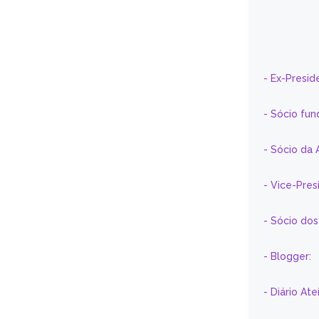
- Ex-Presid
- Sócio fun
- Sócio da 
- Vice-Pre
- Sócio do
- Blogger:
- Diário At