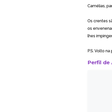
Camélias, par
Os crentes s
os envenenam
lhes impinge
P.S. Volto na
Perfil de