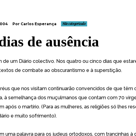
2004
Por Carlos Esperança
Não categorizado
dias de ausência
 de um Diário colectivo. Nos quatro ou cinco dias que estar
 textos de combate ao obscurantismo e à superstição.
réus que nos visitam continuarão convencidos de que têm o
ra, à semelhança dos muçulmanos que contam com 70 virge
 após o martírio. (Para as mulheres, as religiões só lhes r
ário e muito sofrimento).
 uma palavra para os judeus ortodoxos, com trancinhas à