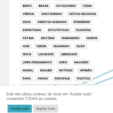
BISPO
BRASIL
CATOLICISMO
CISMA
CIÊNCIA
CRISTIANISMO
CRÍTICA RELIGIOSA
DEUS
DIREITOS HUMANOS
EFEMÉRIDE
ESPIRITISMO
ESTATÍSTICAS
FILOSOFIA
FÁTIMA
HISTÓRIA
HUMANISMO
HUMOR
ICAR
IGREJA
ISLAMISMO
ISLÃO
JESUS
LAICIDADE
LIBERDADE
LIVRE-PENSAMENTO
LIVRO
MILAGRES
MORAL
MULHER
NOTÍCIAS
OPINIÃO
PAPA
PAPAS
PEDOFILIA
POLÍTICA
PORTUGAL
RELIGIÃO
RELIGIÕES
RTP
Este site utiliza cookies. Se clicar em “Aceitar tudo”,
TRUMP
VATICANO
consentirá TODAS as cookies.
Aceitar tudo
Rejeitar tudo