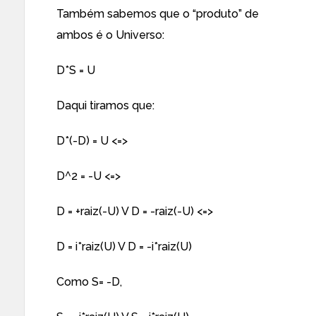
Também sabemos que o “produto” de
ambos é o Universo:
D*S = U
Daqui tiramos que:
D*(-D) = U <=>
D^2 = -U <=>
D = +raiz(-U) V D = -raiz(-U) <=>
D = i*raiz(U) V D = -i*raiz(U)
Como S= -D,