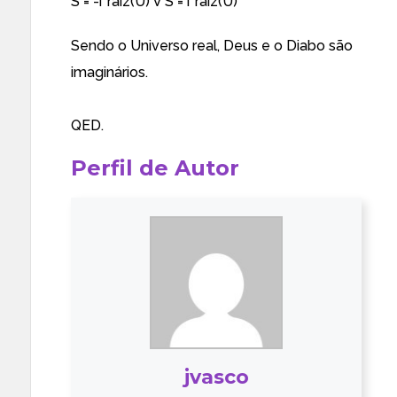
S = -i*raiz(U) V S = i*raiz(U)
Sendo o Universo real, Deus e o Diabo são
imaginários.
QED.
Perfil de Autor
jvasco