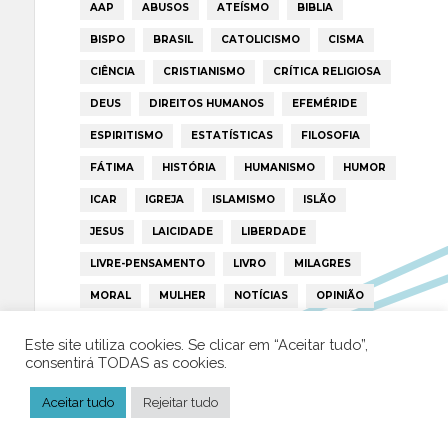
AAP
ABUSOS
ATEÍSMO
BIBLIA
BISPO
BRASIL
CATOLICISMO
CISMA
CIÊNCIA
CRISTIANISMO
CRÍTICA RELIGIOSA
DEUS
DIREITOS HUMANOS
EFEMÉRIDE
ESPIRITISMO
ESTATÍSTICAS
FILOSOFIA
FÁTIMA
HISTÓRIA
HUMANISMO
HUMOR
ICAR
IGREJA
ISLAMISMO
ISLÃO
JESUS
LAICIDADE
LIBERDADE
LIVRE-PENSAMENTO
LIVRO
MILAGRES
MORAL
MULHER
NOTÍCIAS
OPINIÃO
PAPA
PAPAS
PEDOFILIA
POLÍTICA
Este site utiliza cookies. Se clicar em “Aceitar tudo”,
PORTUGAL
RELIGIÃO
RELIGIÕES
RTP
consentirá TODAS as cookies.
TRUMP
VATICANO
Aceitar tudo
Rejeitar tudo