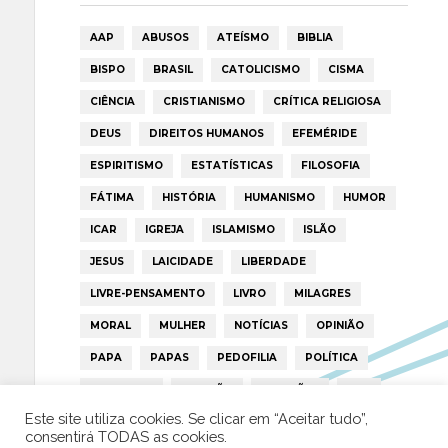
AAP
ABUSOS
ATEÍSMO
BIBLIA
BISPO
BRASIL
CATOLICISMO
CISMA
CIÊNCIA
CRISTIANISMO
CRÍTICA RELIGIOSA
DEUS
DIREITOS HUMANOS
EFEMÉRIDE
ESPIRITISMO
ESTATÍSTICAS
FILOSOFIA
FÁTIMA
HISTÓRIA
HUMANISMO
HUMOR
ICAR
IGREJA
ISLAMISMO
ISLÃO
JESUS
LAICIDADE
LIBERDADE
LIVRE-PENSAMENTO
LIVRO
MILAGRES
MORAL
MULHER
NOTÍCIAS
OPINIÃO
PAPA
PAPAS
PEDOFILIA
POLÍTICA
PORTUGAL
RELIGIÃO
RELIGIÕES
RTP
Este site utiliza cookies. Se clicar em “Aceitar tudo”,
TRUMP
VATICANO
consentirá TODAS as cookies.