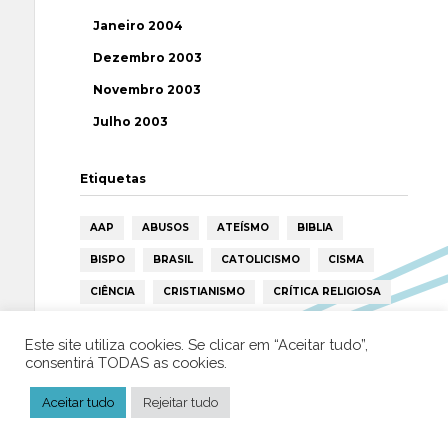
Janeiro 2004
Dezembro 2003
Novembro 2003
Julho 2003
Etiquetas
AAP
ABUSOS
ATEÍSMO
BIBLIA
BISPO
BRASIL
CATOLICISMO
CISMA
CIÊNCIA
CRISTIANISMO
CRÍTICA RELIGIOSA
DEUS
DIREITOS HUMANOS
EFEMÉRIDE
Este site utiliza cookies. Se clicar em “Aceitar tudo”,
ESPIRITISMO
ESTATÍSTICAS
FILOSOFIA
consentirá TODAS as cookies.
FÁTIMA
HISTÓRIA
HUMANISMO
HUMOR
Aceitar tudo
Rejeitar tudo
ICAR
IGREJA
ISLAMISMO
ISLÃO