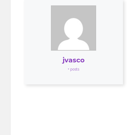
jvasco
+ posts