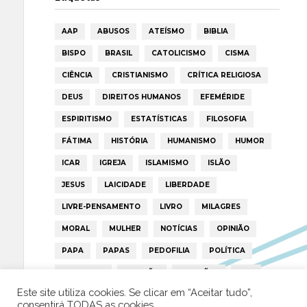
AAP
ABUSOS
ATEÍSMO
BIBLIA
BISPO
BRASIL
CATOLICISMO
CISMA
CIÊNCIA
CRISTIANISMO
CRÍTICA RELIGIOSA
DEUS
DIREITOS HUMANOS
EFEMÉRIDE
ESPIRITISMO
ESTATÍSTICAS
FILOSOFIA
FÁTIMA
HISTÓRIA
HUMANISMO
HUMOR
ICAR
IGREJA
ISLAMISMO
ISLÃO
JESUS
LAICIDADE
LIBERDADE
LIVRE-PENSAMENTO
LIVRO
MILAGRES
MORAL
MULHER
NOTÍCIAS
OPINIÃO
PAPA
PAPAS
PEDOFILIA
POLÍTICA
PORTUGAL
RELIGIÃO
RELIGIÕES
RTP
Este site utiliza cookies. Se clicar em “Aceitar tudo”,
TRUMP
VATICANO
consentirá TODAS as cookies.