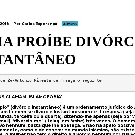
 2018
Por Carlos Esperança
Islamismo
IA PROÍBE DIVÓRC
STANTÂNEO
de Zé-António Pimenta de França o seguinte 

S CLAMAM ‘ISLAMOFOBIA’
riplo” (divórcio instantâneo) é um ordenamento jurídico do
 um homem se divorcie instantaneamente da esposa (seja 
gunda, terceira ou a quarta), dizendo-lhe apenas (seja por v
-mail) “divorcio-me” (‘talaq’ em árabe) três vezes. O home
vo nenhum, basta que lhe apeteça. E não há apelo possível
amente, como é de esperar no mundo islâmico, não existe
e. A mulher não tem o direito a divórcio nenhum por sua v