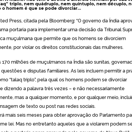
aq” triplo, nem quádruplo, nem quíntuplo, nem décuplo, 
 o homem é que se pode divorciar…
ated Press, citada pela Bloomberg: “O governo da Índia apro
 uma portaria para implementar uma decisão da Tribunal Su
tica muçulmana que permite que os homens se divorciem
nte, por violar os direitos constitucionais das mulheres.
s 170 milhões de muçulmanos na Índia são sunitas, governad
 questões e disputas familiares. As leis incluem permitir a prá
mo “talaq triplo”, pela qual os homens podem se divorciar
 dizendo a palavra três vezes – e não necessariamente
ente, mas a qualquer momento, e por qualquer meio, inclu
nsagem de texto ou post nas redes sociais.
rá mais seis meses para obter aprovação do Parlamento pa
torne lei. Mas no entretanto aqueles que a violarem podem s