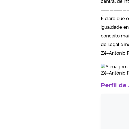
central de in
——————
É claro que 
igualdade en
conceito mai
de ilegal e i
Zé-António 
Zé-António 
Perfil de