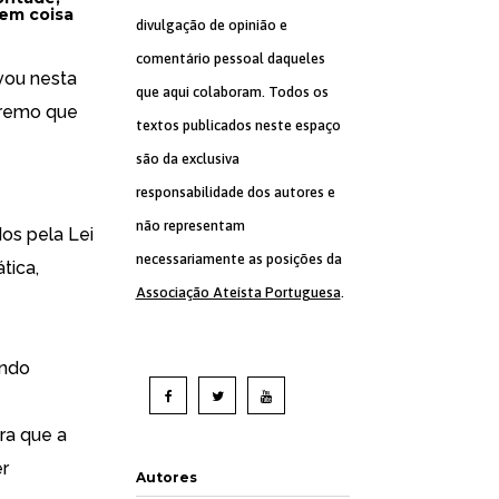
nem coisa
divulgação de opinião e
comentário pessoal daqueles
vou nesta
que aqui colaboram. Todos os
premo que
textos publicados neste espaço
são da exclusiva
responsabilidade dos autores e
não representam
os pela Lei
necessariamente as posições da
tica,
Associação Ateísta Portuguesa
.
indo
ra que a
er
Autores