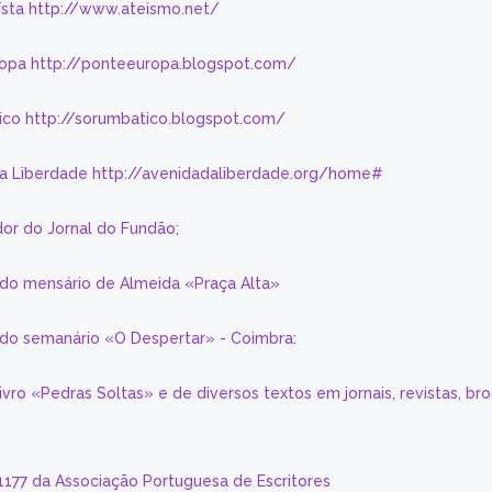
eísta http://www.ateismo.net/
ropa http://ponteeuropa.blogspot.com/
ico http://sorumbatico.blogspot.com/
da Liberdade http://avenidadaliberdade.org/home#
or do Jornal do Fundão;
 do mensário de Almeida «Praça Alta»
a do semanário «O Despertar» - Coimbra:
livro «Pedras Soltas» e de diversos textos em jornais, revistas, br
 1177 da Associação Portuguesa de Escritores