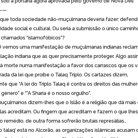
​​sob a portaria agora aprovada pelo governo de Nova Deli.”
——
o que toda sociedade não-muçulmana deveria fazer: defend
ridade social e cultural. Ou seria a submissão o único caminh
 chamados “islamofóbicos”?
vemos uma manifestação de muçulmanas indianas recla
islação indiana que as quer precisamente proteger. Algo as
 morte numa manifestação a favor dos carrascos que os v
rada da lei que proíbe o Talaq Triplo. Os cartazes dizem,
 que “A lei do Triplo Talaq é contra os direitos das mulher
género” e “”A Sharia é o nosso orgulho”.
muçulmanos dizem-lhes que o Islão é a religião que dá mais d
las acreditam. Ou fingem que acreditam e fazem o que lh
o remédio, de outra forma sofrerão brutais represálias…
lo talaq’ está no Alcorão, as organizações islâmicas acusam