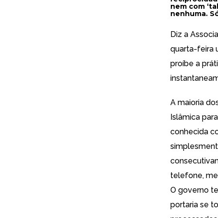
nem com ‘tal
nenhuma. Só
Diz a Associ
quarta-feira
proíbe a prá
instantaneame
A maioria do
Islâmica para
conhecida co
simplesmente
consecutivam
telefone, me
O governo te
portaria se 