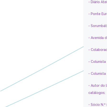
- Diário At
- Ponte Eu
- Sorumbát
- Avenida 
- Colaborad
- Colunista
- Colunist
- Autor do 
catálogos;
- Sócio N.º