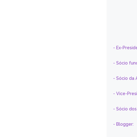
- Ex-Presid
- Sócio fun
- Sócio da 
- Vice-Pre
- Sócio do
- Blogger: