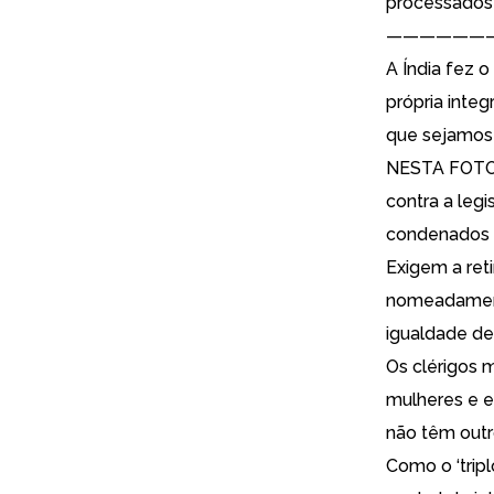
processados 
——————
A Índia fez 
própria integ
que sejamos
NESTA FOTO 
contra a leg
condenados à
Exigem a reti
nomeadamente
igualdade de 
Os clérigos 
mulheres e e
não têm outr
Como o ‘trip