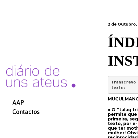
2 de Outubro,
ÍND
IN
Transcrevo 
texto:
MUÇULMANO
AAP
« O “talaq t
Contactos
permite que
primeira, se
texto, por e
que ter moti
mulher! Obvi
reciprocidad