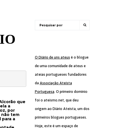
IO
O Diário de uns ateus
é o blogue
de uma comunidade de ateus e
ateias portugueses fundadores
da
Associação Ateísta
Portuguesa
. O primeiro domínio
foi o ateismo.net, que deu
 Alcorão que
ela a
origem ao Diário Ateísta, um dos
oz, por
m não tem
primeiros blogues portugueses.
 para a
Hoje, este é um espaço de
ontade,