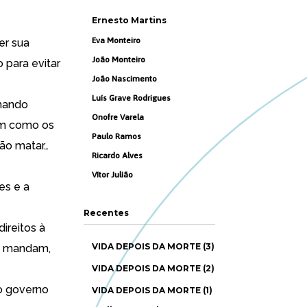
Ernesto Martins
Eva Monteiro
er sua
João Monteiro
o para evitar
João Nascimento
Luís Grave Rodrigues
mando
Onofre Varela
sim como os
Paulo Ramos
ão matar…
Ricardo Alves
Vítor Julião
es e a
Recentes
ireitos à
VIDA DEPOIS DA MORTE (3)
es mandam,
VIDA DEPOIS DA MORTE (2)
 o governo
VIDA DEPOIS DA MORTE (1)