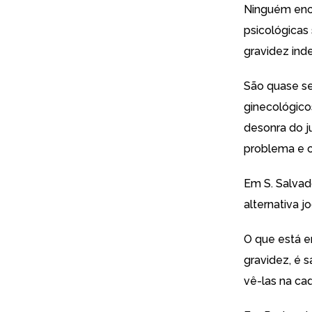
Ninguém enca
psicológicas
gravidez ind
São quase s
ginecológico
desonra do j
problema e o
Em S. Salvad
alternativa 
O que está e
gravidez, é 
vê-las na ca