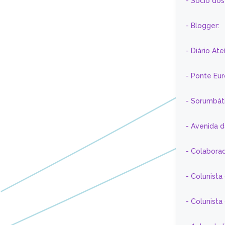
- Sócio do
- Blogger:
- Diário At
- Ponte Eu
- Sorumbát
- Avenida 
- Colaborad
- Colunista
- Colunist