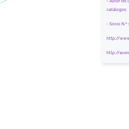
- Autor do 
catálogos;
- Sócio N.º
http://www
http://ave