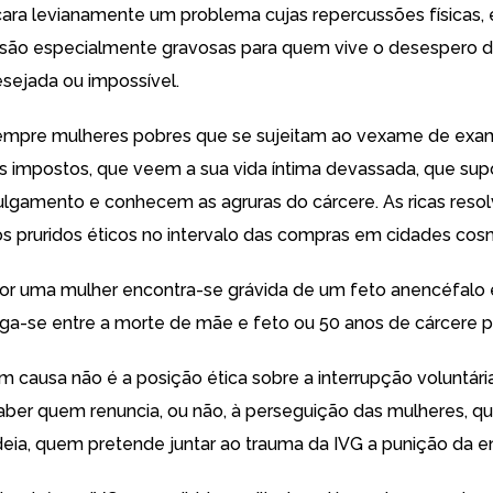
ra levianamente um problema cujas repercussões físicas, 
 são especialmente gravosas para quem vive o desespero 
esejada ou impossível.
empre mulheres pobres que se sujeitam ao vexame de exa
s impostos, que veem a sua vida íntima devassada, que sup
ulgamento e conhecem as agruras do cárcere. As ricas reso
s pruridos éticos no intervalo das compras em cidades cos
or uma mulher encontra-se grávida de um feto anencéfalo 
joga-se entre a morte de mãe e feto ou 50 anos de cárcere 
m causa não é a posição ética sobre a interrupção voluntári
saber quem renuncia, ou não, à perseguição das mulheres, 
deia, quem pretende juntar ao trauma da IVG a punição da e