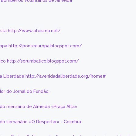
s Bombeiros Voluntários de Almeida
eísta http://www.ateismo.net/
ropa http://ponteeuropa.blogspot.com/
ico http://sorumbatico.blogspot.com/
da Liberdade http://avenidadaliberdade.org/home#
or do Jornal do Fundão;
 do mensário de Almeida «Praça Alta»
a do semanário «O Despertar» - Coimbra: