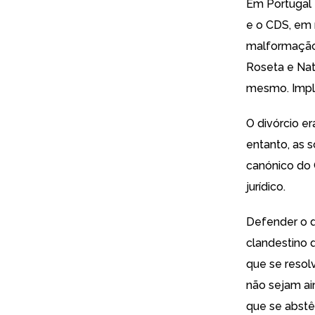
Em Portugal 
e o CDS, em 
malformação 
Roseta e Nat
mesmo. Impl
O divórcio er
entanto, as 
canónico do 
jurídico.
Defender o d
clandestino 
que se resol
não sejam ai
que se abst