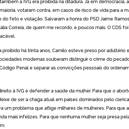
também a IVG era proibida na ditadura. Já em democracia, 
maioria, votaram contra, em casos de risco de vida para a m
do feto e violação. Salvaram a honra do PSD Jaime Ramos
ália Correia, de quem me recordo, e poucos mais. O CDS foi i
acável.
a proibido há trinta anos, Camilo esteve preso por adultério e
sociedades modernas souberam distinguir o crime do pecado,
Código Penal e separar as convicções pessoais do ordena
ireito à IVG é defender a saúde da mulher. Para que o abort
deixe de ser a chaga atual em países dominados pelo clerica
va um problema que aflige milhares de mulheres. Para que 
nda mais infelizes. Para que nenhuma mulher seja presa pela
êm.