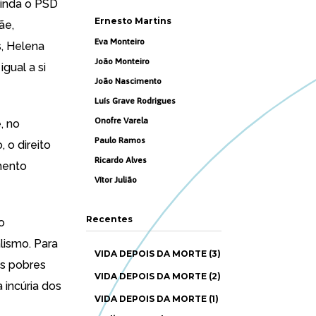
ainda o PSD
Ernesto Martins
ãe,
Eva Monteiro
, Helena
João Monteiro
gual a si
João Nascimento
Luís Grave Rodrigues
Onofre Varela
, no
Paulo Ramos
 o direito
Ricardo Alves
mento
Vítor Julião
Recentes
o
lismo. Para
VIDA DEPOIS DA MORTE (3)
as pobres
VIDA DEPOIS DA MORTE (2)
 incúria dos
VIDA DEPOIS DA MORTE (1)