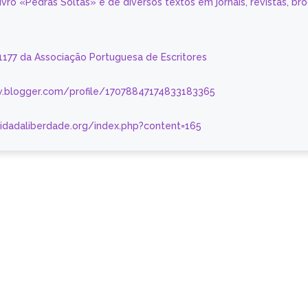
livro «Pedras Soltas» e de diversos textos em jornais, revistas, br
 1177 da Associação Portuguesa de Escritores
.blogger.com/profile/17078847174833183365
nidadaliberdade.org/index.php?content=165