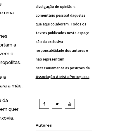
e
divulgação de opinião e
de uma
comentário pessoal daqueles
que aqui colaboram. Todos os
textos publicados neste espaço
mes
são da exclusiva
ortam a
responsabilidade dos autores e
lvem o
não representam
mopolitas.
necessariamente as posições da
e a
Associação Ateísta Portuguesa
.
para a mãe
.
a da
quem quer
nxovia.
Autores