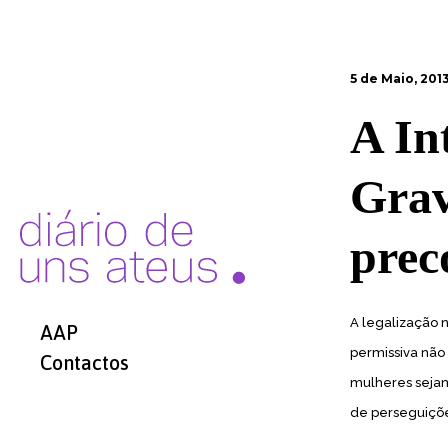
5 de Maio, 201
A In
Grav
prec
A legalização n
AAP
permissiva não 
Contactos
mulheres sejam
de perseguições