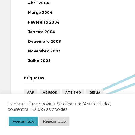
Abril 2004
Março 2004
Fevereiro 2004
Janeiro 2004
Dezembro 2003
Novembro 2003
Julho 2003
Etiquetas
AAP
ABUSOS
ATEÍSMO
BIBLIA
BISPO
BRASIL
CATOLICISMO
CISMA
Este site utiliza cookies. Se clicar em “Aceitar tudo”,
consentirá TODAS as cookies.
CIÊNCIA
CRISTIANISMO
CRÍTICA RELIGIOSA
Aceitar tudo
Rejeitar tudo
DEUS
DIREITOS HUMANOS
EFEMÉRIDE
ESPIRITISMO
ESTATÍSTICAS
FILOSOFIA