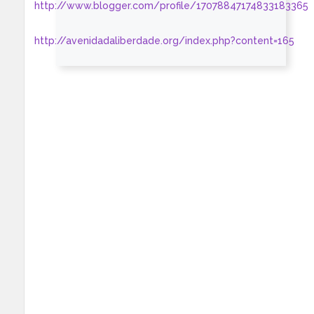
http://www.blogger.com/profile/17078847174833183365
http://avenidadaliberdade.org/index.php?content=165