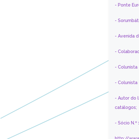
- Ponte Eu
- Sorumbát
- Avenida 
- Colaborad
- Colunista
- Colunist
- Autor do 
catálogos;
- Sócio N.º
http://www