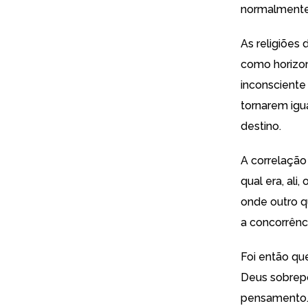
normalmente 
As religiões
como horizon
inconsciente
tornarem igu
destino.
A correlação
qual era, al
onde outro q
a concorrênc
Foi então que
Deus sobrepô
pensamento