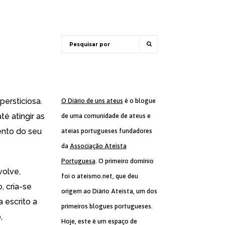
persticiosa.
O Diário de uns ateus
é o blogue
é atingir as
de uma comunidade de ateus e
ento do seu
ateias portugueses fundadores
da
Associação Ateísta
Portuguesa
. O primeiro domínio
volve,
foi o ateismo.net, que deu
, cria-se
origem ao Diário Ateísta, um dos
 escrito a
primeiros blogues portugueses.
,
Hoje, este é um espaço de