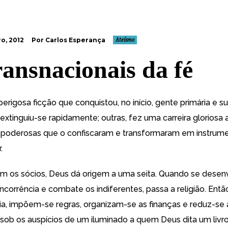
o, 2012
Por Carlos Esperança
Ateísmo
ransnacionais da fé
rigosa ficção que conquistou, no início, gente primária e su
tinguiu-se rapidamente; outras, fez uma carreira gloriosa at
 poderosas que o confiscaram e transformaram em instrum
.
m os sócios, Deus dá origem a uma seita. Quando se desen
orrência e combate os indiferentes, passa a religião. Então
ia, impõem-se regras, organizam-se as finanças e reduz-se a
l sob os auspícios de um iluminado a quem Deus dita um livro