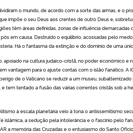
 dividiram o mundo, de acordo com a sorte das armas, e o pro
 que impõe o seu Deus aos crentes de outro Deus e, sobretu
ligiões têm áreas definidas, zonas de influência demarcadas 
 pôs em causa. Destruído o equilíbrio, acossadas pelo medo, 
steria. Há o fantasma da extinção e do domínio de uma únic
o, apoiado na cultura judaico-cristã, no poder económico e 
iu em vantagem para o ajuste contas com o islão fanático. A 
 perigo de o Vaticano se reduzir a um museu, subalternizado
, e tem tentado a fusão das várias correntes cristãs sob a 
itismo à escala planetária veio à tona o antissemitismo secu
 islâmica, a sedução pela intolerância e o fascínio pelo fan
CAR a memória das Cruzadas e o entusiasmo do Santo Ofício