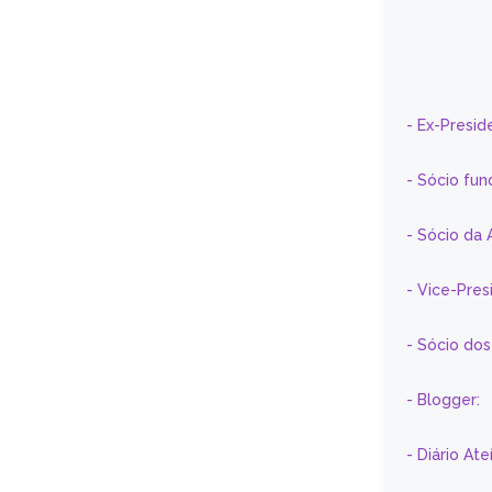
- Ex-Presid
- Sócio fun
- Sócio da 
- Vice-Pre
- Sócio do
- Blogger:
- Diário At