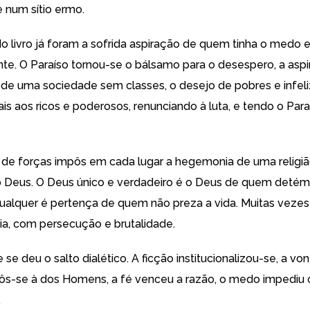
num sítio ermo.
 do livro já foram a sofrida aspiração de quem tinha o medo 
te. O Paraíso tornou-se o bálsamo para o desespero, a asp
 de uma sociedade sem classes, o desejo de pobres e infel
ais aos ricos e poderosos, renunciando à luta, e tendo o Pa
 de forças impôs em cada lugar a hegemonia de uma religião
i, o Deus. O Deus único e verdadeiro é o Deus de quem detém
ualquer é pertença de quem não preza a vida. Muitas vezes 
ia, com persecução e brutalidade.
 se deu o salto dialético. A ficção institucionalizou-se, a vo
s-se à dos Homens, a fé venceu a razão, o medo impediu 
.