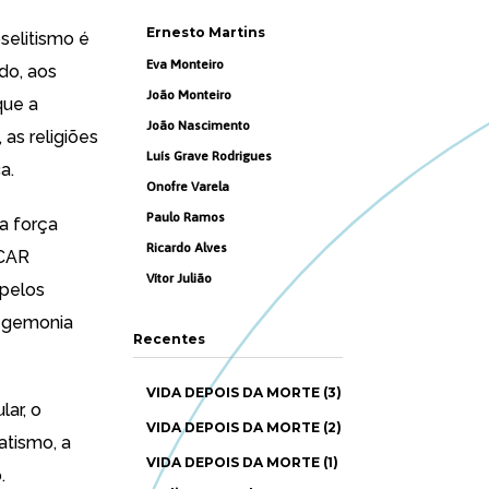
Ernesto Martins
selitismo é
Eva Monteiro
do, aos
João Monteiro
que a
João Nascimento
as religiões
Luís Grave Rodrigues
a.
Onofre Varela
Paulo Ramos
na força
Ricardo Alves
ICAR
Vítor Julião
 pelos
hegemonia
Recentes
VIDA DEPOIS DA MORTE (3)
lar, o
VIDA DEPOIS DA MORTE (2)
atismo, a
VIDA DEPOIS DA MORTE (1)
.