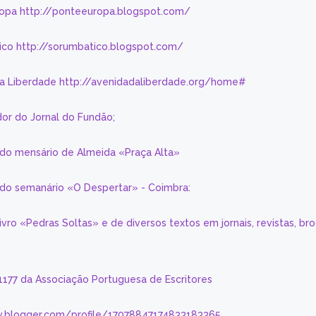
ropa http://ponteeuropa.blogspot.com/
ico http://sorumbatico.blogspot.com/
da Liberdade http://avenidadaliberdade.org/home#
or do Jornal do Fundão;
 do mensário de Almeida «Praça Alta»
a do semanário «O Despertar» - Coimbra:
livro «Pedras Soltas» e de diversos textos em jornais, revistas, br
 1177 da Associação Portuguesa de Escritores
.blogger.com/profile/17078847174833183365