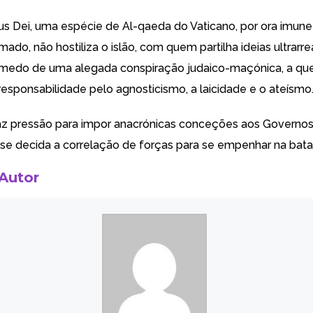
us Dei, uma espécie de Al-qaeda do Vaticano, por ora imune
mado, não hostiliza o islão, com quem partilha ideias ultrarre
medo de uma alegada conspiração judaico-maçónica, a quem
 responsabilidade pelo agnosticismo, a laicidade e o ateísmo
az pressão para impor anacrónicas conceções aos Governo
se decida a correlação de forças para se empenhar na batalh
 Autor