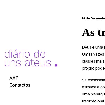
19 de Dezembr
As t
Deus é uma pe
Umas vezes ex
classes mais
próprio poder
AAP
Se escasseia
Contactos
esmaga a conc
uma hierarqu
tradição ora