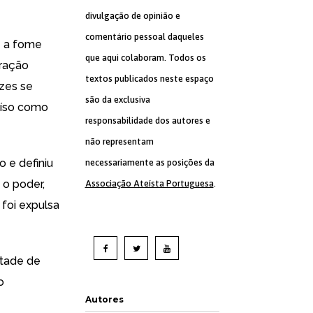
divulgação de opinião e
comentário pessoal daqueles
e a fome
que aqui colaboram. Todos os
iração
textos publicados neste espaço
izes se
são da exclusiva
raíso como
responsabilidade dos autores e
não representam
 e definiu
necessariamente as posições da
 o poder,
Associação Ateísta Portuguesa
.
foi expulsa
ntade de
o
Autores