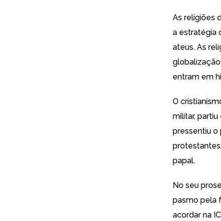
As religiões
a estratégia
ateus. As re
globalização
entram em hi
O cristianism
militar, part
pressentiu o
protestantes
papal.
No seu prosel
pasmo pela fé
acordar na I