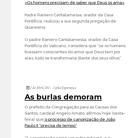
«Os homens precisam de saber que Deus os ama»
Padre Raniero Cantalamessa, orador da Casa
Pontifícia, realizou a sua segunda pregação de
Quaresma
O padre Raniero Cantalamessa, orador da Casa
Pontifícia do Vaticano, considera que “se os homens
tivessem conscientes do amor que Deus tem por
eles, tudo se transformaria diante dos seus olhos”.
2 de Abril, 2011
Carlos Esperança
As burlas demoram
O prefeito da Congregação para as Causas dos
Santos, cardeal Angelo Amato, afirmou hoje (sexta-
feira) que
o processo de canonização de João
Paulo II “precisa de tempo”
.
“A canonização exige um outro milagre, e o