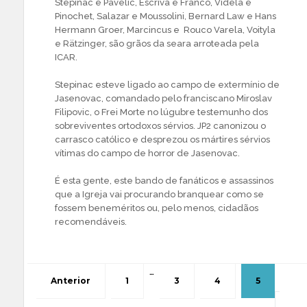
Stepinac e Pavelic, Escrivà e Franco, Videla e
Pinochet, Salazar e Moussolini, Bernard Law e Hans
Hermann Groer, Marcincus e Rouco Varela, Voityla
e Rätzinger, são grãos da seara arroteada pela
ICAR.
Stepinac esteve ligado ao campo de extermínio de
Jasenovac, comandado pelo franciscano Miroslav
Filipovic, o Frei Morte no lúgubre testemunho dos
sobreviventes ortodoxos sérvios. JP2 canonizou o
carrasco católico e desprezou os mártires sérvios
vítimas do campo de horror de Jasenovac.
É esta gente, este bando de fanáticos e assassinos
que a Igreja vai procurando branquear como se
fossem beneméritos ou, pelo menos, cidadãos
recomendáveis.
…
Anterior
1
3
4
5