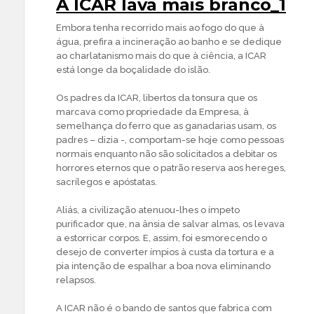
A ICAR lava mais branco_1
Embora tenha recorrido mais ao fogo do que à
água, prefira a incineração ao banho e se dedique
ao charlatanismo mais do que à ciência, a ICAR
está longe da boçalidade do islão.
Os padres da ICAR, libertos da tonsura que os
marcava como propriedade da Empresa, à
semelhança do ferro que as ganadarias usam, os
padres – dizia -, comportam-se hoje como pessoas
normais enquanto não são solicitados a debitar os
horrores eternos que o patrão reserva aos hereges,
sacrílegos e apóstatas.
Aliás, a civilização atenuou-lhes o ímpeto
purificador que, na ânsia de salvar almas, os levava
a estorricar corpos. E, assim, foi esmorecendo o
desejo de converter ímpios à custa da tortura e a
pia intenção de espalhar a boa nova eliminando
relapsos.
A ICAR não é o bando de santos que fabrica com