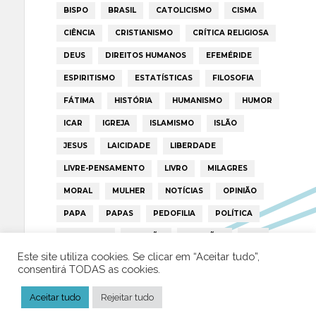
BISPO
BRASIL
CATOLICISMO
CISMA
CIÊNCIA
CRISTIANISMO
CRÍTICA RELIGIOSA
DEUS
DIREITOS HUMANOS
EFEMÉRIDE
ESPIRITISMO
ESTATÍSTICAS
FILOSOFIA
FÁTIMA
HISTÓRIA
HUMANISMO
HUMOR
ICAR
IGREJA
ISLAMISMO
ISLÃO
JESUS
LAICIDADE
LIBERDADE
LIVRE-PENSAMENTO
LIVRO
MILAGRES
MORAL
MULHER
NOTÍCIAS
OPINIÃO
PAPA
PAPAS
PEDOFILIA
POLÍTICA
PORTUGAL
RELIGIÃO
RELIGIÕES
RTP
Este site utiliza cookies. Se clicar em “Aceitar tudo”,
TRUMP
VATICANO
consentirá TODAS as cookies.
Aceitar tudo
Rejeitar tudo