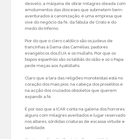
desvelo, a máquina de obrar milagres oleada com
emolumentos das dioceses que submetem bem-
aventurados à canonização, é uma empresa que
vive do negócio da fé, da fábula de Cristo e do
medo do Inferno.
Pior do que o clero católico são os judeus de
trancinhas à Dama das Camélias, pastores
evangélicos dos EUA e os mullahs. Pior que os
bispos espanhóis são os talibãs do islão e só o Papa
pede meças aos Ayatollahs.
Claro que a tara das religiões monoteístas está no
coração dos mais pios, na cabeça dos prosélitos e
na acção dos cruzados obsoletos que querem
expandir a fé.
É por isso que a ICAR conta na galeria dos horrores,
alguns com milagres averbados e lugar reservado
nos altares, sórdidas criaturas de escassa virtude e
santidade.