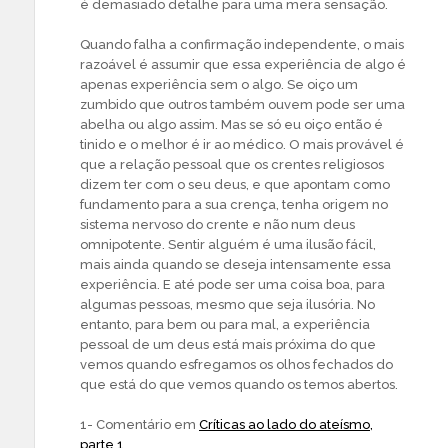
é demasiado detalhe para uma mera sensação.
Quando falha a confirmação independente, o mais
razoável é assumir que essa experiência de algo é
apenas experiência sem o algo. Se oiço um
zumbido que outros também ouvem pode ser uma
abelha ou algo assim. Mas se só eu oiço então é
tinido e o melhor é ir ao médico. O mais provável é
que a relação pessoal que os crentes religiosos
dizem ter com o seu deus, e que apontam como
fundamento para a sua crença, tenha origem no
sistema nervoso do crente e não num deus
omnipotente. Sentir alguém é uma ilusão fácil,
mais ainda quando se deseja intensamente essa
experiência. E até pode ser uma coisa boa, para
algumas pessoas, mesmo que seja ilusória. No
entanto, para bem ou para mal, a experiência
pessoal de um deus está mais próxima do que
vemos quando esfregamos os olhos fechados do
que está do que vemos quando os temos abertos.
1- Comentário em
Críticas ao lado do ateísmo,
parte 1