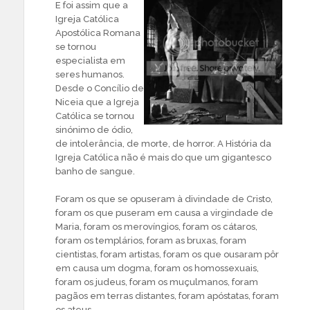
E foi assim que a
Igreja Católica
Apostólica Romana
se tornou
especialista em
seres humanos.
Desde o Concílio de
Niceia que a Igreja
Católica se tornou
sinónimo de ódio,
de intolerância, de morte, de horror. A História da
Igreja Católica não é mais do que um gigantesco
banho de sangue.
Foram os que se opuseram à divindade de Cristo,
foram os que puseram em causa a virgindade de
Maria, foram os merovíngios, foram os cátaros,
foram os templários, foram as bruxas, foram
cientistas, foram artistas, foram os que ousaram pôr
em causa um dogma, foram os homossexuais,
foram os judeus, foram os muçulmanos, foram
pagãos em terras distantes, foram apóstatas, foram
os ateus…