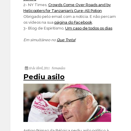
2- NY Times,
Crowds Come Over Roads and by
Helicopters for Tanzanian’s Cure-All Potion
.
Obrigado pelo email com a notícia. E não percam
os vídeos na sua
página do Facebook
.
3- Blog de Espiritismo,
Um caso de todos os dias
Em simultâneo no
Que Treta!
10 de Abril, 2011
Fernandes
Pediu asilo
Antigo Primaz da Bélgica pediu asilo político à