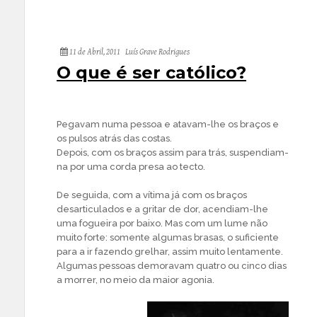
11 de Abril, 2011
Luís Grave Rodrigues
O que é ser católico?
Pegavam numa pessoa e atavam-lhe os braços e
os pulsos atrás das costas.
Depois, com os braços assim para trás, suspendiam-
na por uma corda presa ao tecto.
De seguida, com a vítima já com os braços
desarticulados e a gritar de dor, acendiam-lhe
uma fogueira por baixo. Mas com um lume não
muito forte: somente algumas brasas, o suficiente
para a ir fazendo grelhar, assim muito lentamente.
Algumas pessoas demoravam quatro ou cinco dias
a morrer, no meio da maior agonia.