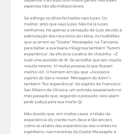
depende o sucesso dos nossos genes. Mas estes
aspectos não são indissociáveis.
Se esfrego os olhos fechados vejo luzes. Ou
melhor, sinto que vejo luzes. Não há lá luzes
nenhumas. Há apenas a sensação de luze devido à
estimulação dos neurónios da retina. As multidões
que acorrem ao “Doutor” Mwasapile, na Tanzania,
para beber a sua tisana milagrosa também “fazem
experiência” da eficácia curativa do cházinho.
«É
tudo uma questão de fé. Se acreditar que isto resulta,
resulta mesmo. Vi muitas pessoas lá que ficaram
melhor»
(2). O homem em Ipu que
«incorpora
espírito do San e recebe “Mensagem do Além”»
também “fez experiência” do espírito de Francisco
San Ribeiro de Oliveira, um activista assassinado no
mês passado que, segundo o possuído, veio assim
pedir justiça pela sua morte (3).
Não duvido que, em muitos casos, o relato da
experiência do crente num deus é tão sincero
como os relatos das experiências dos crentes no
espiritismo, nas mezinhas do Doutor Mwasapile e