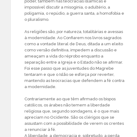
poder, também nas teocracias islâmicas é
impossível discutir a misoginia, o adultério, a
poligamia, o repúdio, a guerra santa, a homofobia e
o pluralismo.
As religiões são, por natureza, totalitárias e avessas
à modernidade. Ao Confiarem nos livros sagrados
como a vontade literal de Deus, ditada a um eleito
como versão definitiva, impedem a discussão e
ameaçam a vida do réprobo enquanto a
separação entre a Igreja e o Estado não se afirmar.
Foi esse passo que as juventudes do Magrebe
tentaram e que o Islão se esforça por reverter,
mantendo as teocracias que defendem a fé contra
a modernidade.
Contrariamente ao que têm afirmado os bispos
católicos, os árabes não temem a liberdade
religiosa que, segundo sondagens, é o que mais
apreciam no Ocidente. São os clérigos que se
assustam com a possibilidade de verem os crentes
a renunciar à fé.
A liberdade, a democracia e, sobretudo, a perda