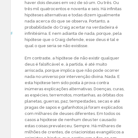
haver dois deuses em vez de só um. Ou três. Ou
três mil quatrocentos e noventa e seis. Há infinitas
hipóteses alternativas e todas dizem igualmente
nada acerca do que se observa. Portanto, a
probabilidade do Craig acertar na verdadeira é
infinitésima. E nem adianta de nada, porque, pela
hipótese que o Craig defende, esse deus é tal e
qual o que seria se não existisse.
Em contraste, a hipótese de não existir qualquer
deus é falsificável e, à partida, é até muito
arriscada, porque implica que não pode ocorrer
nada no universo por intervenção divina. Nada. E
esta hipótese tem sido posta à prova contra
inúmeras explicações alternativas. Doenças, curas,
as espécies, terremotos, montanhas, as órbitas dos
planetas, guerras, paz, tempestades, secas e até
pragas de sapos e gafanhotos já foram explicados
com milhares de deuses diferentes. Em todos os
casos a hipótese de nenhum deus ter causado
estas coisas prevaleceu. Sempre. Há milhares de
milhões de crentes, de criacionistas evangélicos a