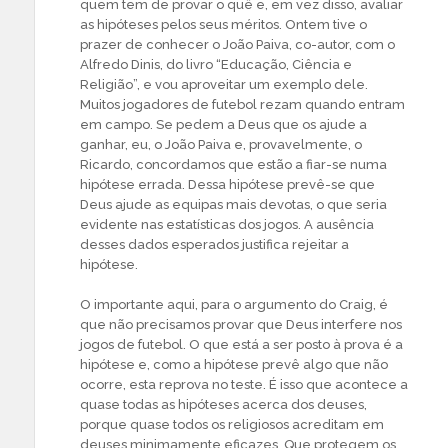
quem tem de provar o quê e, em vez disso, avaliar
as hipóteses pelos seus méritos. Ontem tive o
prazer de conhecer o João Paiva, co-autor, com o
Alfredo Dinis, do livro “Educação, Ciência e
Religião”, e vou aproveitar um exemplo dele.
Muitos jogadores de futebol rezam quando entram
em campo. Se pedem a Deus que os ajude a
ganhar, eu, o João Paiva e, provavelmente, o
Ricardo, concordamos que estão a fiar-se numa
hipótese errada. Dessa hipótese prevê-se que
Deus ajude as equipas mais devotas, o que seria
evidente nas estatísticas dos jogos. A ausência
desses dados esperados justifica rejeitar a
hipótese.
O importante aqui, para o argumento do Craig, é
que não precisamos provar que Deus interfere nos
jogos de futebol. O que está a ser posto à prova é a
hipótese e, como a hipótese prevê algo que não
ocorre, esta reprova no teste. É isso que acontece a
quase todas as hipóteses acerca dos deuses,
porque quase todos os religiosos acreditam em
deuses minimamente eficazes. Que protegem os