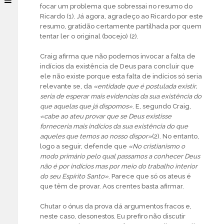
focar um problema que sobressai no resumo do
Ricardo (1). Já agora, agradeço ao Ricardo por este
resumo, gratidão certamente partilhada por quem
tentar ler o original (bocejo) (2).
Craig afirma que não podemos invocar a falta de
indícios da existência de Deus para concluir que
ele não existe porque esta falta de indícios só seria
relevante se, da
«entidade que é postulada existir,
seria de esperar mais evidencias da sua existência do
que aquelas que já dispomos»
. E, segundo Craig,
«cabe ao ateu provar que se Deus existisse
forneceria mais indícios da sua existência do que
aqueles que temos ao nosso dispor»
(2). No entanto,
logo a seguir, defende que
«No cristianismo o
modo primário pelo qual passamos a conhecer Deus
não é por indícios mas por meio do trabalho interior
do seu Espírito Santo»
. Parece que só os ateus é
que têm de provar. Aos crentes basta afirmar.
Chutar o ónus da prova dá argumentos fracos e,
neste caso, desonestos. Eu prefiro não discutir