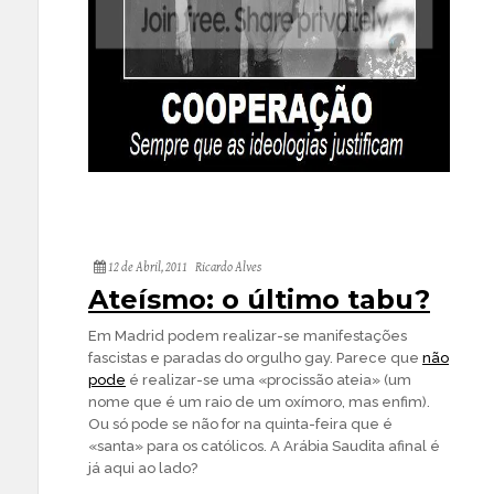
12 de Abril, 2011
Ricardo Alves
Ateísmo: o último tabu?
Em Madrid podem realizar-se manifestações
fascistas e paradas do orgulho gay. Parece que
não
pode
é realizar-se uma «procissão ateia» (um
nome que é um raio de um oxímoro, mas enfim).
Ou só pode se não for na quinta-feira que é
«santa» para os católicos. A Arábia Saudita afinal é
já aqui ao lado?