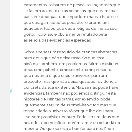
casamentos, os barcos de pesca, os caçadores que
se fazem ao mato ou as colheitas; que curam (ou
causam) doenças; que impedem maus olhados, e
que castigam aqueles pecados, e premeiam
aquelas virtudes, que cada religião define ao seu
gosto. Tudo isso é obviamente refutado pela
ausência das evidências esperadas.
Sobra apenas um resquício de crenças abstractas
num deus que não deixa rasto. Só que esta
hipótese também tem problemas. Afirma existir um
deus omnipotente, omnisciente, omnipresente,
que nos ama e que criou o universo para um
propósito, mas que não deixa qualquer evidência
concreta da sua existência. Mas, se não pode haver
evidências, também não podemos distinguir esta
hipótese de infinitas outras. Por exemplo, pode
igualmente ser um deus omni-isso-tudo mas que
tenha criado o universo só por que lhe deu para
isso, sem propósito nenhum. Pode ser um deus que
nos odeia; como não intervém, amar ou odiar dá no
mesmo. Ou que se está a borrifar para nós. Pode