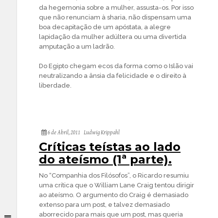
da hegemonia sobre a mulher, assusta-os. Por isso
que não renunciam à sharia, não dispensam uma
boa decapitação de um apóstata, a alegre
lapidação da mulher adúltera ou uma divertida
amputação a um ladrão.
Do Egipto chegam ecos da forma como o Islão vai
neutralizando a ânsia da felicidade e o direito à
liberdade.
6 de Abril, 2011
Ludwig Krippahl
Críticas teístas ao lado
do ateísmo (1ª parte).
No “Companhia dos Filósofos”, o Ricardo resumiu
uma crítica que o William Lane Craig tentou dirigir
ao ateísmo. O argumento do Craig é demasiado
extenso para um post, e talvez demasiado
aborrecido para mais que um post, mas queria