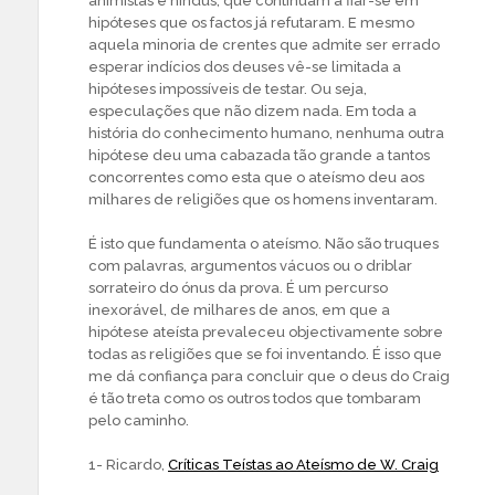
animistas e hindus, que continuam a fiar-se em
hipóteses que os factos já refutaram. E mesmo
aquela minoria de crentes que admite ser errado
esperar indícios dos deuses vê-se limitada a
hipóteses impossíveis de testar. Ou seja,
especulações que não dizem nada. Em toda a
história do conhecimento humano, nenhuma outra
hipótese deu uma cabazada tão grande a tantos
concorrentes como esta que o ateísmo deu aos
milhares de religiões que os homens inventaram.
É isto que fundamenta o ateísmo. Não são truques
com palavras, argumentos vácuos ou o driblar
sorrateiro do ónus da prova. É um percurso
inexorável, de milhares de anos, em que a
hipótese ateísta prevaleceu objectivamente sobre
todas as religiões que se foi inventando. É isso que
me dá confiança para concluir que o deus do Craig
é tão treta como os outros todos que tombaram
pelo caminho.
1- Ricardo,
Críticas Teístas ao Ateísmo de W. Craig