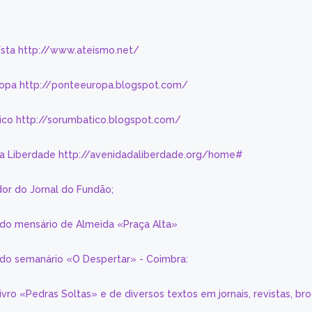
eísta http://www.ateismo.net/
ropa http://ponteeuropa.blogspot.com/
ico http://sorumbatico.blogspot.com/
da Liberdade http://avenidadaliberdade.org/home#
or do Jornal do Fundão;
 do mensário de Almeida «Praça Alta»
a do semanário «O Despertar» - Coimbra:
livro «Pedras Soltas» e de diversos textos em jornais, revistas, br