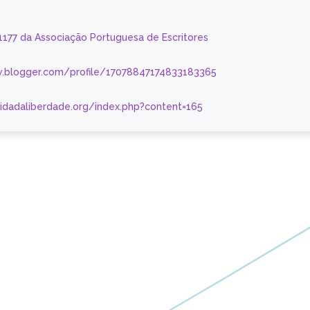
 1177 da Associação Portuguesa de Escritores
.blogger.com/profile/17078847174833183365
nidadaliberdade.org/index.php?content=165