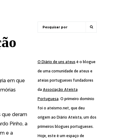
ção
O Diário de uns ateus
é o blogue
de uma comunidade de ateus e
ria em que
ateias portugueses fundadores
emórias
da
Associação Ateísta
Portuguesa
. O primeiro domínio
foi o ateismo.net, que deu
s que deram
origem ao Diário Ateísta, um dos
rdo Pinho, a
primeiros blogues portugueses.
em e a
Hoje, este é um espaço de