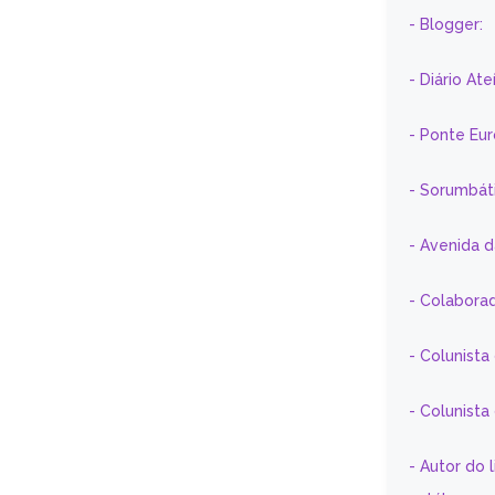
- Blogger:
- Diário At
- Ponte Eu
- Sorumbát
- Avenida 
- Colaborad
- Colunista
- Colunist
- Autor do 