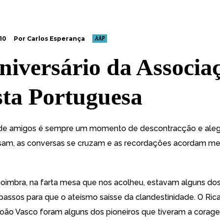
10
Por Carlos Esperança
AAP
Aniversário da Associa
sta Portuguesa
e amigos é sempre um momento de descontracção e aleg
ssam, as conversas se cruzam e as recordações acordam m
imbra, na farta mesa que nos acolheu, estavam alguns do
 passos para que o ateísmo saísse da clandestinidade. O Rica
João Vasco foram alguns dos pioneiros que tiveram a corag