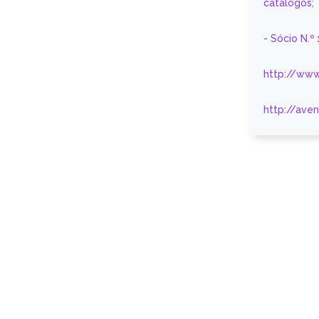
catálogos;
- Sócio N.º
http://www
http://ave