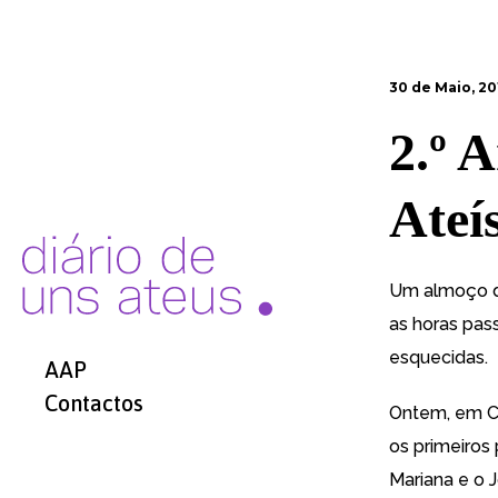
30 de Maio, 20
2.º 
Ateí
Um almoço d
as horas pa
esquecidas.
AAP
Contactos
Ontem, em Co
os primeiros
Mariana e o 