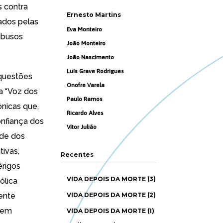
s contra
Ernesto Martins
tados pelas
Eva Monteiro
abusos
João Monteiro
João Nascimento
Luís Grave Rodrigues
 questões
Onofre Varela
da “Voz dos
Paulo Ramos
ónicas que,
Ricardo Alves
nfiança dos
Vítor Julião
ade dos
tivas,
Recentes
érigos
VIDA DEPOIS DA MORTE (3)
ólica
mente
VIDA DEPOIS DA MORTE (2)
…em
VIDA DEPOIS DA MORTE (1)