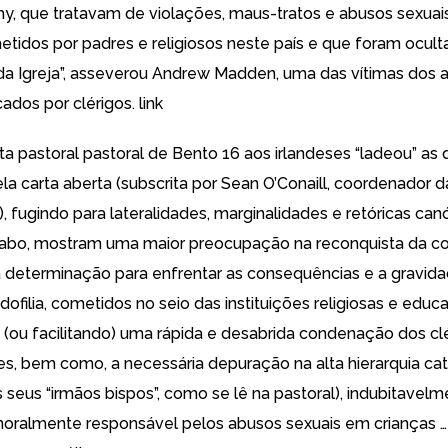
y, que tratavam de violações, maus-tratos e abusos sexuai
etidos por padres e religiosos neste país e que foram ocul
da Igreja”, asseverou Andrew Madden, uma das vítimas dos 
cados por clérigos.
link
rta pastoral pastoral de Bento 16 aos irlandeses “ladeou” as
la carta aberta (subscrita por Sean O’Conaill, coordenador 
da.), fugindo para lateralidades, marginalidades e retóricas can
cabo, mostram uma maior preocupação na reconquista da co
 a determinação para enfrentar as consequências e a gravid
ofilia, cometidos no seio das instituições religiosas e educa
ou facilitando) uma rápida e desabrida condenação dos cl
es, bem como, a necessária depuração na alta hierarquia cat
s seus “irmãos bispos”, como se lê na pastoral), indubitavel
oralmente responsável pelos abusos sexuais em crianças 