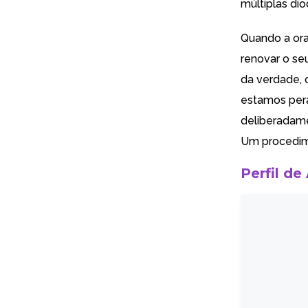
múltiplas dio
Quando a oraç
renovar o se
da verdade, 
estamos pera
deliberadam
Um procedime
Perfil de