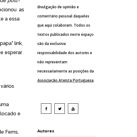
 de
post-
divulgação de opinião e
epcionou as
comentário pessoal daqueles
te a essa
que aqui colaboram. Todos os
textos publicados neste espaço
o papa”
link
,
são da exclusiva
e esperar.
responsabilidade dos autores e
não representam
necessariamente as posições da
Associação Ateísta Portuguesa
.
vários
 uma
slocado e
Autores
de Ferns,