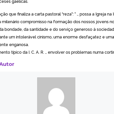
ceses gaélicas.
ão que finaliza a carta pastoral “reza”: ” … possa a Igreja na 
u milenário compromisso na formação dos nossos jovens n
da bondade, da santidade e do serviço generoso à sociedad
nte um intolerável cinismo, uma enorme desfaçatez e uma
ente enganosa.
nto típico da I. C. A. R. … envolver os problemas numa cort
 Autor