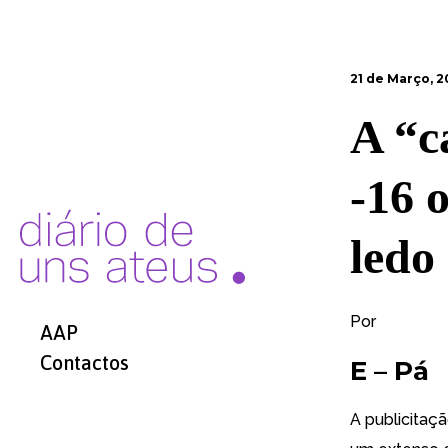
21 de Março, 2
A “c
-16 
ledo
Por
AAP
Contactos
E – Pá
A publicitaçã