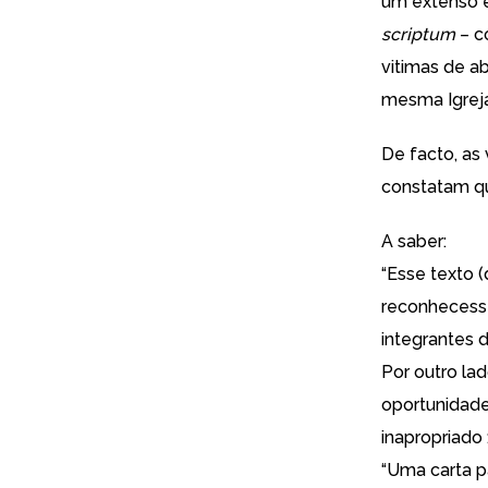
um extenso e
scriptum
– c
vitimas de a
mesma Igrej
De facto, as
constatam qu
A saber:
“Esse texto (
reconhecesse
integrantes d
Por outro lad
oportunidade
inapropriado 
“Uma carta p