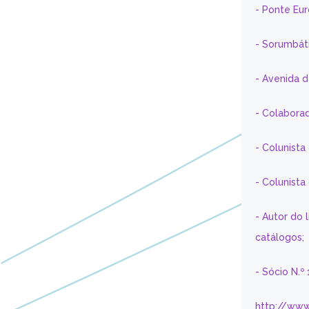
- Ponte Eu
- Sorumbát
- Avenida 
- Colaborad
- Colunista
- Colunist
- Autor do 
catálogos;
- Sócio N.º
http://www