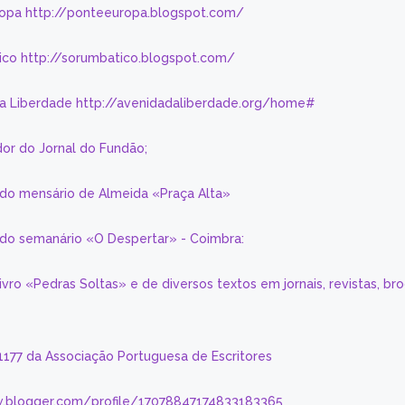
ropa http://ponteeuropa.blogspot.com/
ico http://sorumbatico.blogspot.com/
da Liberdade http://avenidadaliberdade.org/home#
or do Jornal do Fundão;
 do mensário de Almeida «Praça Alta»
a do semanário «O Despertar» - Coimbra:
livro «Pedras Soltas» e de diversos textos em jornais, revistas, br
 1177 da Associação Portuguesa de Escritores
.blogger.com/profile/17078847174833183365