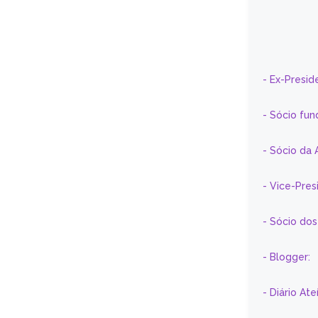
- Ex-Presid
- Sócio fun
- Sócio da 
- Vice-Pre
- Sócio do
- Blogger:
- Diário At