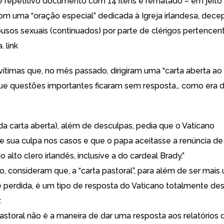
 repetitivo documento com 14 itens e rematado – em jeito
om uma “oração especial” dedicada à Igreja irlandesa, dec
busos sexuais (continuados) por parte de clérigos pertencen
a.
link
 vítimas que, no mês passado, dirigiram uma “carta aberta a
e questões importantes ficaram sem resposta… como era d
da carta aberta), além de desculpas, pedia que o Vaticano
 sua culpa nos casos e que o papa aceitasse a renúncia de 
o alto clero irlandês, inclusive a do cardeal Brady.”
o, consideram que, a “carta pastoral”, para além de ser mais
 perdida, é um tipo de resposta do Vaticano totalmente de
:
astoral não é a maneira de dar uma resposta aos relatórios 