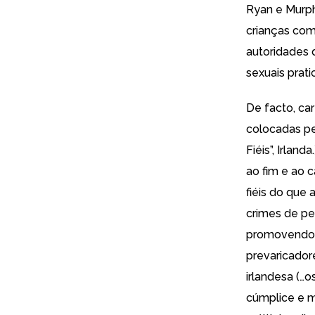
Ryan e Murph
crianças com
autoridades 
sexuais prati
De facto, ca
colocadas pe
Fiéis”, Irlan
ao fim e ao 
fiéis do que
crimes de ped
promovendo (
prevaricador
irlandesa (…o
cúmplice e m