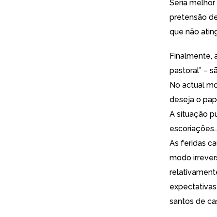
Seria melhor
pretensão de
que não atin
Finalmente, 
pastoral” – s
No actual m
deseja o pap
A situação p
escoriações
As feridas c
modo irrever
relativament
expectativas
santos de ca