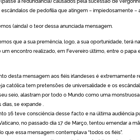
s” (passe a redundância) causados pela sucessão de vergonh
s escândalos de pedofilia que atingem – impiedosamente – 
mos (ainda) o teor dessa anunciada mensagem.
emos que a sua premência, logo, a sua oportunidade, terá n
 um encontro realizado, em Fevereiro último, entre o papa 
to desta mensagem aos fiéis irlandeses é extremamente r
reja católica tem pretensões de universalidade e os escânda
o seu seio, alastram por todo o Mundo como uma monstruos
 dias, se expande .
nto 16 teve consciência desse facto e na última audiência p
 Vaticano, no passado dia 17 de Março, tentou emendar a m
 que essa mensagem contemplava “todos os fiéis”.