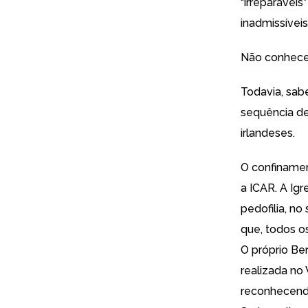
“irreparávei
inadmissívei
Não conhece
Todavia, sab
sequência de
irlandeses.
O confinamen
a ICAR. A Ig
pedofilia, n
que, todos os
O próprio Be
realizada no
reconhecendo