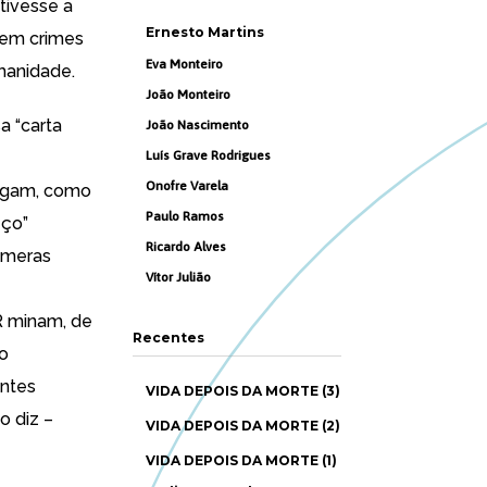
tivesse a
Ernesto Martins
 em crimes
Eva Monteiro
manidade.
João Monteiro
a “carta
João Nascimento
Luís Grave Rodrigues
Onofre Varela
igam, como
Paulo Ramos
eço”
Ricardo Alves
 meras
Vítor Julião
R minam, de
Recentes
co
antes
VIDA DEPOIS DA MORTE (3)
o diz –
VIDA DEPOIS DA MORTE (2)
VIDA DEPOIS DA MORTE (1)