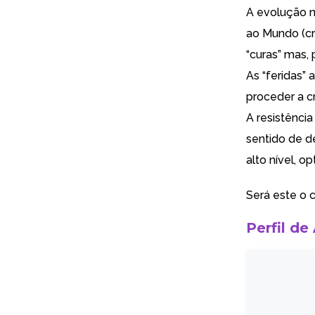
A evolução n
ao Mundo (cr
“curas” mas, 
As “feridas”
proceder a cr
A resistênci
sentido de de
alto nível, o
Será este o 
Perfil de