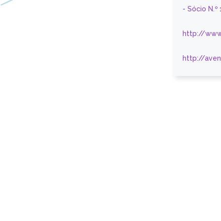
- Sócio N.º
http://www
http://ave