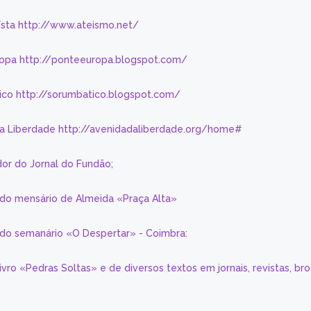
eísta http://www.ateismo.net/
ropa http://ponteeuropa.blogspot.com/
ico http://sorumbatico.blogspot.com/
da Liberdade http://avenidadaliberdade.org/home#
or do Jornal do Fundão;
 do mensário de Almeida «Praça Alta»
a do semanário «O Despertar» - Coimbra:
livro «Pedras Soltas» e de diversos textos em jornais, revistas, br