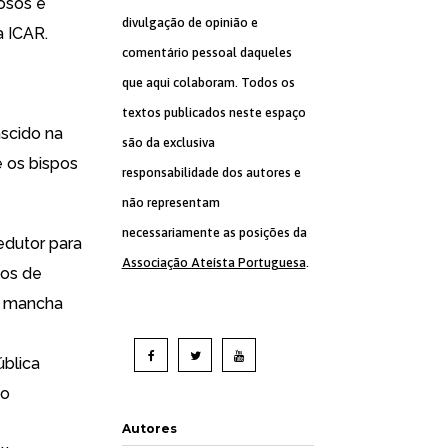
osos e
divulgação de opinião e
a ICAR.
comentário pessoal daqueles
que aqui colaboram. Todos os
textos publicados neste espaço
ascido na
são da exclusiva
e os bispos
responsabilidade dos autores e
não representam
necessariamente as posições da
edutor para
Associação Ateísta Portuguesa
.
los de
a mancha
ública
ão
Autores