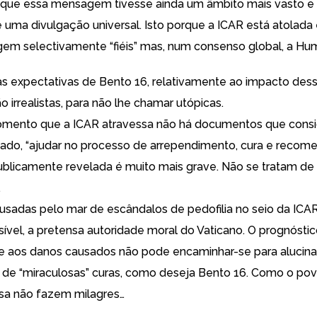
 que essa mensagem tivesse ainda um âmbito mais vasto e 
 uma divulgação universal. Isto porque a ICAR está atolada
gem selectivamente “fiéis” mas, num consenso global, a Hu
as expectativas de Bento 16, relativamente ao impacto dess
ão irrealistas, para não lhe chamar utópicas.
omento que a ICAR atravessa não há documentos que cons
ado, “ajudar no processo de arrependimento, cura e recom
ublicamente revelada é muito mais grave. Não se tratam de
…
ausadas pelo mar de escândalos de pedofilia no seio da ICA
sível, a pretensa autoridade moral do Vaticano. O prognósti
e aos danos causados não pode encaminhar-se para alucin
 de “miraculosas” curas, como deseja Bento 16. Como o pov
sa não fazem milagres…