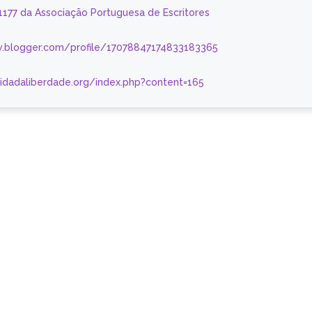
 1177 da Associação Portuguesa de Escritores
.blogger.com/profile/17078847174833183365
nidadaliberdade.org/index.php?content=165