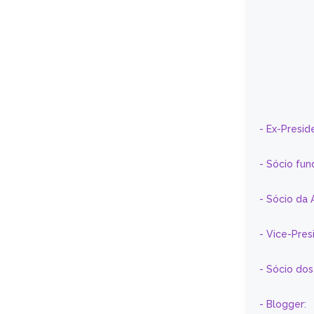
- Ex-Presid
- Sócio fun
- Sócio da 
- Vice-Pre
- Sócio do
- Blogger: