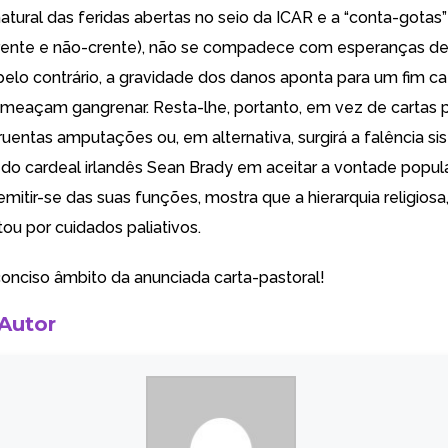
atural das feridas abertas no seio da ICAR e a “conta-gotas
ente e não-crente), não se compadece com esperanças de 
pelo contrário, a gravidade dos danos aponta para um fim ca
 ameaçam gangrenar. Resta-lhe, portanto, em vez de cartas p
uentas amputações ou, em alternativa, surgirá a falência si
a do cardeal irlandês Sean Brady em aceitar a vontade popul
mitir-se das suas funções, mostra que a hierarquia religiosa
ptou por cuidados paliativos.
conciso âmbito da anunciada carta-pastoral!
 Autor