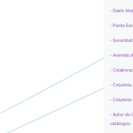
- Diário At
- Ponte Eu
- Sorumbát
- Avenida 
- Colaborad
- Colunista
- Colunist
- Autor do 
catálogos;