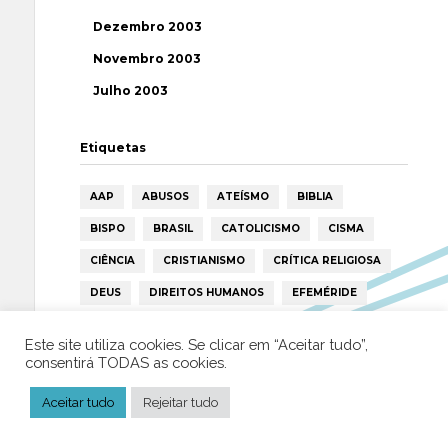
Dezembro 2003
Novembro 2003
Julho 2003
Etiquetas
AAP
ABUSOS
ATEÍSMO
BIBLIA
BISPO
BRASIL
CATOLICISMO
CISMA
CIÊNCIA
CRISTIANISMO
CRÍTICA RELIGIOSA
DEUS
DIREITOS HUMANOS
EFEMÉRIDE
ESPIRITISMO
ESTATÍSTICAS
FILOSOFIA
Este site utiliza cookies. Se clicar em “Aceitar tudo”,
FÁTIMA
HISTÓRIA
HUMANISMO
HUMOR
consentirá TODAS as cookies.
ICAR
IGREJA
ISLAMISMO
ISLÃO
Aceitar tudo
Rejeitar tudo
JESUS
LAICIDADE
LIBERDADE