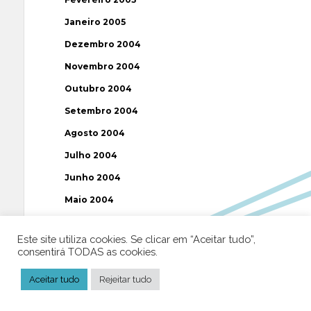
Janeiro 2005
Dezembro 2004
Novembro 2004
Outubro 2004
Setembro 2004
Agosto 2004
Julho 2004
Junho 2004
Maio 2004
Abril 2004
Este site utiliza cookies. Se clicar em “Aceitar tudo”,
Março 2004
consentirá TODAS as cookies.
Fevereiro 2004
Aceitar tudo
Rejeitar tudo
Janeiro 2004
Dezembro 2003