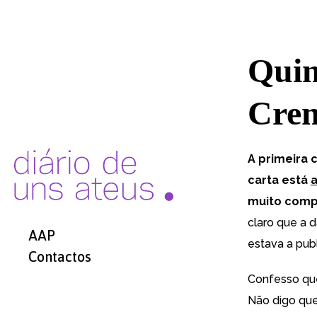
Quin
Cren
A primeira 
carta está
a
muito compl
claro que a 
AAP
estava a publ
Contactos
Confesso que
Não digo que