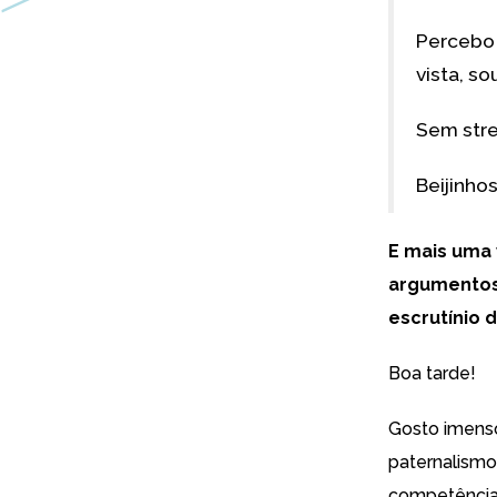
Percebo 
vista, s
Sem stre
Beijinho
E mais uma 
argumentos 
escrutínio d
Boa tarde!
Gosto imenso
paternalismo
competência 