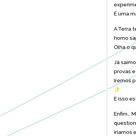
experime
É uma ma
A Terra 
homo sap
Olha o q
Já saimo
provas e
Iremos p
E isso es
Enfim… M
question
iríamos e