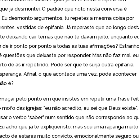
ue já desmontei. O padrão que noto nesta conversa é
 Eu desmonto argumentos, tu repetes a mesma coisa por
rentes, vestidas de epifania. Já reparaste que ao longo dest
te deixando cair temas que não te davam jeito, enquanto e
 de ir ponto por ponto a todas as tuas afirmações? Estranho
é questões que deixaste por responder. Mas não faz mal, eu
o de as ir repetindo. Pode ser que te surja outra epifania,
sperança. Afinal, o que acontece uma vez, pode acontecer
não é?
çar pelo ponto em que insistes em repetir uma frase fei
 mofo das igrejas: “eu não acredito, eu sei que Deus existe”.
usar o verbo “saber” num sentido que não corresponde ao q
. Eu acho que já te expliquei isto, mas sou uma rapariga muito
facto de estares muito convicto, emocionalmente seguro ou