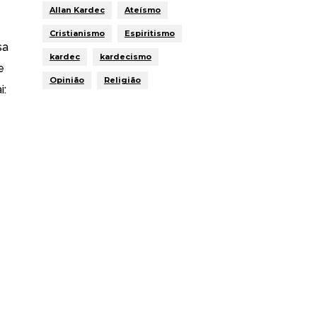
Allan Kardec
Ateísmo
Cristianismo
Espiritismo
sa
kardec
kardecismo
e
Opinião
Religião
i: