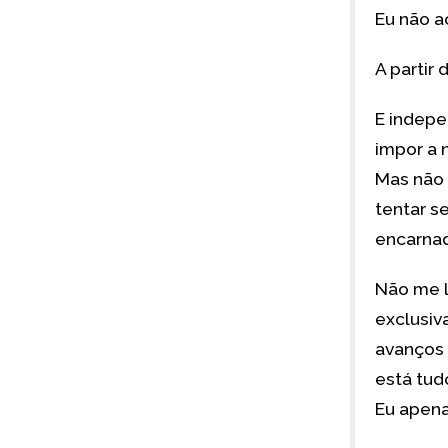
Eu não a
A partir
E indepe
impor a 
Mas não 
tentar s
encarna
Não me l
exclusiv
avanços 
está tud
Eu apena