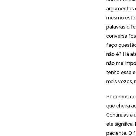
argumentos q
mesmo este.
palavras dife
conversa fos
faço questão
não é? Há at
não me import
tenho essa e
mais vezes, 
Podemos come
que cheira ao
Continuas a 
ele significa
paciente. O 