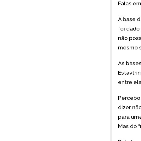
Falas em
A base d
foi dado
não posso
mesmo sa
As bases 
Estavtri
entre ela
Percebo 
dizer nã
para uma
Mas do “