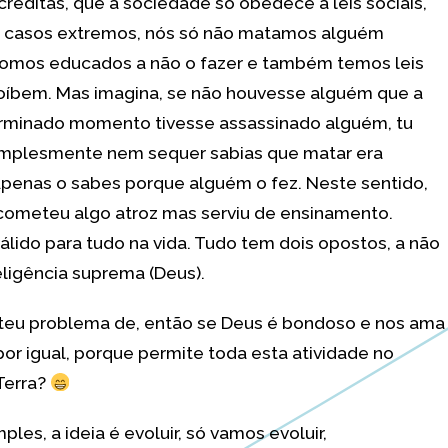
acreditas, que a sociedade só obedece a leis sociais,
– casos extremos, nós só não matamos alguém
omos educados a não o fazer e também temos leis
oíbem. Mas imagina, se não houvesse alguém que a
rminado momento tivesse assassinado alguém, tu
implesmente nem sequer sabias que matar era
Apenas o sabes porque alguém o fez. Neste sentido,
ometeu algo atroz mas serviu de ensinamento.
 válido para tudo na vida. Tudo tem dois opostos, a não
teligência suprema (Deus).
 teu problema de, então se Deus é bondoso e nos ama
por igual, porque permite toda esta atividade no
Terra?
ples, a ideia é evoluir, só vamos evoluir,