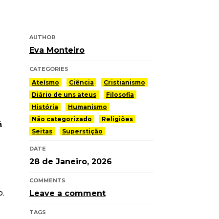
AUTHOR
Eva Monteiro
CATEGORIES
Ateísmo
Ciência
Cristianismo
Diário de uns ateus
Filosofia
História
Humanismo
Não categorizado
Religiões
á
Seitas
Superstição
DATE
28 de Janeiro, 2026
COMMENTS
o.
Leave a comment
TAGS