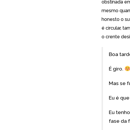
obstinada em
mesmo quando
honesto o su
é circular, t
o crente desi
Boa tard
É giro.
Mas se f
Eu é que
Eu tenho
fase da 