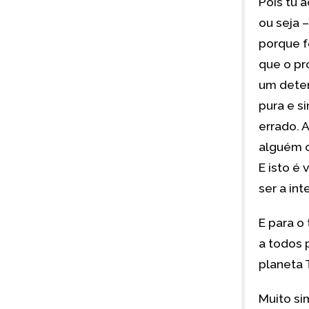
Pois tu 
ou seja 
porque f
que o pr
um dete
pura e s
errado. 
alguém c
E isto é
ser a in
E para o
a todos 
planeta 
Muito sim