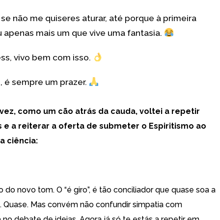
se não me quiseres aturar, até porque à primeira
ou apenas mais um que vive uma fantasia.
ss, vivo bem com isso.
s, é sempre um prazer.
vez, como um cão atrás da cauda, voltei a repetir
e a reiterar a oferta de submeter o Espiritismo ao
a ciência:
 do novo tom. O “é giro”, é tão conciliador que quase soa a
. Quase. Mas convém não confundir simpatia com
no debate de ideias. Agora já só te estás a repetir em