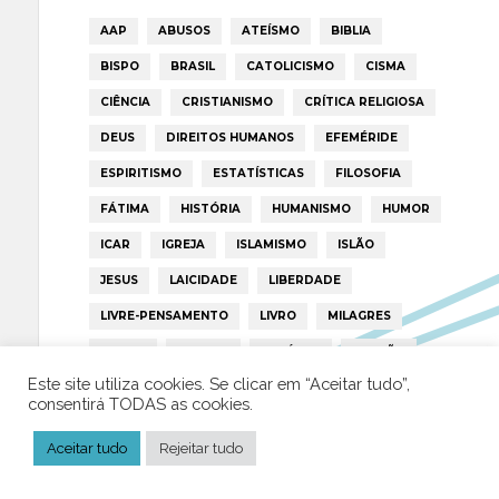
AAP
ABUSOS
ATEÍSMO
BIBLIA
BISPO
BRASIL
CATOLICISMO
CISMA
CIÊNCIA
CRISTIANISMO
CRÍTICA RELIGIOSA
DEUS
DIREITOS HUMANOS
EFEMÉRIDE
ESPIRITISMO
ESTATÍSTICAS
FILOSOFIA
FÁTIMA
HISTÓRIA
HUMANISMO
HUMOR
ICAR
IGREJA
ISLAMISMO
ISLÃO
JESUS
LAICIDADE
LIBERDADE
LIVRE-PENSAMENTO
LIVRO
MILAGRES
MORAL
MULHER
NOTÍCIAS
OPINIÃO
Este site utiliza cookies. Se clicar em “Aceitar tudo”,
PAPA
PAPAS
PEDOFILIA
POLÍTICA
consentirá TODAS as cookies.
PORTUGAL
RELIGIÃO
RELIGIÕES
RTP
Aceitar tudo
Rejeitar tudo
TRUMP
VATICANO