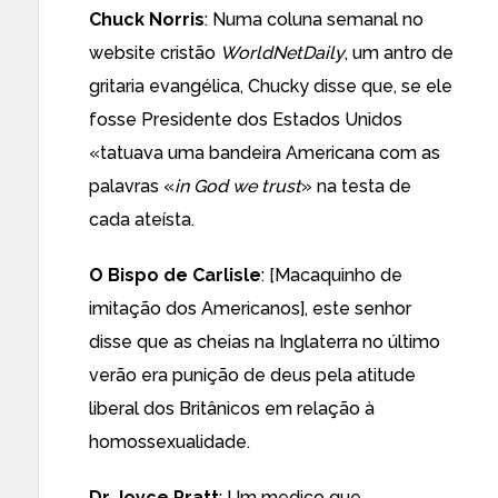
Chuck Norris
: Numa coluna semanal no
website cristão
WorldNetDaily
, um antro de
gritaria evangélica, Chucky disse que, se ele
fosse Presidente dos Estados Unidos
«tatuava uma bandeira Americana com as
palavras «
in God we trust
» na testa de
cada ateísta.
O Bispo de Carlisle
: [Macaquinho de
imitação dos Americanos], este senhor
disse que as cheias na Inglaterra no último
verão era punição de deus pela atitude
liberal dos Britânicos em relação à
homossexualidade.
Dr Joyce Pratt
: Um medico que