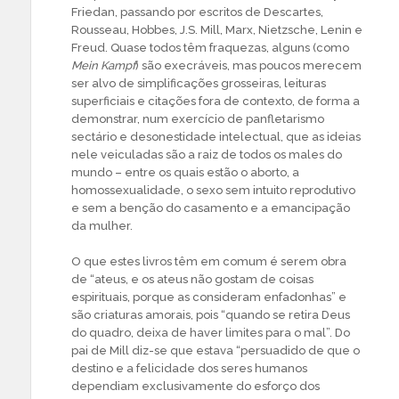
Friedan, passando por escritos de Descartes,
Rousseau, Hobbes, J.S. Mill, Marx, Nietzsche, Lenin e
Freud. Quase todos têm fraquezas, alguns (como
Mein Kampf
) são execráveis, mas poucos merecem
ser alvo de simplificações grosseiras, leituras
superficiais e citações fora de contexto, de forma a
demonstrar, num exercício de panfletarismo
sectário e desonestidade intelectual, que as ideias
nele veiculadas são a raiz de todos os males do
mundo – entre os quais estão o aborto, a
homossexualidade, o sexo sem intuito reprodutivo
e sem a benção do casamento e a emancipação
da mulher.
O que estes livros têm em comum é serem obra
de “ateus, e os ateus não gostam de coisas
espirituais, porque as consideram enfadonhas” e
são criaturas amorais, pois “quando se retira Deus
do quadro, deixa de haver limites para o mal”. Do
pai de Mill diz-se que estava “persuadido de que o
destino e a felicidade dos seres humanos
dependiam exclusivamente do esforço dos