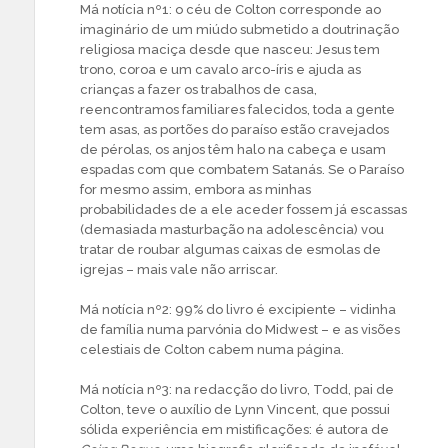
Má notícia nº1: o céu de Colton corresponde ao
imaginário de um miúdo submetido a doutrinação
religiosa maciça desde que nasceu: Jesus tem
trono, coroa e um cavalo arco-íris e ajuda as
crianças a fazer os trabalhos de casa,
reencontramos familiares falecidos, toda a gente
tem asas, as portões do paraíso estão cravejados
de pérolas, os anjos têm halo na cabeça e usam
espadas com que combatem Satanás. Se o Paraíso
for mesmo assim, embora as minhas
probabilidades de a ele aceder fossem já escassas
(demasiada masturbação na adolescência) vou
tratar de roubar algumas caixas de esmolas de
igrejas – mais vale não arriscar.
Má notícia nº2: 99% do livro é excipiente – vidinha
de família numa parvónia do Midwest – e as visões
celestiais de Colton cabem numa página.
Má notícia nº3: na redacção do livro, Todd, pai de
Colton, teve o auxílio de Lynn Vincent, que possui
sólida experiência em mistificações: é autora de