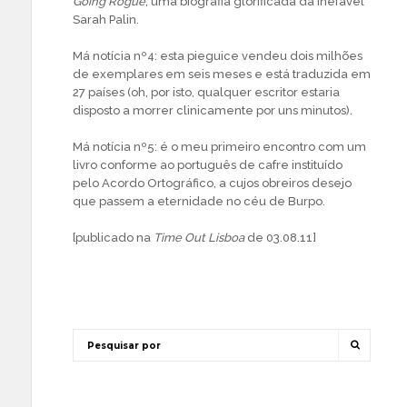
Going Rogue
, uma biografia glorificada da inefável
Sarah Palin.
Má notícia nº4: esta pieguice vendeu dois milhões
de exemplares em seis meses e está traduzida em
27 países (oh, por isto, qualquer escritor estaria
disposto a morrer clinicamente por uns minutos).
Má notícia nº5: é o meu primeiro encontro com um
livro conforme ao português de cafre instituído
pelo Acordo Ortográfico, a cujos obreiros desejo
que passem a eternidade no céu de Burpo.
[publicado na
Time Out Lisboa
de 03.08.11]