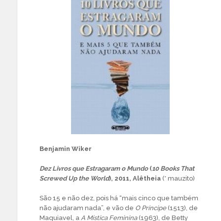
Benjamin Wiker
Dez Livros que Estragaram o Mundo
(
10 Books That
Screwed Up the World
), 2011, Alêtheia
(* mauzito)
São 15 e não dez, pois há “mais cinco que também
não ajudaram nada”, e vão de
O Príncipe
(1513), de
Maquiavel, a
A Mística Feminina
(1963), de Betty