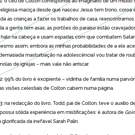
º1: o céu de Colton corresponde ao imaginário de um miúdo
religiosa maciça desde que nasceu: Jesus tem trono, coroa
juda as crianças a fazer os trabalhos de casa, reencontramos
oda a gente tem asas, as portões do paraíso estão cravejados
m halo na cabeça e usam espadas com que combatem Satan
mesmo assim, embora as minhas probabilidades de a ele ac
(demasiada masturbação na adolescência) vou tratar de rou
olas de igrejas – mais vale não arriscar.
2: 99% do livro é excipiente – vidinha de família numa parvó
as visões celestiais de Colton cabem numa página.
3: na redacção do livro, Todd, pai de Colton, teve o auxílio d
possui sólida experiência em mistificações: é autora de
Goi
 glorificada da inefável Sarah Palin.