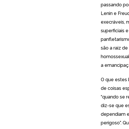
passando por 
Lenin e Freu
execráveis, 
superficiais 
panfletarismo
são a raiz d
homossexuali
a emancipaçã
O que estes 
de coisas esp
“quando se re
diz-se que e
dependiam e
perigoso”. Q