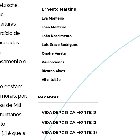
ietzsche,
Ernesto Martins
ão
Eva Monteiro
eituras
João Monteiro
rcício de
João Nascimento
eiculadas
Luís Grave Rodrigues
a
Onofre Varela
casamento e
Paulo Ramos
Ricardo Alves
Vítor Julião
ão gostam
morais, pois
Recentes
ai de Mill
VIDA DEPOIS DA MORTE (3)
s humanos
VIDA DEPOIS DA MORTE (2)
to
VIDA DEPOIS DA MORTE (1)
[…] é que a