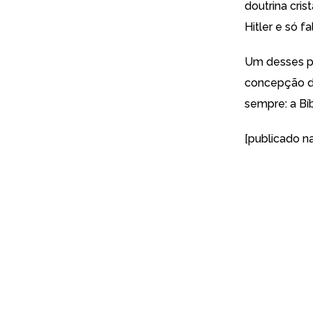
doutrina cri
Hitler e só f
Um desses pe
concepção de 
sempre: a Bíb
[publicado n