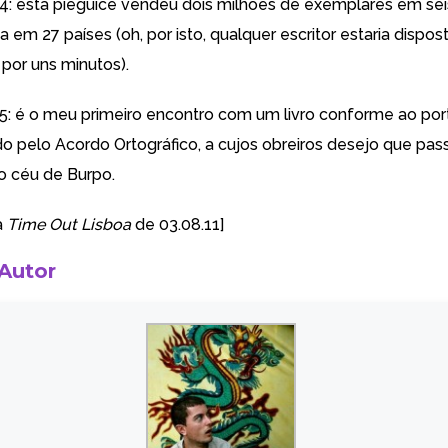
º4: esta pieguice vendeu dois milhões de exemplares em se
a em 27 países (oh, por isto, qualquer escritor estaria dispos
 por uns minutos).
º5: é o meu primeiro encontro com um livro conforme ao po
ído pelo Acordo Ortográfico, a cujos obreiros desejo que pa
o céu de Burpo.
a
Time Out Lisboa
de 03.08.11]
 Autor