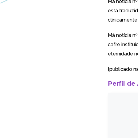
Má notícia n
está traduzid
clinicamente
Má notícia n
cafre institu
eternidade n
[publicado n
Perfil de