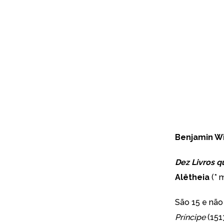
Benjamin W
Dez Livros 
Alêtheia
(* 
São 15 e não
Príncipe
(151