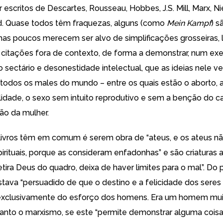
escritos de Descartes, Rousseau, Hobbes, J.S. Mill, Marx, N
d. Quase todos têm fraquezas, alguns (como
Mein Kampf
) s
mas poucos merecem ser alvo de simplificações grosseiras, l
e citações fora de contexto, de forma a demonstrar, num exe
 sectário e desonestidade intelectual, que as ideias nele v
e todos os males do mundo – entre os quais estão o aborto, 
dade, o sexo sem intuito reprodutivo e sem a benção do 
o da mulher.
livros têm em comum é serem obra de “ateus, e os ateus n
irituais, porque as consideram enfadonhas” e são criaturas a
tira Deus do quadro, deixa de haver limites para o mal”. Do p
stava “persuadido de que o destino e a felicidade dos sere
xclusivamente do esforço dos homens. Era um homem mui
uanto o marxismo, se este “permite demonstrar alguma coisa 