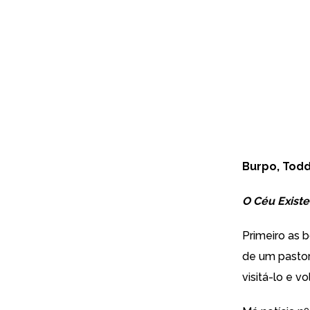
Burpo, Todd
O Céu Exist
Primeiro as b
de um pastor
visitá-lo e vol