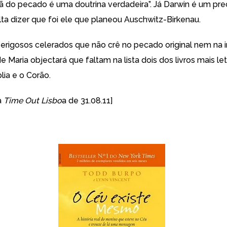
stã do pecado é uma doutrina verdadeira”. Já Darwin é um pre
alta dizer que foi ele que planeou Auschwitz-Birkenau.
rigosos celerados que não crê no pecado original nem na 
Maria objectará que faltam na lista dois dos livros mais let
lia e o Corão.
a
Time Out Lisbo
a de 31.08.11]