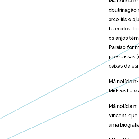
Má notícia n
doutrinação 
arco-íris e a
falecidos, t
os anjos tê
Paraíso for 
já escassas 
caixas de esm
Má notícia nº
Midwest – e 
Má notícia nº
Vincent, que 
uma biografia