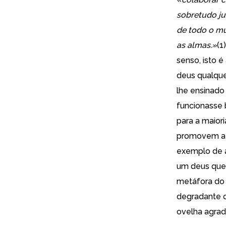
sobretudo ju
de todo o m
as almas.»
(1
senso, isto é
deus qualque
lhe ensinado 
funcionasse 
para a maior
promovem a A
exemplo de a
um deus quer
metáfora do 
degradante d
ovelha agrade