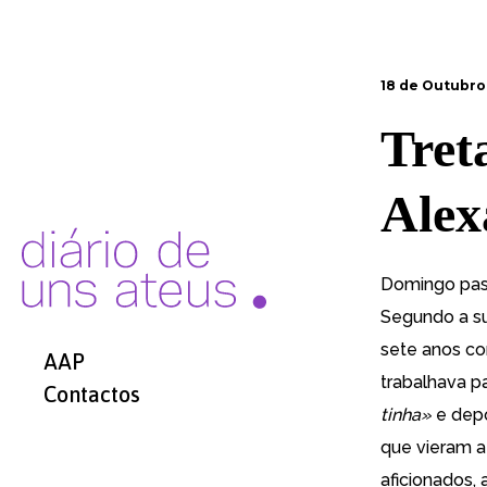
18 de Outubro,
Tret
Alex
Domingo passa
Segundo a su
sete anos c
AAP
trabalhava p
Contactos
tinha»
e depo
que vieram a
aficionados, 