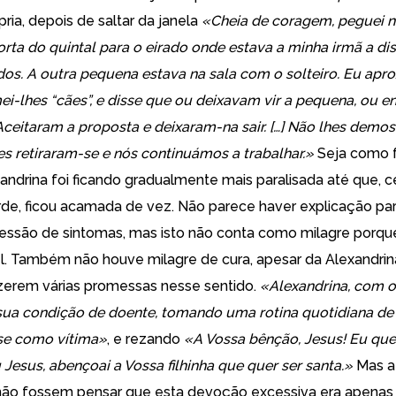
pria, depois de saltar da janela
«Cheia de coragem, peguei 
porta do quintal para o eirado onde estava a minha irmã a di
dos. A outra pequena estava na sala com o solteiro. Eu apr
ei-lhes “cães”, e disse que ou deixavam vir a pequena, ou en
 Aceitaram a proposta e deixaram-na sair. […] Não lhes demo
les retiraram-se e nós continuámos a trabalhar.»
Seja como f
andrina foi ficando gradualmente mais paralisada até que, c
rde, ficou acamada de vez. Não parece haver explicação par
gressão de sintomas, mas isto não conta como milagre porqu
. Também não houve milagre de cura, apesar da Alexandrin
azerem várias promessas nesse sentido.
«Alexandrina, com o
sua condição de doente, tomando uma rotina quotidiana de
se como vítima»
, e rezando
«A Vossa bênção, Jesus! Eu que
Jesus, abençoai a Vossa filhinha que quer ser santa.»
Mas a 
 não fossem pensar que esta devoção excessiva era apena