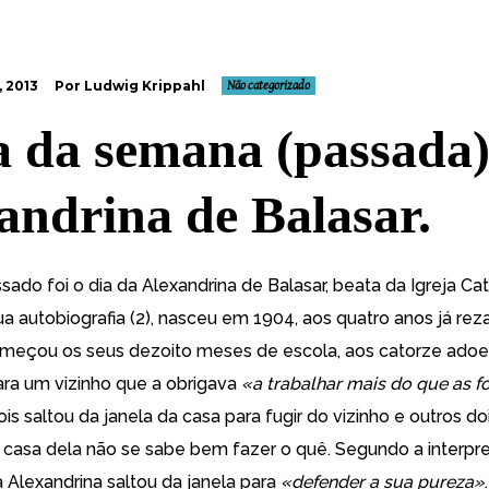
 2013
Por Ludwig Krippahl
Não categorizado
a da semana (passada)
andrina de Balasar.
do foi o dia da Alexandrina de Balasar, beata da Igreja Cató
a autobiografia (2), nasceu em 1904, aos quatro anos já rez
omeçou os seus dezoito meses de escola, aos catorze ado
ara um vizinho que a obrigava
«a trabalhar mais do que as f
is saltou da janela da casa para fugir do vizinho e outros d
 casa dela não se sabe bem fazer o quê. Segundo a interpr
a Alexandrina saltou da janela para
«defender a sua pureza»