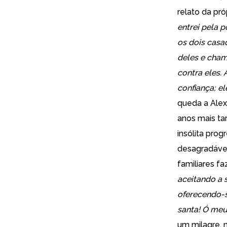
relato da pró
entrei pela 
os dois casa
deles e cham
contra eles.
confiança; e
queda a Alex
anos mais ta
insólita pro
desagradável
familiares f
aceitando a 
oferecendo-
santa! Ó meu 
um milagre,