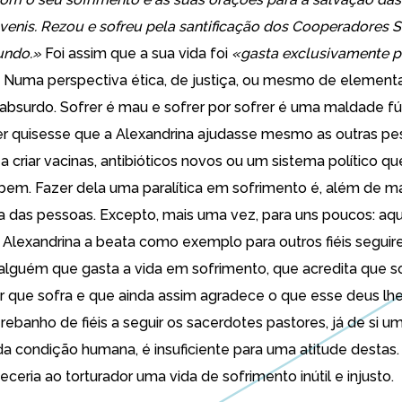
venis. Rezou e sofreu pela santificação dos Cooperadores S
undo.»
Foi assim que a sua vida foi
«gasta exclusivamente p
) Numa perspectiva ética, de justiça, ou mesmo de elemen
 absurdo. Sofrer é mau e sofrer por sofrer é uma maldade fú
r quisesse que a Alexandrina ajudasse mesmo as outras pes
a criar vacinas, antibióticos novos ou um sistema político qu
bem. Fazer dela uma paralítica em sofrimento é, além de mal
ia das pessoas. Excepto, mais uma vez, para uns poucos: aq
lexandrina a beata como exemplo para outros fiéis seguir
lguém que gasta a vida em sofrimento, que acredita que s
 que sofra e que ainda assim agradece o que esse deus lhe
rebanho de fiéis a seguir os sacerdotes pastores, já de si
a condição humana, é insuficiente para uma atitude desta
ceria ao torturador uma vida de sofrimento inútil e injusto.