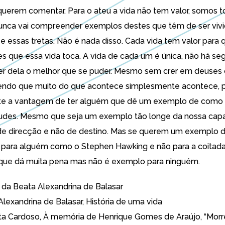
 querem comentar. Para o ateu a vida não tem valor, somos 
unca vai compreender exemplos destes que têm de ser vivi
 e essas tretas. Não é nada disso. Cada vida tem valor para
es que essa vida toca. A vida de cada um é única, não há se
er dela o melhor que se puder. Mesmo sem crer em deuses 
bendo que muito do que acontece simplesmente acontece, 
te a vantagem de ter alguém que dê um exemplo de como 
itudes. Mesmo que seja um exemplo tão longe da nossa cap
 de direcção e não de destino. Mas se querem um exemplo 
para alguém como o Stephen Hawking e não para a coitad
 que dá muita pena mas não é exemplo para ninguém.
 da Beata Alexandrina de Balasar
Alexandrina de Balasar,
História de uma vida
ta Cardoso,
À memória de Henrique Gomes de Araújo, “Mor