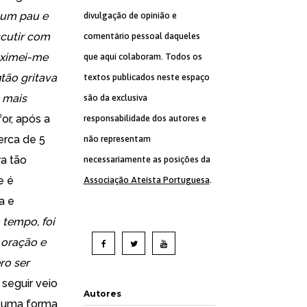
num pau e
divulgação de opinião e
scutir com
comentário pessoal daqueles
oximei-me
que aqui colaboram. Todos os
tão gritava
textos publicados neste espaço
s mais
são da exclusiva
or, após a
responsabilidade dos autores e
erca de 5
não representam
a tão
necessariamente as posições da
e é
Associação Ateísta Portuguesa
.
a e
 tempo, foi
 oração e
ro ser
seguir veio
Autores
s uma forma