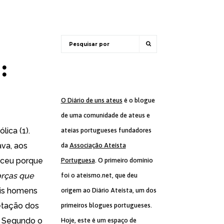
:
O Diário de uns ateus
é o blogue
de uma comunidade de ateus e
lica (1).
ateias portugueses fundadores
ava, aos
da
Associação Ateísta
eceu porque
Portuguesa
. O primeiro domínio
orças que
foi o ateismo.net, que deu
ois homens
origem ao Diário Ateísta, um dos
etação dos
primeiros blogues portugueses.
. Segundo o
Hoje, este é um espaço de