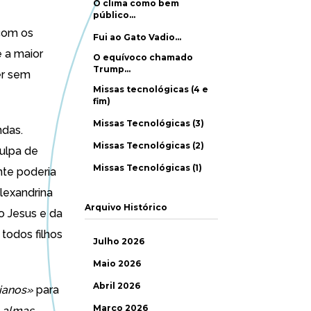
O clima como bem
público…
 com os
Fui ao Gato Vadio…
 a maior
O equívoco chamado
Trump…
er sem
Missas tecnológicas (4 e
fim)
Missas Tecnológicas (3)
ndas.
Missas Tecnológicas (2)
culpa de
Missas Tecnológicas (1)
nte poderia
Alexandrina
Arquivo Histórico
o Jesus e da
 todos filhos
Julho 2026
Maio 2026
Abril 2026
ianos»
para
Março 2026
 almas,