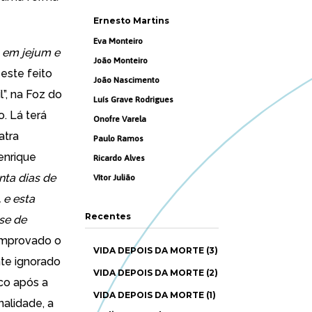
Ernesto Martins
Eva Monteiro
s em jejum e
João Monteiro
este feito
João Nascimento
l”, na Foz do
Luís Grave Rodrigues
. Lá terá
Onofre Varela
atra
Paulo Ramos
enrique
Ricardo Alves
nta dias de
Vítor Julião
 e esta
Recentes
se de
comprovado o
VIDA DEPOIS DA MORTE (3)
te ignorado
VIDA DEPOIS DA MORTE (2)
co após a
VIDA DEPOIS DA MORTE (1)
nalidade, a