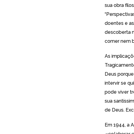
sua obra filo
“Perspectiva
doentes e as
descoberta n
comer nem be
As implicaçõ
Tragicamente
Deus porque 
intervir se q
pode viver t
sua santíssim
de Deus. Exc
Em 1944, a A
«colaborar c