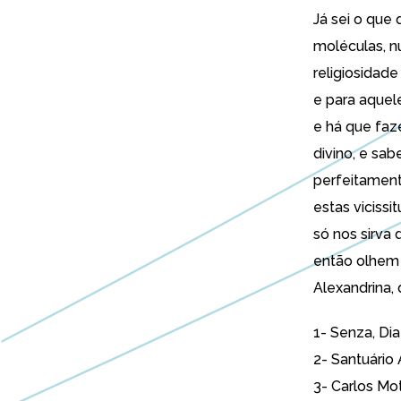
Já sei o que
moléculas, n
religiosidade
e para aquel
e há que faz
divino, e sa
perfeitamen
estas viciss
só nos sirva
então olhem 
Alexandrina,
1- Senza,
Dia
2- Santuário 
3- Carlos Mo