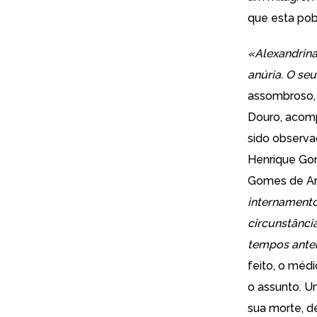
que esta pobr
«Alexandrina
anúria. O seu
assombroso, a
Douro, acomp
sido observa
Henrique Gom
Gomes de Ara
internamento
circunstânci
tempos ante
feito, o mé
o assunto. 
sua morte, de