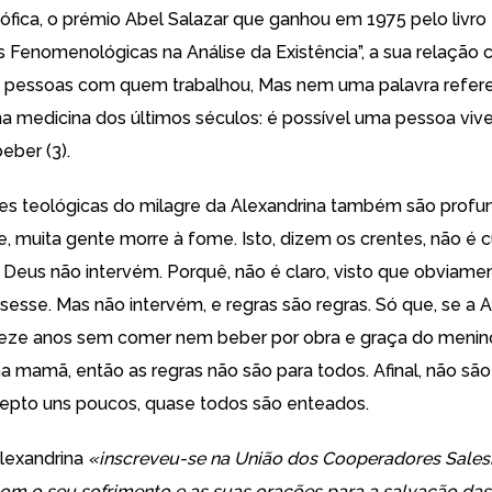
sófica, o prémio Abel Salazar que ganhou em 1975 pelo livro
s Fenomenológicas na Análise da Existência”, a sua relação
 pessoas com quem trabalhou, Mas nem uma palavra refere
a medicina dos últimos séculos: é possível uma pessoa viv
ber (3).
es teológicas do milagre da Alexandrina também são profu
, muita gente morre à fome. Isto, dizem os crentes, não é 
Deus não intervém. Porquê, não é claro, visto que obviame
uisesse. Mas não intervém, e regras são regras. Só que, se a 
reze anos sem comer nem beber por obra e graça do menin
a mamã, então as regras não são para todos. Afinal, não são
epto uns poucos, quase todos são enteados.
lexandrina
«inscreveu-se na União dos Cooperadores Sales
om o seu sofrimento e as suas orações para a salvação das