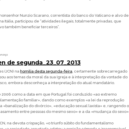
onsenhor Nunzio Scarano, correntista do banco do Vaticano e alvo de
a Itália, participou de “atividades ilegais, totalmente privadas, que
vo também beneficiar terceiros”.
perança
n de segunda_23_07_2013
es (JCN) na
homilia desta segunda-feira
, certamente sobrecarregado
ou aos temas da moral da sua Igreja e à interpretação da vontade do
isco, embora desconheça a interpretação do atual mandatário.
e 2006 como a data em que Portugal foi conduzido «ao extremo
lamentação familiar», dando como exemplos «a lei da reprodução
 da «banalização do divórcio», «educação sexual laxista» e, rangendo o
 «casamento entre pessoas do mesmo sexo» e a da «mudança do sexo»
JCN, na devota crispação, «o triunfo súbito do fundamentalismo
ue «a sociedade assustada adotou a posição cómoda e irresponsável