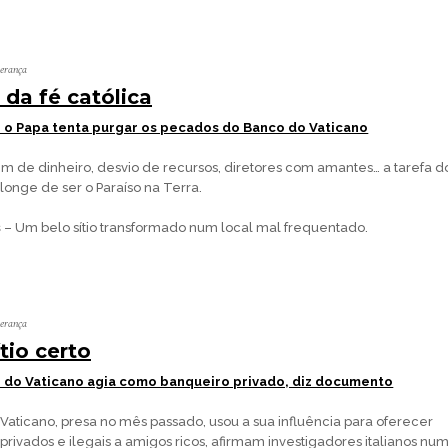
perança
 da fé católica
o Papa tenta purgar os pecados do Banco do Vaticano
m de dinheiro, desvio de recursos, diretores com amantes… a tarefa d
longe de ser o Paraíso na Terra.
s
– Um belo sítio transformado num local mal frequentado.
perança
tio certo
o do Vaticano agia como banqueiro privado, diz documento
aticano, presa no mês passado, usou a sua influência para oferecer
 privados e ilegais a amigos ricos, afirmam investigadores italianos nu