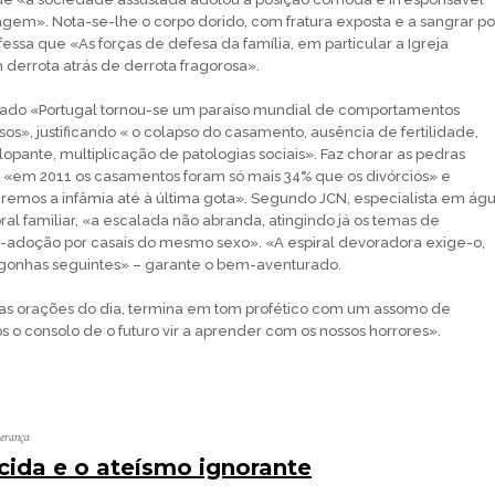
nagem». Nota-se-lhe o corpo dorido, com fratura exposta e a sangrar po
essa que «As forças de defesa da família, em particular a Igreja
 derrota atrás de derrota fragorosa».
ado «Portugal tornou-se um paraíso mundial de comportamentos
os», justificando « o colapso do casamento, ausência de fertilidade,
pante, multiplicação de patologias sociais». Faz chorar as pedras
 «em 2011 os casamentos foram só mais 34% que os divórcios» e
emos a infâmia até à última gota». Segundo JCN, especialista em ág
ral familiar, «a escalada não abranda, atingindo já os temas de
o-adoção por casais do mesmo sexo». «A espiral devoradora exige-o,
rgonhas seguintes» – garante o bem-aventurado.
das orações do dia, termina em tom profético com um assomo de
s o consolo de o futuro vir a aprender com os nossos horrores».
perança
ecida e o ateísmo ignorante