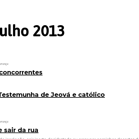
Julho 2013
perança
 concorrentes
Testemunha de Jeová e católico
perança
 sair da rua