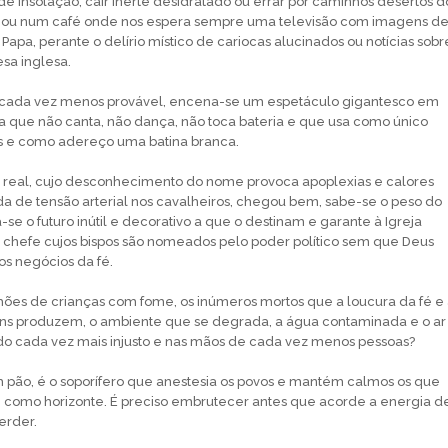
de insolação, cair inerte desidratado ou errar por caminhos desertos d
 ou num café onde nos espera sempre uma televisão com imagens d
Papa, perante o delírio místico de cariocas alucinados ou notícias sobr
esa inglesa.
, cada vez menos provável, encena-se um espetáculo gigantesco em
a que não canta, não dança, não toca bateria e que usa como único
s e como adereço uma batina branca.
ia real, cujo desconhecimento do nome provoca apoplexias e calores
da de tensão arterial nos cavalheiros, chegou bem, sabe-se o peso do
-se o futuro inútil e decorativo a que o destinam e garante à Igreja
 chefe cujos bispos são nomeados pelo poder político sem que Deus
s negócios da fé.
ões de crianças com fome, os inúmeros mortos que a loucura da fé e
 produzem, o ambiente que se degrada, a água contaminada e o ar
do cada vez mais injusto e nas mãos de cada vez menos pessoas?
 pão, é o soporífero que anestesia os povos e mantém calmos os que
 como horizonte. É preciso embrutecer antes que acorde a energia d
erder.