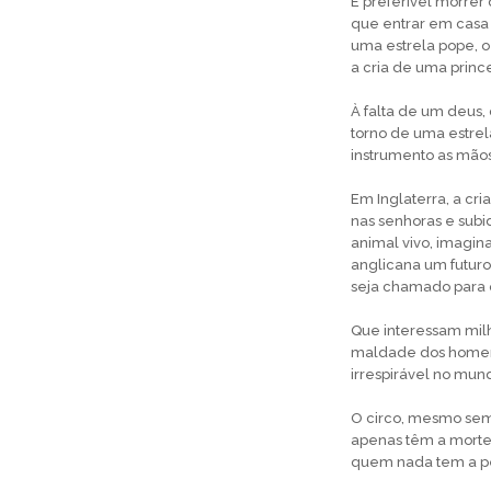
É preferível morrer 
que entrar em casa
uma estrela pope, o 
a cria de uma princ
À falta de um deus
torno de uma estrel
instrumento as mão
Em Inglaterra, a cr
nas senhoras e subi
animal vivo, imagina
anglicana um futuro
seja chamado para o
Que interessam milh
maldade dos homens
irrespirável no mun
O circo, mesmo sem
apenas têm a morte
quem nada tem a p