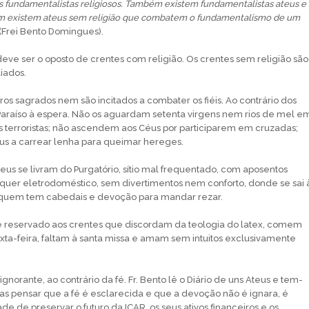
 fundamentalistas religiosos. Também existem fundamentalistas ateus e
m existem ateus sem religião que combatem o fundamentalismo de um
(Frei Bento Domingues).
deve ser o oposto de crentes com religião. Os crentes sem religião são
liados.
ros sagrados nem são incitados a combater os fiéis. Ao contrário dos
Paraíso à espera. Não os aguardam setenta virgens nem rios de mel e
 terroristas; não ascendem aos Céus por participarem em cruzadas;
 a carrear lenha para queimar hereges.
eus se livram do Purgatório, sítio mal frequentado, com aposentos
quer eletrodoméstico, sem divertimentos nem conforto, donde se sai 
 quem tem cabedais e devoção para mandar rezar.
 reservado aos crentes que discordam da teologia do latex, comem
xta-feira, faltam à santa missa e amam sem intuitos exclusivamente
gnorante, ao contrário da fé. Fr. Bento lê o Diário de uns Ateus e tem-
s pensar que a fé é esclarecida e que a devoção não é ignara, é
e de preservar o futuro da ICAR, os seus ativos financeiros e os