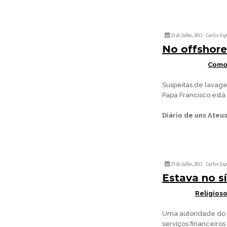
23 de Julho, 2013
Carlos Es
No offshore
Como 
Suspeitas de lavage
Papa Francisco está 
Diário de uns Ateu
23 de Julho, 2013
Carlos Es
Estava no sí
Religios
Uma autoridade do V
serviços financeiros