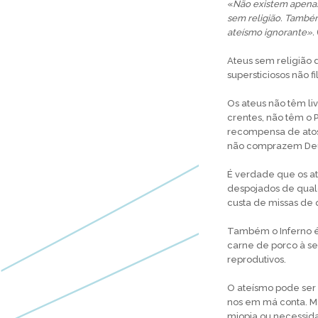
«
Não existem apenas
sem religião. També
ateísmo ignorante».
Ateus sem religião 
supersticiosos não fi
Os ateus não têm liv
crentes, não têm o 
recompensa de atos
não comprazem Deus
É verdade que os at
despojados de qual
custa de missas de
Também o Inferno é
carne de porco à se
reprodutivos.
O ateísmo pode ser i
nos em má conta. Ma
miopia ou necessidad