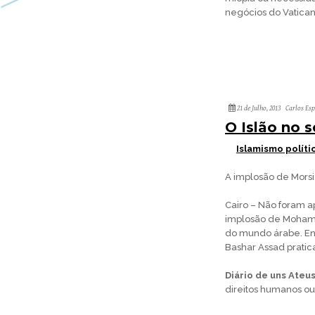
negócios do Vatican
21 de Julho, 2013
Carlos Es
O Islão no s
Islamismo políti
A implosão de Morsi
Cairo – Não foram a
implosão de Mohamm
do mundo árabe. Enq
Bashar Assad prati
Diário de uns Ateu
direitos humanos o