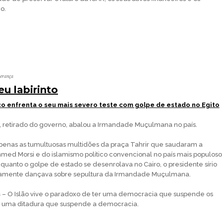
o.
perança
eu labirinto
co enfrenta o seu mais severo teste com golpe de estado no Egito
, retirado do governo, abalou a Irmandade Muçulmana no país.
penas as tumultuosas multidões da praça Tahrir que saudaram a
ed Morsi e do islamismo político convencional no país mais populoso
uanto o golpe de estado se desenrolava no Cairo, o presidente sírio
camente dançava sobre sepultura da Irmandade Muçulmana.
s
– O Islão vive o paradoxo de ter uma democracia que suspende os
u uma ditadura que suspende a democracia.