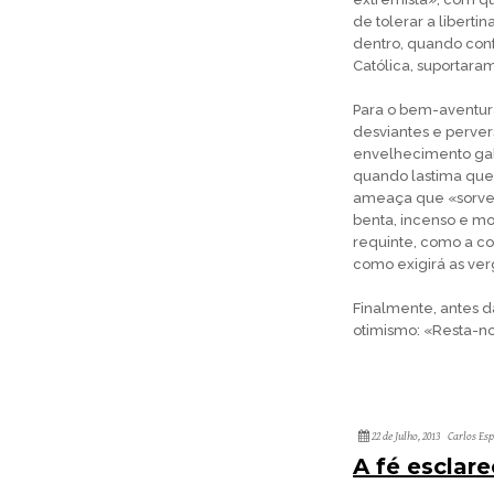
de tolerar a liberti
dentro, quando conf
Católica, suportaram
Para o bem-aventur
desviantes e pervers
envelhecimento galo
quando lastima que
ameaça que «sorver
benta, incenso e mo
requinte, como a c
como exigirá as ve
Finalmente, antes 
otimismo: «Resta-no
22 de Julho, 2013
Carlos Es
A fé esclar