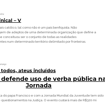
reira
nical – V
ís católico, tal como não é um país benfiquista. Não
gem de adeptos de uma determinada organização que define a
e conceituou ser o conjunto de todas as realidades
entes num determinado território delimitado por fronteiras.
perança
 todos, ateus incluídos
 defende uso de verba pública n
Jornada
ita do papa Francisco e com a Jornada Mundial da Juventude tem sido
 questionamentos na Justiça. O evento custará mais de R$320 mi