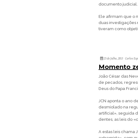
documento judicial.
Ele afirmam que o m
duas investigações n
tiveram como objeti
23 de Julho, 2013
Carlos Es
Momento ze
João César das Nev
de pecados, regress
Deus do Papa Franc
JCN aponta o ano d
desmiolado na regu
artificial», seguida
dentes, as leis do
A estas leis chama 
extremista», com q