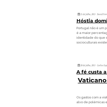
21 de Julho, 2013
David Fer
Hóstia domi
Portugal não é um pa
é a maior percenta
identidade do que s
socioculturais exist
20 de Julho, 2013
Carlos Es
A fé custa a
Vaticano
Os gastos com a vis
alvo de polémicas e