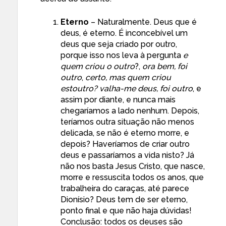
Eterno
– Naturalmente. Deus que é
deus, é eterno. É inconcebível um
deus que seja criado por outro,
porque isso nos leva à pergunta
e
quem criou o outro
?,
ora bem, foi
outro
,
certo, mas quem criou
estoutro? valha-me deus, foi outro
, e
assim por diante, e nunca mais
chegaríamos a lado nenhum. Depois,
teríamos outra situação não menos
delicada, se não é eterno morre, e
depois? Haveríamos de criar outro
deus e passaríamos a vida nisto? Já
não nos basta Jesus Cristo, que nasce,
morre e ressuscita todos os anos, que
trabalheira do caraças, até parece
Dionísio? Deus tem de ser eterno,
ponto final e que não haja dúvidas!
Conclusão: todos os deuses são