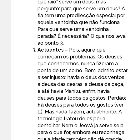
que raio” serve um deus, mas
pergunto: para que serve um deus? A
tia tem uma predilecção especial por
aquela ventoinha que não funciona.
Para que serve uma ventoinha
parada? É necessária? O que nos leva
ao ponto 3.
Actuante
s – Pois, aqui é que
começam os problemas. Os deuses
que conhecemos, nunca fizeram a
ponta de um corno. Bom, admito estar
a ser injusto: havia o deus dos ventos,
a deusa das cearas, a deusa da caça,
e até havia Manitu, enfim, havia
deuses para todos os gostos. Perdão:
há
deuses para todos os gostos (ver
1.). Mas nada fazem, actualmente. A
tecnologia tratou de os pôr a
demolhar. Nem o Jeová já serve seja
para o que for, embora eu reconheça
que a idade também não dê grande