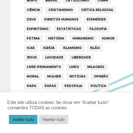
BISPO
BRASIL
CATOLICISMO
CISMA
CIÊNCIA
CRISTIANISMO
CRÍTICA RELIGIOSA
DEUS
DIREITOS HUMANOS
EFEMÉRIDE
ESPIRITISMO
ESTATÍSTICAS
FILOSOFIA
FÁTIMA
HISTÓRIA
HUMANISMO
HUMOR
ICAR
IGREJA
ISLAMISMO
ISLÃO
JESUS
LAICIDADE
LIBERDADE
LIVRE-PENSAMENTO
LIVRO
MILAGRES
MORAL
MULHER
NOTÍCIAS
OPINIÃO
PAPA
PAPAS
PEDOFILIA
POLÍTICA
PORTUGAL
RELIGIÃO
RELIGIÕES
RTP
Este site utiliza cookies. Se clicar em “Aceitar tudo”,
TRUMP
VATICANO
consentirá TODAS as cookies.
Aceitar tudo
Rejeitar tudo