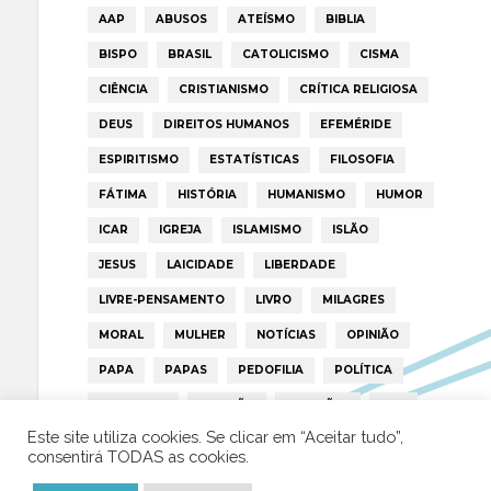
AAP
ABUSOS
ATEÍSMO
BIBLIA
BISPO
BRASIL
CATOLICISMO
CISMA
CIÊNCIA
CRISTIANISMO
CRÍTICA RELIGIOSA
DEUS
DIREITOS HUMANOS
EFEMÉRIDE
ESPIRITISMO
ESTATÍSTICAS
FILOSOFIA
FÁTIMA
HISTÓRIA
HUMANISMO
HUMOR
ICAR
IGREJA
ISLAMISMO
ISLÃO
JESUS
LAICIDADE
LIBERDADE
LIVRE-PENSAMENTO
LIVRO
MILAGRES
MORAL
MULHER
NOTÍCIAS
OPINIÃO
PAPA
PAPAS
PEDOFILIA
POLÍTICA
PORTUGAL
RELIGIÃO
RELIGIÕES
RTP
Este site utiliza cookies. Se clicar em “Aceitar tudo”,
TRUMP
VATICANO
consentirá TODAS as cookies.