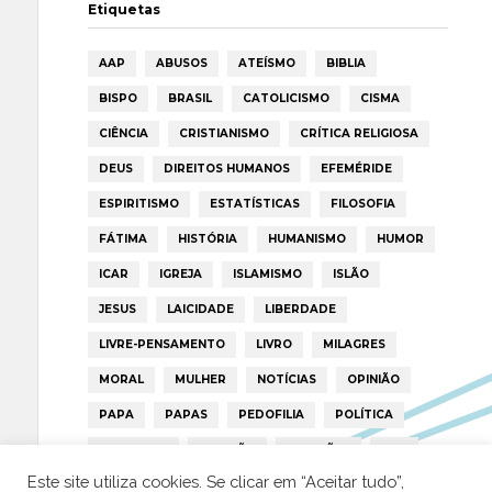
Etiquetas
AAP
ABUSOS
ATEÍSMO
BIBLIA
BISPO
BRASIL
CATOLICISMO
CISMA
CIÊNCIA
CRISTIANISMO
CRÍTICA RELIGIOSA
DEUS
DIREITOS HUMANOS
EFEMÉRIDE
ESPIRITISMO
ESTATÍSTICAS
FILOSOFIA
FÁTIMA
HISTÓRIA
HUMANISMO
HUMOR
ICAR
IGREJA
ISLAMISMO
ISLÃO
JESUS
LAICIDADE
LIBERDADE
LIVRE-PENSAMENTO
LIVRO
MILAGRES
MORAL
MULHER
NOTÍCIAS
OPINIÃO
PAPA
PAPAS
PEDOFILIA
POLÍTICA
PORTUGAL
RELIGIÃO
RELIGIÕES
RTP
Este site utiliza cookies. Se clicar em “Aceitar tudo”,
TRUMP
VATICANO