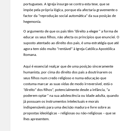
portugueses. A Igreja insurge-se contra esta tese, que se
impõe pela própria lógica, porque ela afectaria gravemente o
factor da “reprodução social automática” da sua posição de
hegemonia.
O argumento de que os pais têm “direito a eleger” a forma de
educar os seus filhos, não afecta os princípios que enunciei. O
suposto atentado ao direito dos pais, é uma estratégia que até
agora tem sido muito “rentável” à Igreja Católica Apostólica
Romana.
Aqui é essencial realçar que de uma posição sinceramente
humanista, por cima do direito dos pais a doutrinarem os
seus filhos num credo religioso e numa educação que
costuma marcar as suas vidas de modo irreversível, está o
“direito” dos filhos”, potencialmente desde a infância, “a
poderem optar” na sua adolescência ou idade adulta, quando
já possuam os instrumentos intelectuais e morais
indispensáveis para uma decisão madura e livre sobre as
propostas ideológicas – religiosas ou não-religiosas – que se
lhes apresentem.