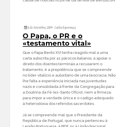
causa de notícias no jornal da família de Berlusconi
4 de Setembro, 2009
Carlos Esperança
O Papa, o PR e o
«testamento vital»
Que o Papa Bento XVI tenha reagido mal a uma
carta subscrita por 41 párocos italianos, a apoiar o
direito dos doentes terminais a recusarem o
tratamento, é a prepotência que se compreende
no líder vitalício e autoritário de uma teocracia. Não
lhe falta a experiência iniciada nas juventudes
nazis e consolidada à frente da Congregação para
a Doutrina da Fé (ex-Santo Ofício), nem a firmeza,
para impor a verdade única e o castigo adequado
à heterodoxia dos referidos sacerdotes.
Já se compreende mal que o Presidente da
República de Portugal, que nunca pertenceu à
Legião Portuguesa, à PIDE ou à União Nacional,