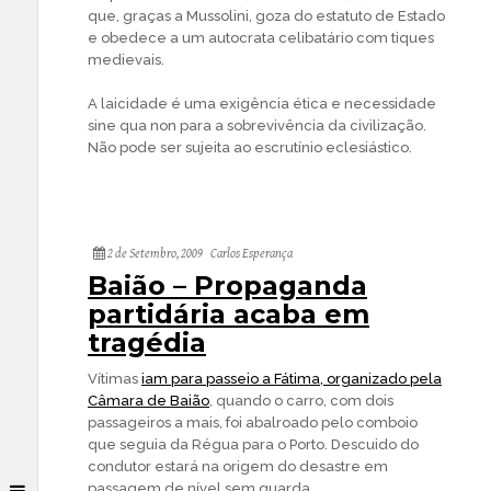
que, graças a Mussolini, goza do estatuto de Estado
e obedece a um autocrata celibatário com tiques
medievais.
A laicidade é uma exigência ética e necessidade
sine qua non para a sobrevivência da civilização.
Não pode ser sujeita ao escrutínio eclesiástico.
2 de Setembro, 2009
Carlos Esperança
Baião – Propaganda
partidária acaba em
tragédia
Vítimas
iam para passeio a Fátima, organizado pela
Câmara de Baião
, quando o carro, com dois
passageiros a mais, foi abalroado pelo comboio
que seguia da Régua para o Porto. Descuido do
condutor estará na origem do desastre em
passagem de nível sem guarda.