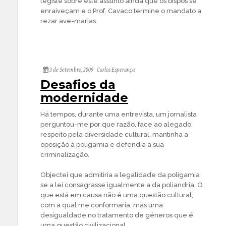
legisle sobre este assunto ainda que os bispos se
enraiveçam e o Prof. Cavaco termine o mandato a
rezar ave-marias.
3 de Setembro, 2009
Carlos Esperança
Desafios da
modernidade
Há tempos, durante uma entrevista, um jornalista
perguntou-me por que razão, face ao alegado
respeito pela diversidade cultural, mantinha a
oposição à poligamia e defendia a sua
criminalização.
Objectei que admitiria a legalidade da poligamia
se a lei consagrasse igualmente a da poliandria. O
que está em causa não é uma questão cultural,
com a qual me conformaria, mas uma
desigualdade no tratamento de géneros que é
uma questão civilizacional.