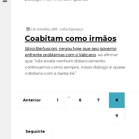
2 de Setembro, 2009
Carlos Esperança
Coabitam como irmãos
Silvio Berlusconi, negou hoje que seu governo
enfrente problemas com o Vaticano
, ao afirmar
que “não existe nenhum distanciamento,
continuamos como sempre, nosso diálogo é quase
cotidiano com a Santa Sé”.
…
Anterior
1
6
7
8
9
Seguinte