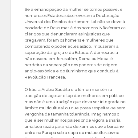
Se a emancipação da mulher se tornou possível e
numerosos Estados subscreveram a Declaração
Universal dos Direitos do Homem, tal não se deve à
bondade de Deus mas à dos homens. Não foram os
clérigos que denunciaram as injustiças que
pregavam, foram os homens e mulheres que,
combatendo o poder eclesiástico, impuseram a
separação da Igreja e do Estado. A democracia
não nasceu em Jerusalém, Roma ou Meca, é
herdeira da separação dos poderes de origem
anglo-saxónica e do Iluminismo que conduziu à
Revolução Francesa.
O Irão, a Arábia Saudita e o Iémen mantêm a
tradição de açoitar e lapidar mulheres em público,
mas não é uma tradição que deva ser integrada no
âmbito multicultural ou que possa respeitar-se sem
vergonha de tamanha tolerância. Imaginamos o
que é ser mulher nos países onde vigora a sharia,
uma boa razão para não deixarmos que a barbárie
entre na Europa sob a capa do multiculturalismo.