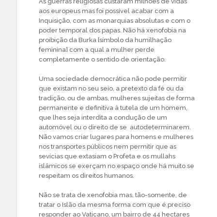
As guerras religiosas custaram milhões de vidas
aos europeus mas foi possível acabar com a
Inquisição, com as monarquias absolutas e com o
poder temporal dos papas. Não há xenofobia na
proibição da Burka [símbolo da humilhação
feminina] com a qual a mulher perde
completamente o sentido de orientação.
Uma sociedade democrática não pode permitir
que existam no seu seio, a pretexto da fé ou da
tradição, ou de ambas, mulheres sujeitas de forma
permanente e definitiva à tutela de um homem,
que lhes seja interdita a condução de um
automóvel ou o direito de se autodeterminarem.
Não vamos criar lugares para homens e mulheres
nos transportes públicos nem permitir que as
sevícias que extasiam o Profeta e os mullahs
islâmicos se exerçam no espaço onde há muito se
respeitam os direitos humanos.
Não se trata de xenofobia mas, tão-somente, de
tratar o Islão da mesma forma com que é preciso
responder ao Vaticano, um bairro de 44 hectares