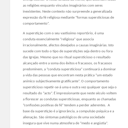
as religiões enquanto vínculos imaginários com seres
inexistentes. Neste contexto não surpreende a generalizada
expressão da fé religiosa mediante “formas supersticiosas de
comportamento”.
A superstição com o seu vastíssimo reportório, é uma
conduta essencialmente “religiosa” que associa
irracionalmente, afectos desejados a causas imaginárias. Isto
sucede com todo o tipo de superstições seja dentro ou fora
das Igrejas. Mesmo que no ritual supersticioso o resultado
alcançado entre a soma dos êxitos e fracassos, os fracassos
predominem, a “conduta supersticiosa” continuará a dominar
a vida das pessoas que encontram nesta prática “um estado
anímico subjectivamente gratificante”. O comportamento
supersticioso repetir-se-á uma e outra vez qualquer que seja o
resultado do “acto”. É impressionante que neste século voltem
a florescer as condutas supersticiosas, enquanto as chamadas
“confissões positivas de fé” tendem a perder aderentes. A
base da superstição é a ignorância, a compulsão psíquica e a
alienação. São sintomas patológicos de uma sociedade
insegura que vive numa atmosfera de “medo e angústia”.