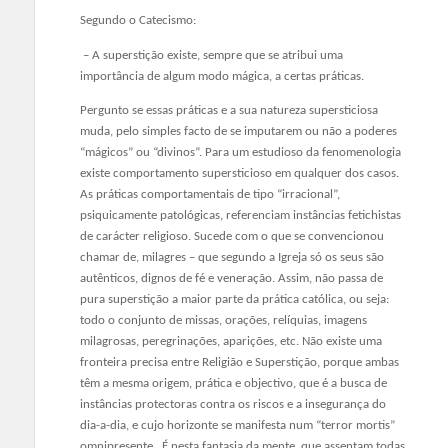
Segundo o Catecismo:
– A superstição existe, sempre que se atribui uma
importância de algum modo mágica, a certas práticas.
Pergunto se essas práticas e a sua natureza supersticiosa
muda, pelo simples facto de se imputarem ou não a poderes
“mágicos” ou “divinos”. Para um estudioso da fenomenologia
existe comportamento supersticioso em qualquer dos casos.
As práticas comportamentais de tipo “irracional”,
psiquicamente patológicas, referenciam instâncias fetichistas
de carácter religioso. Sucede com o que se convencionou
chamar de, milagres – que segundo a Igreja só os seus são
autênticos, dignos de fé e veneração. Assim, não passa de
pura superstição a maior parte da prática católica, ou seja:
todo o conjunto de missas, orações, relíquias, imagens
milagrosas, peregrinações, aparições, etc. Não existe uma
fronteira precisa entre Religião e Superstição, porque ambas
têm a mesma origem, prática e objectivo, que é a busca de
instâncias protectoras contra os riscos e a insegurança do
dia-a-dia, e cujo horizonte se manifesta num “terror mortis”
omnipresente. É nesta fantasia da mente, que assentam todas