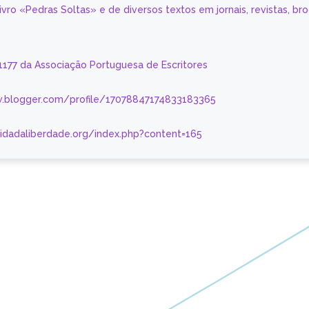
livro «Pedras Soltas» e de diversos textos em jornais, revistas, br
 1177 da Associação Portuguesa de Escritores
.blogger.com/profile/17078847174833183365
nidadaliberdade.org/index.php?content=165