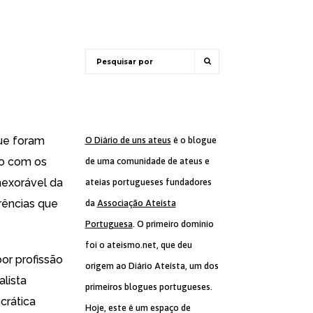
que foram
O Diário de uns ateus
é o blogue
ado com os
de uma comunidade de ateus e
nexorável da
ateias portugueses fundadores
rências que
da
Associação Ateísta
Portuguesa
. O primeiro domínio
foi o ateismo.net, que deu
or profissão
origem ao Diário Ateísta, um dos
lista
primeiros blogues portugueses.
crática
Hoje, este é um espaço de