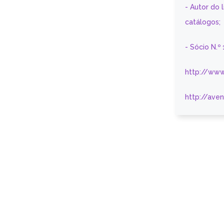
- Autor do 
catálogos;
- Sócio N.º
http://www
http://ave