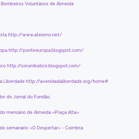
s Bombeiros Voluntários de Almeida
eísta http://www.ateismo.net/
ropa http://ponteeuropa.blogspot.com/
ico http://sorumbatico.blogspot.com/
da Liberdade http://avenidadaliberdade.org/home#
or do Jornal do Fundão;
 do mensário de Almeida «Praça Alta»
a do semanário «O Despertar» - Coimbra: