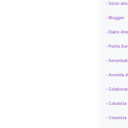
- Sócio do
- Blogger:
- Diário At
- Ponte Eu
- Sorumbát
- Avenida 
- Colaborad
- Colunista
- Colunist