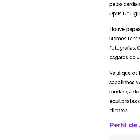
pelos cardia
Opus Dei, igu
Houve papas 
últimos têm 
fotografias. 
esgares de u
Vá lá que os
sapatinhos v
mudança de h
equilibristas
clientes.
Perfil de