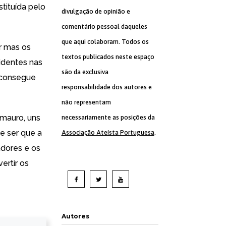
tituída pelo
divulgação de opinião e
comentário pessoal daqueles
que aqui colaboram. Todos os
r mas os
textos publicados neste espaço
identes nas
são da exclusiva
ó consegue
responsabilidade dos autores e
não representam
amauro, uns
necessariamente as posições da
e ser que a
Associação Ateísta Portuguesa
.
adores e os
ertir os
Autores