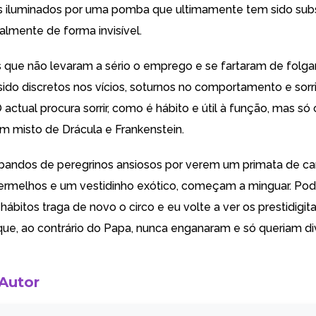
is iluminados por uma pomba que ultimamente tem sido subs
almente de forma invisível.
que não levaram a sério o emprego e se fartaram de folga
sido discretos nos vícios, soturnos no comportamento e sorr
O actual procura sorrir, como é hábito e útil à função, mas s
m misto de Drácula e Frankenstein.
 bandos de peregrinos ansiosos por verem um primata de c
ermelhos e um vestidinho exótico, começam a minguar. Pod
ábitos traga de novo o circo e eu volte a ver os prestidigit
 que, ao contrário do Papa, nunca enganaram e só queriam div
 Autor