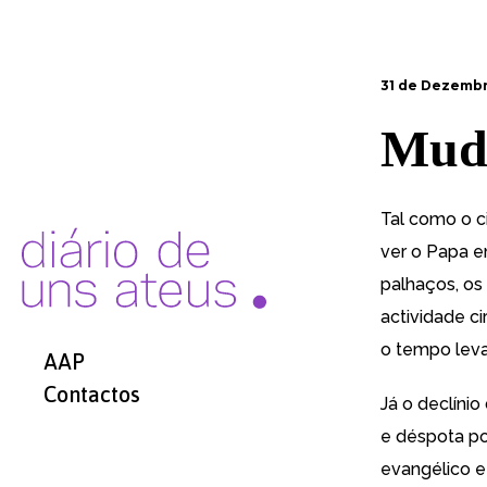
31 de Dezembr
Muda
Tal como o 
ver o Papa 
palhaços, os
actividade c
o tempo leva
AAP
Contactos
Já o declíni
e déspota po
evangélico e