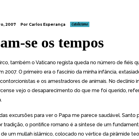
o, 2007
Por Carlos Esperança
Catolicismo
m-se os tempos
circo, também
o Vaticano regista queda no número de fiéis 
em 2007
. O primeiro era o fascínio da minha infância, extasi
 contorcionistas e os amestradores de animais. No declínio i
ircense vejo o desaparecimento do que me foi querido, refe
.
o das excursões para ver o Papa me parece saudável. Santo p
r tradição, o pontífice romano é a síntese de um fundamenta
 de um mullah islâmico, colocado no vértice da pirâmide teo