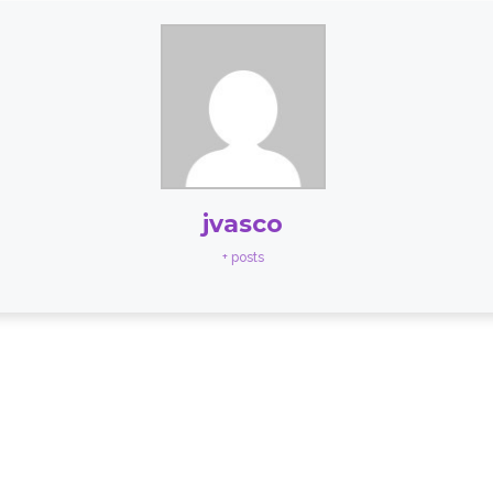
jvasco
+ posts