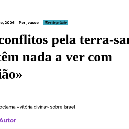
o, 2006
Por jvasco
Não categorizado
conflitos pela terra-sa
têm nada a ver com
ião»
clama «vitória divina» sobre Israel
 Autor