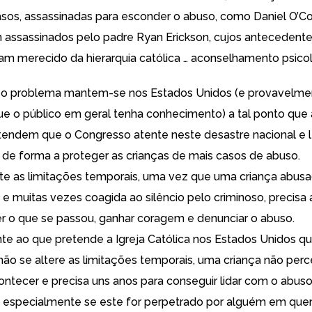
asos,
assassinadas para esconder o abuso
, como Daniel O’Co
n assassinados pelo padre Ryan Erickson, cujos antecedent
nham merecido da hierarquia católica … aconselhamento psico
e o problema mantem-se nos Estados Unidos (e provavelme
ue o público em geral tenha conhecimento) a tal ponto que
retendem
que o Congresso atente neste desastre nacional
e l
l, de forma a proteger as crianças de mais casos de abuso.
e as limitações temporais, uma vez que uma criança abus
e muitas vezes coagida ao silêncio pelo criminoso, precis
r o que se passou, ganhar coragem e denunciar o abuso.
te ao que pretende a Igreja Católica nos Estados Unidos que
ão se altere as limitações temporais
, uma criança não per
contecer e
precisa uns anos para conseguir lidar com o abus
 especialmente se este for perpetrado por alguém em que