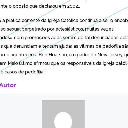
ente
o oposto que declarou em 2002
…
 a prática corrente da Igreja Católica continua a ser o enco
so sexual perpetrado por eclesiásticos, muitas vezes
dos» com promoções após serem de tal denunciados pelas
 que denunciam e tentam ajudar as vítimas de pedofilia sã
como aconteceu a
Bob Hoatson
, um padre de New Jersey, 
m Maio último afirmou que os responsáveis da Igreja catól
e casos de pedofilia
!
 Autor