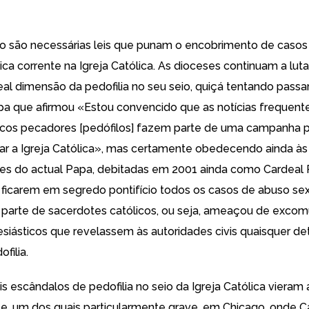
do são necessárias leis que
punam o encobrimento
de caso
ica corrente
na
Igreja Católica
. As dioceses continuam
a luta
eal dimensão
da pedofilia no seu seio, quiçá tentando passar
apa
que afirmou
«Estou convencido que as notícias frequent
icos pecadores [pedófilos] fazem parte de uma campanha 
car a Igreja Católica», mas certamente obedecendo ainda às
s do actual Papa, debitadas em 2001 ainda como Cardeal R
u
ficarem em segredo pontifício
todos os casos de abuso sex
parte de sacerdotes católicos, ou seja, ameaçou de exco
esiásticos que revelassem às autoridades civis quaisquer de
filia.
s escândalos de pedofilia no seio da Igreja Católica vieram
, um dos quais particularmente grave, em Chicago,
onde C