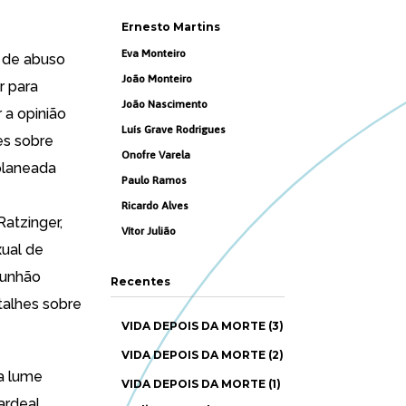
Ernesto Martins
Eva Monteiro
s
de abuso
João Monteiro
r para
João Nascimento
 a opinião
Luís Grave Rodrigues
es sobre
Onofre Varela
planeada
Paulo Ramos
Ricardo Alves
atzinger,
Vítor Julião
ual de
munhão
Recentes
talhes sobre
VIDA DEPOIS DA MORTE (3)
VIDA DEPOIS DA MORTE (2)
 a lume
VIDA DEPOIS DA MORTE (1)
ardeal