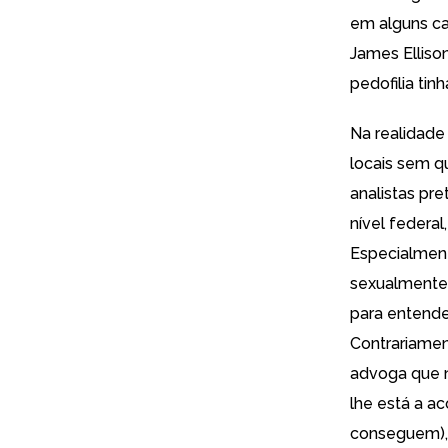
em alguns c
James Elliso
pedofilia ti
Na realidad
locais sem q
analistas p
nível federa
Especialment
sexualmente 
para entende
Contrariamen
advoga que n
lhe está a a
conseguem),