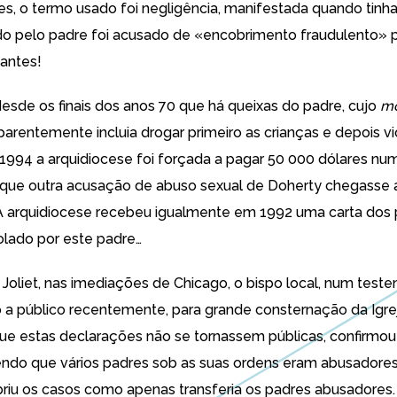
tes, o termo usado foi negligência, manifestada quando tinha
o pelo padre foi acusado de «
encobrimento fraudulento
» 
 antes!
esde os finais dos anos 70 que há queixas do padre, cujo
m
arentemente incluia drogar primeiro as crianças e depois vi
 1994 a arquidiocese foi forçada a pagar 50 000 dólares nu
 que outra acusação de abuso sexual de Doherty chegasse a 
. A arquidiocese recebeu igualmente em 1992 uma carta dos
olado por este padre…
liet, nas imediações de Chicago, o bispo local, num tes
do a público recentemente,
para
grande consternação
da Igre
ue estas declarações não se tornassem públicas
, confirmou
do que vários padres sob as suas ordens eram abusadores 
riu os casos como apenas transferia os padres abusadores.