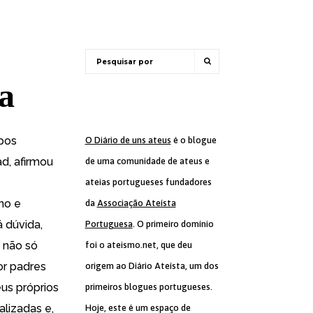
ca
pos
O Diário de uns ateus
é o blogue
ad, afirmou
de uma comunidade de ateus e
ateias portugueses fundadores
no e
da
Associação Ateísta
 dúvida,
Portuguesa
. O primeiro domínio
 não só
foi o ateismo.net, que deu
or padres
origem ao Diário Ateísta, um dos
us próprios
primeiros blogues portugueses.
alizadas e,
Hoje, este é um espaço de