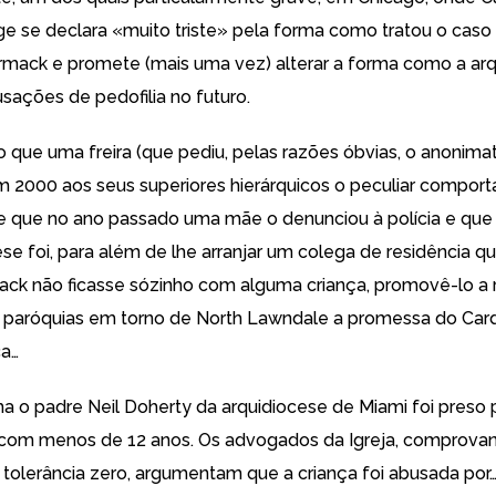
ge se declara «muito triste»
pela forma como tratou o caso
mack e promete (mais uma vez) alterar a forma como a ar
usações de pedofilia no futuro.
 que uma freira (que pediu, pelas razões óbvias, o anonima
 2000 aos seus superiores hierárquicos
o peculiar compor
que no ano passado uma mãe o denunciou à polícia e que 
se foi, para além de lhe arranjar um colega de residência q
k não ficasse sózinho com alguma criança, promovê-lo a r
 paróquias em torno de North Lawndale a promessa do Car
a…
ma o
padre Neil Doherty da arquidiocese de Miami foi preso p
 com menos de 12 anos. Os advogados da Igreja, comprova
 tolerância zero, argumentam que a criança foi abusada por…