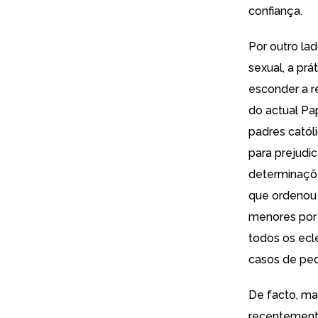
confiança.
Por outro la
sexual
, a
prát
esconder a r
do actual P
padres catól
para prejudi
determinaçõe
que ordeno
menores por 
todos os ecl
casos de pedo
De facto, mai
recentemente