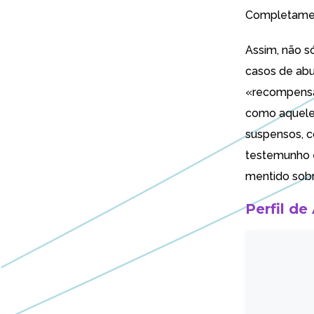
Completam
Assim, não só
casos de abu
«recompensa
como aqueles
suspensos
, 
testemunho e
mentido sobr
Perfil de