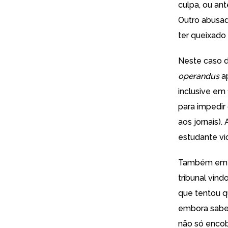
culpa, ou an
Outro abusad
ter queixado
Neste caso d
operandus
ap
inclusive em
para impedir
aos jornais)
estudante vi
Também em Jo
tribunal vin
que tentou
q
embora saben
não só encob