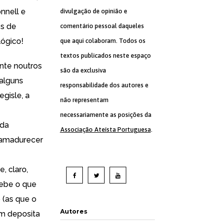
nnell e
divulgação de opinião e
es de
comentário pessoal daqueles
lógico!
que aqui colaboram. Todos os
textos publicados neste espaço
nte noutros
são da exclusiva
 alguns
responsabilidade dos autores e
egisle, a
não representam
necessariamente as posições da
ada
Associação Ateísta Portuguesa
.
a amadurecer
, claro,
cebe o que
o
(as que o
Autores
m deposita