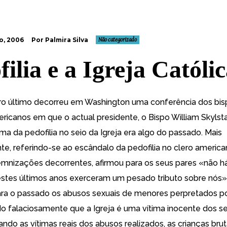
o, 2006
Por Palmira Silva
Não categorizado
ilia e a Igreja Católi
 último decorreu em Washington uma conferência dos bis
ericanos em que o actual presidente, o Bispo William Skylst
ma da pedofilia no seio da Igreja era algo do passado. Mais
e, referindo-se ao escândalo da pedofilia no clero america
emnizações decorrentes,
afirmou para os seus pares
«não há
estes últimos anos exerceram um pesado tributo sobre nós»
ra o passado os abusos sexuais de menores perpretados p
o falaciosamente que a Igreja é uma vítima inocente dos se
ando as vítimas reais dos abusos realizados, as crianças brut