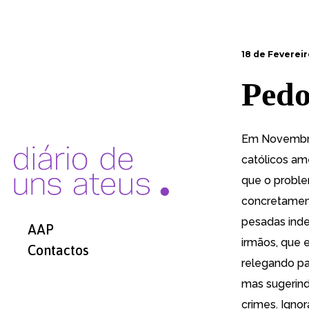
18 de Fevereir
Pedof
Em Novembro
católicos am
que o proble
concretament
pesadas ind
AAP
irmãos, que 
Contactos
relegando pa
mas sugerind
crimes. Ignor