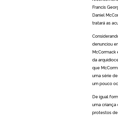
Francis Geor
Daniel McCor
tratará as ac
Considerando
denunciou em
McCormack e 
da arquidioce
que McCormac
uma série de
um pouco oc
De igual for
uma criança
protestos de