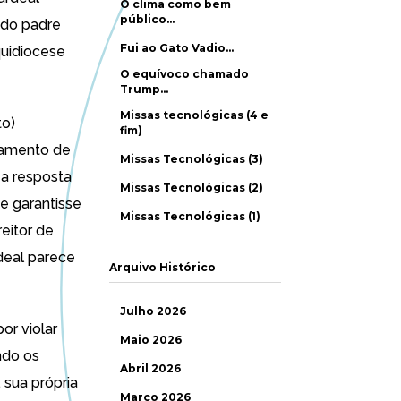
O clima como bem
público…
 do padre
Fui ao Gato Vadio…
quidiocese
O equívoco chamado
Trump…
Missas tecnológicas (4 e
to)
fim)
tamento de
Missas Tecnológicas (3)
a resposta
Missas Tecnológicas (2)
ue garantisse
Missas Tecnológicas (1)
eitor de
deal parece
Arquivo Histórico
Julho 2026
or violar
Maio 2026
ndo os
Abril 2026
 sua própria
Março 2026